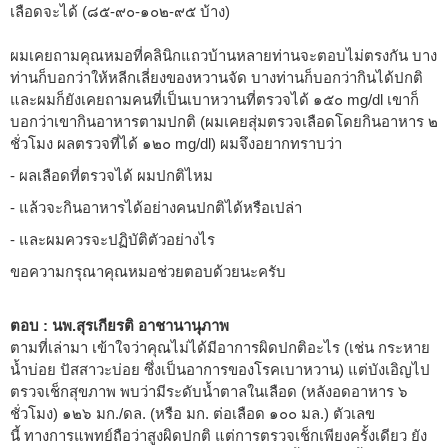
เลือดจะได้ (๘๕-๙๐-๑๐๒-๙๕ บ้าง)
ผมเคยถามคุณหมอที่คลินิกแถวบ้านหลายท่านจะตอบไม่ตรงกัน บาง
ท่านก็บอกว่าให้หลีกเลี่ยงของหวานจัด บางท่านก็บอกว่ากินได้ปกติ
และผมก็ยังเคยถามคนที่เป็นเบาหวานที่ตรวจได้ ๑๕๐ mg/dl เขาก็
บอกว่าเขากินอาหารตามปกติ (ผมเคยสุ่มตรวจเลือดโดยกินอาหาร ๒
ชั่วโมง ผลตรวจที่ได้ ๑๒๐ mg/dl) ผมจึงอยากทราบว่า
- ผลเลือดที่ตรวจได้ ผมปกติไหม
- แล้วจะกินอาหารได้อย่างคนปกติได้หรือเปล่า
- และผมควรจะปฏิบัติตัวอย่างไร
ขอความกรุณาคุณหมอช่วยตอบด้วยนะครับ
ตอบ : นพ.สุรเกียรติ อาชานานุภาพ
ตามที่เล่ามา เข้าใจว่าคุณไม่ได้มีอาการผิดปกติอะไร (เช่น กระหาย
น้ำบ่อย ปัสสาวะบ่อย ซึ่งเป็นอาการของโรคเบาหวาน) แต่บังเอิญไป
ตรวจเช็กสุขภาพ พบว่ามีระดับน้ำตาลในเลือด (หลังอดอาหาร ๖
ชั่วโมง) ๑๒๖ มก./ดล. (หรือ มก. ต่อเลือด ๑๐๐ มล.) ตัวเลข
นี้ ทางการแพทย์ถือว่าสูงผิดปกติ แต่การตรวจเช็กเพียงครั้งเดียว ยัง