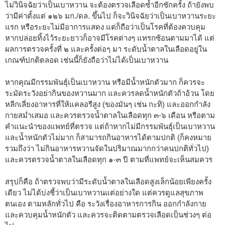
ไม่วินิจฉัยว่าเป็นเบาหวาน จะต้องตรวจเลือดซ้ำอีกซักครั้ง ถ้ายังพบ
ว่ามีค่าตั้งแต่ ๑๒๖ มก./ดล. ขึ้นไป ก็จะวินิจฉัยว่าเป็นเบาหวานระยะ
แรก หรือระยะไม่มีอาการแสดง แต่ก็ถือว่าเป็นโรคที่ต้องควบคุม
หากปล่อยทิ้งไว้ระยะยาวก็อาจมีโรคต่างๆ แทรกซ้อนตามมาได้ แต่
ผลการตรวจครั้งที่ ๒ และครั้งต่อๆ มา ระดับน้ำตาลในเลือดอยู่ใน
เกณฑ์ปกติตลอด เช่นนี้ก็ยังถือว่าไม่ได้เป็นเบาหวาน
หากคุณมีกรรมพันธุ์เป็นเบาหวาน หรือมีน้ำหนักตัวมาก ก็ควรจะ
ระมัดระวังอย่ากินของหวานมาก และควรลดน้ำหนักตัวถ้าอ้วน โดย
หลีกเลี่ยงอาหารที่ให้แคลอรีสูง (ของมันๆ เช่น กะทิ) และออกกำลัง
กายสม่ำเสมอ และควรตรวจน้ำตาลในเลือดทุก ๓-๖ เดือน หรือตาม
คำแนะนำของแพทย์ที่ตรวจ แต่ถ้าหากไม่มีกรรมพันธุ์เป็นเบาหวาน
และน้ำหนักตัวไม่มาก ก็สามารถกินอาหารได้ตามปกติ (ก็คงหมาย
รวมถึงว่า ไม่กินอาหารหวานจัดในปริมาณมากกว่าคนปกติทั่วไป)
และควรตรวจน้ำตาลในเลือดทุก ๑-๓ ปี ตามที่แพทย์จะเห็นสมควร
สรุปก็คือ ถ้าตรวจพบว่ามีระดับน้ำตาลในเลือดสูงเล็กน้อยเพียงครั้ง
เดียว ไม่ได้บ่งชี้ว่าเป็นเบาหวานแต่อย่างใด แต่ควรดูแลสุขภาพ
ตนเอง ตามหลักทั่วไป คือ ระวังเรื่องอาหารการกิน ออกกำลังกาย
และควบคุมน้ำหนักตัว และควรจะติดตามตรวจเลือดเป็นช่วงๆ ต่อ