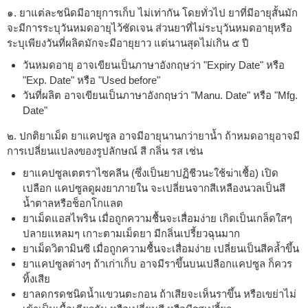
๑. ยาแต่ละชนิดมีอายุการเก็บ ไม่เท่ากัน โดยทั่วไป ยาที่มีอายุสั้นมัก
จะมีการระบุวันหมดอายุไว้ชัดเจน ส่วนยาที่ไม่ระบุวันหมดอายุหรือ
ระบุเพียงวันที่ผลิตมักจะมีอายุยาว แต่นานสุดไม่เกิน ๕ ปี
วันหมดอายุ อาจเขียนเป็นภาษาอังกฤษว่า "Expiry Date" หรือ
"Exp. Date" หรือ "Used before"
วันที่ผลิต อาจเขียนเป็นภาษาอังกฤษว่า "Manu. Date" หรือ "Mfg.
Date"
๒. ปกติยาเม็ด ยาแคปซูล อาจมีอายุนานกว่ายาน้ำ ถ้าหมดอายุอาจมี
การเปลี่ยนแปลงของรูปลักษณ์ สี กลิ่น รส เช่น
ยาแคปซูลเตตราไซคลีน (ซึ่งเป็นยาปฏิชีวนะใช้ฆ่าเชื้อ) เปิด
เปลือก แคปซูลดูผงยาภายใน จะเปลี่ยนจากสีเหลืองนวลเป็นสี
น้ำตาลหรือช็อกโกแลต
ยาเม็ดแอสไพริน เมื่อถูกความชื้นจะเสื่อมง่าย เกิดเป็นเกล็ดใสๆ
ปลายแหลมๆ เกาะตามเม็ดยา มีกลิ่นเปรี้ยวฉุนมาก
ยาเม็ดวิตามินซี เมื่อถูกความชื้นจะเสื่อมง่าย เปลี่ยนเป็นสีคล้ำขึ้น
ยาแคปซูลต่างๆ ถ้าเก่าเก็บ อาจมีราขึ้นบนเปลือกแคปซูล ก็ควร
ทิ้งเสีย
ยาลดกรดชนิดน้ำแขวนตะกอน ถ้าเสียจะเห็นราขึ้น หรือเขย่าไม่