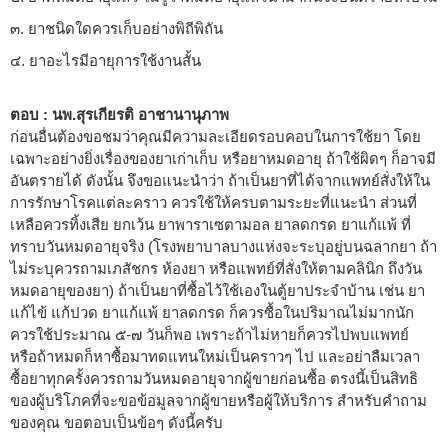
๓. ยาชนิดใดควรเก็บอย่างพิถีพิถัน
๔. ยาอะไรมีอายุการใช้งานสั้น
ตอบ : นพ.สุรเกียรติ อาชานานุภาพ
ก่อนอื่นต้องขอชมว่าคุณมีความละเอียดรอบคอบในการใช้ยา โดย
เฉพาะอย่างยิ่งเรื่องของยาเก่าเก็บ หรือยาหมดอายุ ถ้าใช้ผิดๆ ก็อาจมี
อันตรายได้ ดังนั้น จึงขอแนะนำว่า ถ้าเป็นยาที่ได้จากแพทย์สั่งให้ใน
การรักษาโรคแต่ละคราว ควรใช้ให้ครบตามระยะที่แนะนำ ส่วนที่
เหลือควรทิ้งเสีย ยกเว้น ยาพาราเซตามอล ยาลดกรด ยาแก้แพ้ ที่
ทราบวันหมดอายุจริง (โรงพยาบาลบางแห่งจะระบุอยู่บนฉลากยา ถ้า
ไม่ระบุควรถามเภสัชกร ห้องยา หรือแพทย์ที่สั่งให้ตามคลินิก ถึงวัน
หมดอายุของยา) ถ้าเป็นยาที่ซื้อไว้ใช้เองในตู้ยาประจำบ้าน เช่น ยา
แก้ไข้ แก้ปวด ยาแก้แพ้ ยาลดกรด ก็ควรซื้อในปริมาณไม่มากนัก
ควรใช้ประมาณ ๕-๗ วันก็พอ เพราะถ้าไม่หายก็ควรไปพบแพทย์
หรือถ้าหมดก็หาซื้อมาทดแทนใหม่เป็นคราวๆ ไป และอย่าลืมเวลา
ซื้อยาทุกครั้งควรถามวันหมดอายุจากผู้ขายก่อนซื้อ ตรงนี้เป็นสิทธิ
ของผู้บริโภคที่จะขอข้อมูลจากผู้ขายหรือผู้ให้บริการ สำหรับคำถาม
ของคุณ ขอตอบเป็นข้อๆ ดังนี้ครับ