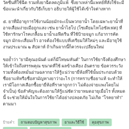
วัคซีนที่ใช้ฉีด รวมทั้งยาฉีดลดภูมิแพ้ ซึ่งยาเหล่านี้แพทย์ที่สั่งใช้จะมี
ข้อแนะนำเกี่ยวกับวิธีเก็บยา อธิบายให้ผู้ใช้ได้เข้าใจต่างหาก
๕. ยาที่มีอายุการใช้งานน้อยมักจะเป็นพวกยาน้ำ โดยเฉพาะยาน้ำที่
อาจเสื่อมง่ายเมื่อถูกแสง เช่น ยาน้ำไฮโป (โซเดียมไทโอซัลเฟต) ที่
ใช้ทารักษาโรคเกลื้อน ยาน้ำเอฟีดรีน ที่ใช้ป้ายจมูก แก้อาการคัด
จมูก มักจะเสื่อมเร็ว อาจต้องใช้แบบที่เตรียมให้ใหม่ๆ และมีอายุใช้
งานประมาณ ๒ สัปดาห์ ถ้าเกินจากนี้ก็ควรจะเปลี่ยนใหม่
ขอย้ำว่า "ยามีคุณอนันต์ แต่ก็มีโทษมหันต์" ในการใช้ยาจึงต้องศึกษา
ให้เข้าใจถึงสรรพคุณ ขนาดที่ใช้ ผลข้างเคียง อันตราย ข้อควรระวัง
รวมทั้งต้องหมั่นอ่านฉลากยาให้รู้แน่ว่ายายี่ห้อที่ใช้นั้นประกอบด้วย
ชื่อยาแท้หรือชื่อสามัญทางยาว่าอะไร (การทราบชื่อยาแท้ จะทำให้
เรามีโอกาสเลือกซื้อยายี่ห้อที่ราคาถูกกว่า ไม่ต้องจ่ายแพงโดยไม่
จำเป็น) ข้อสำคัญจะต้องถามให้รู้แน่ชัดว่ายาหมดอายุเมื่อไร ทั้งหมด
นี้ จะช่วยให้มั่นใจในการใช้ยาได้อย่างปลอดภัย ไม่เกิด "โรคยาทำ"
ตามมา
ป้ายคำ:
ถามตอบปัญหาสุขภาพ
ยาและวิธีใช้
คุยสุขภาพ