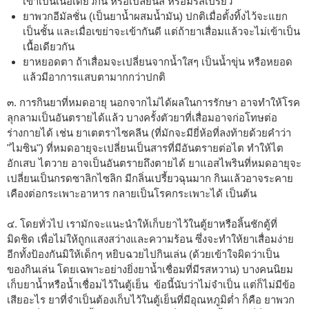
เข้าเป็นเนื้อเดียวกัน หรือเปลี่ยนสี หรือมีรสเปรี้ยว
ยาพวกอีมัลชั่น (เป็นยาน้ำผสมน้ำมัน) ปกติเมื่อตั้งทิ้งไว้จะแยก
เป็นชั้น และเมื่อเขย่าจะเข้ากันดี แต่ถ้ายาเสื่อมแล้วจะไม่เข้าเป็น
เนื้อเดียวกัน
ยาหยอดตา ถ้าเสื่อมจะเปลี่ยนจากน้ำใสๆ เป็นน้ำขุ่น หรือหยอด
แล้วมีอาการแสบตามากกว่าปกติ
๓. การกินยาที่หมดอายุ นอกจากไม่ได้ผลในการรักษา อาจทำให้โรค
ลุกลามเป็นอันตรายได้แล้ว บางครั้งตัวยาที่เสื่อมอาจก่อโทษต่อ
ร่างกายได้ เช่น ยาเตตราไซคลีน (ที่มักจะมียี่ห้อที่ลงท้ายด้วยคำว่า
"ไมซิน") ที่หมดอายุจะเปลี่ยนเป็นสารที่มีอันตรายต่อไต ทำให้ไต
อักเสบ ไตวาย อาจเป็นอันตรายถึงตายได้ ยาแอสไพรินที่หมดอายุจะ
เปลี่ยนเป็นกรดซาลิกไซลิก มีกลิ่นเปรี้ยวฉุนมาก กินแล้วอาจระคาย
เคืองต่อกระเพาะอาหาร กลายเป็นโรคกระเพาะได้ เป็นต้น
๔. โดยทั่วไป เรามักจะแนะนำให้เก็บยาไว้ในตู้ยาหรือลิ้นชักตู้ที่
มิดชิด เพื่อไม่ให้ถูกแสงสว่างและความร้อน ซึ่งจะทำให้ยาเสื่อมง่าย
อีกทั้งป้องกันมิให้เด็กๆ หยิบฉวยไปกินเล่น (ด้วยเข้าใจผิดว่าเป็น
ของกินเล่น โดยเฉพาะอย่างยิ่งยาน้ำเชื่อมที่มีรสหวาน) บางคนนิยม
เก็บยาน้ำหรือน้ำเชื่อมไว้ในตู้เย็น ข้อนี้นับว่าไม่จำเป็น แต่ก็ไม่มีข้อ
เสียอะไร ยาที่จำเป็นต้องเก็บไว้ในตู้เย็นที่มีอุณหภูมิต่ำ ก็คือ ยาพวก