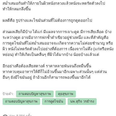
สม่ำเสมอกันทำให้ภายในผิวหนังกลวงแล้วหนังจะหดรัดตัวลงไป
ทำให้กลมกลึงขึ้น
ผลดีคือ รูปร่างและไขมันส่วนที่ไม่ต้องการถูกดูดออกไป
ส่วนผลเสียก็มีบ้าง ได้แก่ มีแผลจากการเจาะดูด มีการเสียเลือด บ้าง
ระหว่างดูด อาจมีอาการฟกช้ำดำเขียวอยู่ช่วงหนึ่ง และที่สำคัญคือ
การดูดไขมันที่ไม่สม่ำเสมออาจจะเกิดจากความไม่ค่อยชำนาญ หรือ
ผิว หนังไม่หดรัดตัวลงไปอย่างที่ต้องการ เนื่องจากไม่ตึง (แก่หรือหนัง
หย่อน) ทำให้เกิดเป็นคลื่นๆ ที่ผิวได้มากบ้าง น้อยบ้างแล้วแต่
อีกอย่างคือต้องเสียสตางค์ ราคาหลายพันจนถึงหมื่นขึ้น
หากควบคุมอาหารให้ดีก็ไม่อ้วนขึ้นมาอีกเฉพาะส่วนนั้นๆ แต่ส่วน
อื่นๆ ยังมีไขมันอยู่ ถ้าอ้วนอีกก็สามารถพองขึ้นมาอีกได้
ป้ายคำ:
ถามตอบปัญหาสุขภาพ
คุยสุขภาพ
ถามตอบปัญหาสุขภาพ
การดูดไขมัน
นพ.สุกิจ วรธำรง