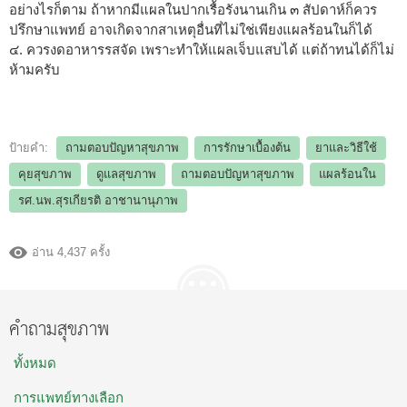
อย่างไรก็ตาม ถ้าหากมีแผลในปากเรื้อรังนานเกิน ๓ สัปดาห์ก็ควร
ปรึกษาแพทย์ อาจเกิดจากสาเหตุอื่นที่ไม่ใช่เพียงแผลร้อนในก็ได้
๔. ควรงดอาหารรสจัด เพราะทำให้แผลเจ็บแสบได้ แต่ถ้าทนได้ก็ไม่
ห้ามครับ
ป้ายคำ:
ถามตอบปัญหาสุขภาพ
การรักษาเบื้องต้น
ยาและวิธีใช้
คุยสุขภาพ
ดูแลสุขภาพ
ถามตอบปัญหาสุขภาพ
แผลร้อนใน
รศ.นพ.สุรเกียรติ อาชานานุภาพ
อ่าน 4,437 ครั้ง
คำถามสุขภาพ
ทั้งหมด
การแพทย์ทางเลือก