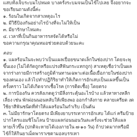
แสบทั้งเจ็บระบมไปหมด บางครั้งระบมจนเป็นไข้ไปเลย จึงอยากจะ
ขอเรียนถามดังนี้ค่ะ
๑. ร้อนในเกิดจากสาเหตุอะไร
๒. มีวิธีป้องกันอย่างไรบ้างที่จะไม่ให้เป็น
๓. มียารักษาไหมคะ
๔. เวลาที่เป็นกินอาหารรสจัดได้หรือไม่
ขอความกรุณาคุณหมอช่วยตอบด้วยนะคะ
ตอบ
๑. แผลร้อนในจะพบว่าเป็นแผลเปื่อยขนาดเล็กในช่องปาก โดยจะพุ
ขึ้นเอง (ไม่ได้กัดถูกหรือแปรงสีฟันกระแทกถูก) สาเหตุเชื่อว่าเป็นผล
จากร่างกายมีการสร้างภูมิต้านทานเฉพาะต่อเนื้อเยื่อภายในช่องปาก
ของตนเอง แล้วไปทำปฏิกิริยาทำให้เกิดการอักเสบเป็นแผลขึ้นเป็น
ครั้งคราว ไม่ได้เกิดจากเชื้อโรค (การติดเชื้อ) โดยตรง
๒. การป้องกัน ควรสังเกตดูว่ามีสิ่งกระตุ้นอะไรบ้าง แล้วหาทางหลีก
เลี่ยง เช่น พักผ่อนนอนหลับให้เพียงพอ ออกกำลังกาย คลายเครียด งด
ใช้ยาสีฟันชนิดที่ทำให้แผลร้อนในกำเริบ เป็นต้น
๓. ไม่มียารักษาโดยตรง มีเพียงยาบรรเทาการอักเสบ ได้แก่ ครีมป้าย
ปากไตรแอมซิโนโลน ป้ายแผลก่อนนอนวันละครั้งจะช่วยให้แผล
หายเร็วขึ้น (ปกติจะหายได้เองภายใน ๗-๑๐ วัน) ถ้าปวดมากหรือมี
ไข้ก็ให้กินยาเม็ดพาราเซตามอลบรรเทา