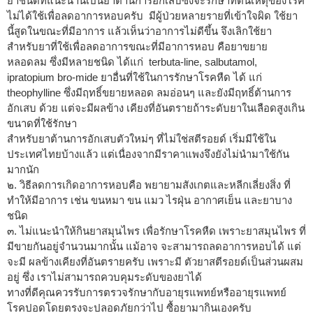
ยาชนิดที่แนะนำนี้เป็นยาต้านการอักเสบซึ่งจะรักษาที่ต้นเหตุของโรค
ไม่ได้ใช้เพื่อลดอาการหอบครับ มีผู้ป่วยหลายรายที่เข้าใจผิด ใช้ยา
นี้สูดในขณะที่มีอาการ แล้วเห็นว่าอาการไม่ดีขึ้น จึงเลิกใช้ยา
สำหรับยาที่ใช้เพื่อลดอาการขณะที่มีอาการหอบ คือยาขยาย
หลอดลม ซึ่งมีหลายชนิด ได้แก่ terbuta-line, salbutamol,
ipratopium bro-mide ยาอื่นที่ใช้ในการรักษาโรคหืด ได้ แก่
theophylline ซึ่งมีฤทธิ์ขยายหลอด ลมอ่อนๆ และยังมีฤทธิ์ต้านการ
อักเสบ ด้วย แต่จะมีผลข้าง เคียงที่อันตรายถ้าระดับยาในเลือดสูงเกิน
ขนาดที่ใช้รักษา
สำหรับยาต้านการอักเสบตัวใหม่ๆ ที่ไม่ใช่สตีรอยด์ เริ่มมีใช้ใน
ประเทศไทยบ้างแล้ว แต่เนื่องจากมีราคาแพงจึงยังไม่นำมาใช้กัน
มากนัก
๒. วิธีลดการเกิดอาการหอบคือ พยายามสังเกตและหลีกเลี่ยงสิ่ง ที่
ทำให้มีอาการ เช่น ขนหมา ขน แมว ไรฝุ่น อากาศเย็น และยาบาง
ชนิด
๓. ไม่แนะนำให้กินยาสมุนไพร เพื่อรักษาโรคหืด เพราะยาสมุนไพร ที่
มีขายกันอยู่จำนวนมากนั้น แม้อาจ จะสามารถลดอาการหอบได้ แต่
จะมี ผลข้างเคียงที่อันตรายครับ เพราะมี ตัวยาสตีรอยด์เป็นส่วนผสม
อยู่ ซึ่ง เราไม่สามารถควบคุมระดับของยาได้
ทางที่ดีคุณควรรับการตรวจรักษากับอายุรแพทย์หรืออายุรแพทย์
โรคปอดโดยตรงจะปลอดภัยกว่าไป ซื้อยามากินเองครับ