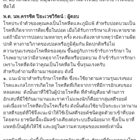
หืดได้
พ.ต. นพ.ครรชิต ปิยะเวชวิรัตน์ : ผู้ตอบ
โรคประจำตัวของคุณคงเป็นโรคหืดและภูมิแพ้ สำหรับปอดบวมเป็น
โรคที่เกิดจากการติดเชื้อในปอด เมื่อได้รับการรักษาแล้วจะหายขาด
แต่ถ้ามีอาการปอดบวมหลายๆ ครั้ง คงจะต้องหาสาเหตุว่ามีความผิด
ปกติ ทางกายวิภาคของปอดหรือภูมิคุ้มกัน ผิดปกติหรือไม่
ความรุนแรงของโรคหืดของคุณ ขึ้นอยู่กับการเข้ารับการรักษา ใน
โรงพยาบาลว่ามีสาเหตุจากโรคหืดหรือปอดบวม ถ้าเข้ารับการรักษา
เพราะโรคหืดจัดว่าคุณเป็นโรคหืดใน ขั้นรุนแรงครับ
สำหรับคำถามที่ถามมาขอตอบ ดังนี้
๑. แนะนำยาสำหรับรักษาโรคหืด ซึ่งจะใช้ยาตามความรุนแรงของ
โรคและกลไกการเกิดโรค โรคหืดที่เกิดจากการที่มีการอักเสบของ
หลอดลม ดังนั้นยาที่ใช้ในผู้ป่วยโรคหืด ที่สำคัญคือยาต้านการ
อักเสบที่มีใช้กันมานานและราคาไม่แพงนักก็คือยากลุ่มสตีรอยด์
แต่เนื่องจากโรคหืดเป็นโรคเรื้อรัง ดังนั้นต้องใช้ยาเป็นระยะเวลานาน
ยาสตีรอยด์ที่ใช้จึงแนะนำให้ใช้เป็นสตีรอยด์ชนิดสูดตัวยาเข้าที่ปอด
โดยตรง ยาชนิดนี้จะมีผลข้างเคียงต่อระบบอื่นน้อยมาก ซึ่งเป็น ยาที่
แพทย์เป็นผู้สั่งให้ใช้ และอยู่ในความควบคุมของแพทย์เท่านั้น