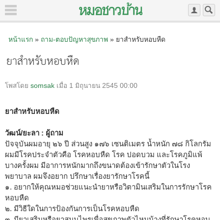
หน้าแรก
»
ถาม-ตอบปัญหาสุขภาพ
» ยาสำหรับหอบหืด
ยาสำหรับหอบหืด
โพสโดย
somsak
เมื่อ 1 มิถุนายน 2545 00:00
ยาสำหรับหอบหืด
วัฒน์/ยะลา : ผู้ถาม
ปัจจุบันผมอายุ ๒๖ ปี ส่วนสูง ๑๗๖ เซนติเมตร น้ำหนัก ๗๘ กิโลกรัม
ผมมีโรคประจำตัวคือ โรคหอบหืด โรค ปอดบวม และโรคภูมิแพ้
บางครั้งผม มีอาการหนักมากถึงขนาดต้องเข้ารักษาตัวในโรง
พยาบาล ผมจึงอยาก ปรึกษาเรื่องยารักษาโรคนี้
๑. อยากให้คุณหมอช่วยแนะนำยาหรือวิตามินเสริมในการรักษาโรค
หอบหืด
๒. มีวิธีใดในการป้องกันการเป็นโรคหอบหืด
๓. มียาเสริมหรือยาสมุนไพรเพื่อสุขภาพตัวไหนบ้างที่รักษาโรคหอบ