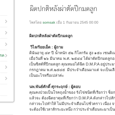
ผิดปกติหลังผ่าตัดปีกมดลูก
โพสโดย
somsak
เมื่อ 1 กันยายน 2545 00:00
ผิดปกติหลังผ่าตัดปีกมดลูก
วิไล/ร้อยเอ็ด : ผู้ถาม
ดิฉันอายุ ๔๙ ปี น้ำหนัก ๕๒ กิโลกรัม สูง ๑๕๐ เซนติเม
โรค
เมื่อวันที่ ๒๖ มีนาคม พ.ศ. ๒๕๔๔ ได้ผ่าตัดปีกมดลูกออ
เป็นซิสต์ที่ปีกมดลูก คุณหมอได้ฉีด D.M.P.A อยู่ประม
กรกฎาคม พ.ศ.๒๕๔๕ มีประจำเดือนมาแต่ จะเป็นเลื
เป็นอะไรหรือเปล่าค่ะ
นพ.พันธ์ศักดิ์ ศุกระฤกษ์ : ผู้ตอบ
คุณคงป่วยเป็นโรคถุงน้ำของ รังไข่ชนิดที่เรียกว่า ช็
แล้วจะ ต้องฉีดยาคุมที่เรียกว่า D.M.P.A ดังกล่าวไปสัก
กล่าวจะไปทำให้ ไม่มีประจำเดือนไปชั่วคราว เนื่อง 
จะต้องใช้เวลาสักระยะหนึ่ง กว่าประจำเดือนจะมาเป็