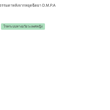
ติธรรมดาหลังจากหยุดฉีดยา D.M.P.A
โรคระบบทางอวัยวะเพศหญิง