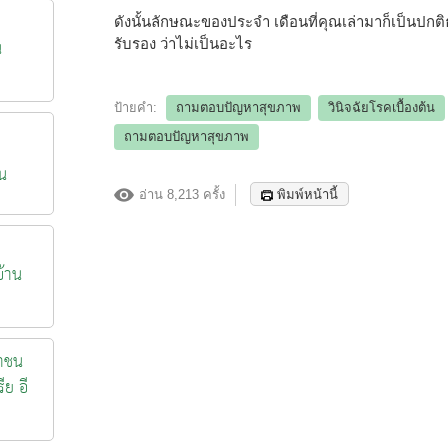
ดังนั้นลักษณะของประจำ เดือนที่คุณเล่ามาก็เป็นปก
น
รับรอง ว่าไม่เป็นอะไร
ป้ายคำ:
ถามตอบปัญหาสุขภาพ
วินิจฉัยโรคเบื้องต้น
ถามตอบปัญหาสุขภาพ
น
อ่าน 8,213 ครั้ง
พิมพ์หน้านี้
้าน
าชน
ีย อี