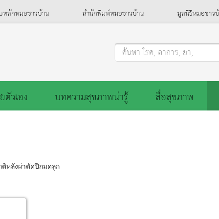
็บหลักหมอชาวบ้าน
สำนักพิมพ์หมอชาวบ้าน
มูลนิธิหมอชาวบ
ค้นหา โรค, อาการ, ยา, ...
ยตัวเอง
บทความสุขภาพน่ารู้
สื่อสุขภาพ
ติหลังผ่าตัดปีกมดลูก