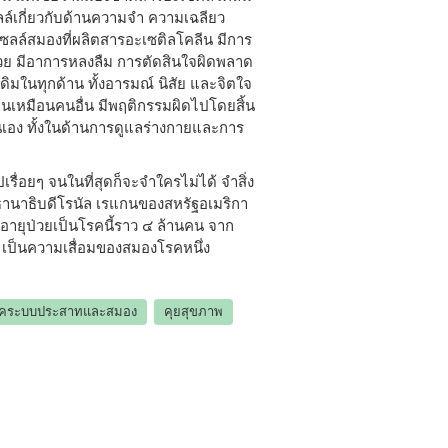
ลล์เกี่ยวกับด้านความจำ ความเฉลียว
เซลล์สมองที่ผลิตสารอะเซติลโคลีน มีการ
่วย มีอาการหลงลืม การตัดสินใจผิดพลาด
ในทุกด้าน ทั้งอารมณ์ นิสัย และจิตใจ
นเหมือนคนอื่น มีพฤติกรรมผิดไปโดยสิ้น
นเอง ทั้งในด้านการดูแลร่างกายและการ
รื่อยๆ จนในที่สุดก็จะจำใครไม่ได้ จำสิ่ง
ระธานาธิบดีโรนัล เรแกนของสหรัฐอเมริกา
ายุป่วยเป็นโรคนี้ราว ๔ ล้านคน จาก
้ เป็นความเสื่อมของสมองโรคหนึ่ง
คระบบประสาทและสมอง
คุยสุขภาพ