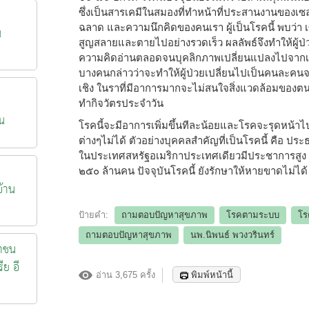
ซึ่งเป็นสารเคมีในสมองที่ทำหน้าที่ประสานงานของเซ
ฉลาด และความนึกคิดของคนเรา ผู้เป็นโรคนี้ พบว่า 
น
สูญสลายและตายไปอย่างรวดเร็ว ผลลัพธ์จึงทำให้ผู้ป
ความคิดอ่านตลอดจนบุคลิกภาพเปลี่ยนแปลงไปจากเดิม
บางคนกล่าวว่าจะทำให้ผู้ป่วยเปลี่ยนไปเป็นคนละคนจ
เชิง ในราที่มีอาการมากจะไม่สนใจสิ่งแวดล้อมของต
ทำกิจวัตรประจำวัน
น
โรคนี้จะมีอาการเพิ่มขึ้นทีละน้อยและโรคจะรุดหน้าไปเ
ต่างๆไม่ได้ ตัวอย่างบุคคลสำคัญที่เป็นโรคนี้ คือ ป
ในประเทศสหรัฐอเมริกาประเทศเดียวมีประชาการสูง อ
๒๕๐ ล้านคน ปัจจุบันโรคนี้ ยังรักษาให้หายขาดไม่ได
้าน
ป้ายคำ:
ถามตอบปัญหาสุขภาพ
โรคตามระบบ
โร
ถามตอบปัญหาสุขภาพ
นพ.นิพนธ์ พวงวรินทร์
าชน
ีย อี
อ่าน 3,675 ครั้ง
พิมพ์หน้านี้