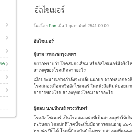
อัลไซเมอร์
โพสโดย
Fon
เมื่อ 1 กุมภาพันธ์ 2541 00:00
อัลไซเมอร์
ผู้ถาม วาสนา/กรุงเทพฯ
อยากทราบว่า โรคสมองเสื่อม หรืออัลไซเมอร์มีจริง
โรค
สาเหตุของโรคเกิดจากอะไร
เมื่อประมาณช่วงกำลังจะเปลี่ยนนายก จากพลเอกชวลิต
โรคสมองเสื่อมหรืออัลไซเมอร์ ในหนังสือพิมพ์บ่อยมา
อาการของโรค สาเหตุของโรคมาจากอะไร
ผู้ตอบ น.พ.นิพนธ์ พวงวรินทร์
โรคอัลโซเมอร์ เป็นโรคสมองฝ่อที่เป็นสาเหตุทำให้เกิ
ตะวันตก โดยปกติโรคนี้จะเริ่มมีอาการตอนอายุ ๔๐
๖๐-๘๐ ปีก็ได้ โรคนี้ปัจจุบันยังไม่ทราบสาเหตุที่แน