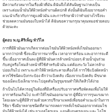
มีความกังวลมากในเรื่องผิวที่มัน ดิฉันจึงได้สันนิษฐานว่าคงเป็น
เพราะต่อมน้ำมันใต้ผิวหนังทำงานผิดปกติ ดังนั้นดิฉันจึงอยากขอคำ
แนะนำเกี่ยวกับการดูแลผิวมัน และการรักษาผิวว่าทำอย่างไรจึงจะ
ช่วยลดความมันของใบหน้าได้ ดิฉันขอความกรุณาคุณหมอช่วยตอบ
ด้วยนะคะ
ผู้ตอบ พ.ญ.ศิริเพ็ญ พัววิไล
การที่มีผิวมันมากเกิดจากต่อมไขมันใต้ผิวหนังหลั่งไขมันออกมา
มากกว่าปกติ ซึ่งจะมีอาการมากขึ้น เวลาอากาศร้อน และอาการจะดี
ขึ้น เมื่ออากาศเย็นลง ผู้ที่มีผิวมันควรล้างหน้าบ่อยๆ ด้วยน้ำอุ่นร่วม
กับสบู่หรือโฟมล้างหน้าที่ใช้สำหรับผิวมัน แต่ต้องระวัง ไม่ควรล้าง
บ่อยเกินไป เพราะจะทำให้ผิวหนังระคายเคืองได้ การใช้แป้งผัดหน้า
ควรใช้ชนิดแป้งกระป๋อง ดีกว่าแป้งตลับ เนื่องจากแป้งตลับ มีขนาด
ของเม็ดแป้งเล็กมากจะไปอุดตันในรูขุมขนทำให้เกิดสิวได้ง่าย
ถ้าเป็นไปได้ควรอยู่ในห้องที่มีเครื่องปรับอากาศหรือพัดลมเพื่อไม่ให้
อากาศร้อนเกินไป จะทำให้ไขมันออกมามาก ผู้ที่มีอาการรุนแรงมาก
โดยเฉพาะผู้ที่มีสิวร่วมด้วยควรปรึกษาแพทย์เพื่อขอคำแนะนำในการ
ใช้ยา ซึ่งมียาหลายชนิดที่สามารถลดการหลั่งไขมันออกจากต่อมไข
มันใต้ผิวหนังได้ เช่น ยาเอสโตรเจน, แอนติเอนตรอเจน และ ไอโซ