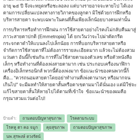
อายุ ๒๕ ปี จึงจะหยุดหรือชะลอลง แต่บางรายอาจจะหายไป ได้เอง
ตามการเปลี่ยนแปลงทางกายวิภาคของลูกตา มิใช่ด้วยการฝึกหรือ
บริหารสายตา จะพบเฉพาะในคนที่สั้นเพียงเล็กน้อยบางคนเท่านั้น
การบริหารหรือทำการฝึกฝน การใช้สายตาอย่างไรคงไม่กลับคืนมาสู่
ภาวะสายตาปกติ (Emmetropia) ได้ ยกเว้นว่าจะไปผ่าตัดกรีด
กระจกตาดำให้แบนลงไปเล็กน้อย การที่บอกบริหารสายตาหรือ
จำกัดการใช้สายตาที่ไม่ต้องการรายละเอียดมาก แล้วจะไม่ต้องสวม
แว่นตา อันนี้ก็เช่นกัน การที่ไม่ใช้สายตามองตัวเลข หรือตัวหนังสือ
เล็กๆ หรือทำงานที่ต้องเพ่งสายตามาก เช่น ประกอบเครื่องนาฬิกา
เครื่องอิเล็กทรอนิกส์ พวกนี้ต้องเพ่งมาก ข้อแนะนำของคนพวกนี้ก็
คือ... “ควรถนอมสายตาโดยอย่าทำงานที่เพ่งตานานๆ หรือมากจน
เกินไป” จะมีผลทำให้สายตาสั้นหรือตาเขตามมาได้นั่นเอง แต่มิใช่จะ
แก้ไขสายตาสั้นให้หายไปได้ตามที่เข้าใจ ข้อแนะนำของผมคือ
กรุณาสวมแว่นต่อไป!
ป้ายคำ:
ถามตอบปัญหาสุขภาพ
โรคตามระบบ
โรคหู ตา คอ จมูก
คุยสุขภาพ
ถามตอบปัญหาสุขภาพ
นพ.สุรพงษ์ ดวงรัตน์