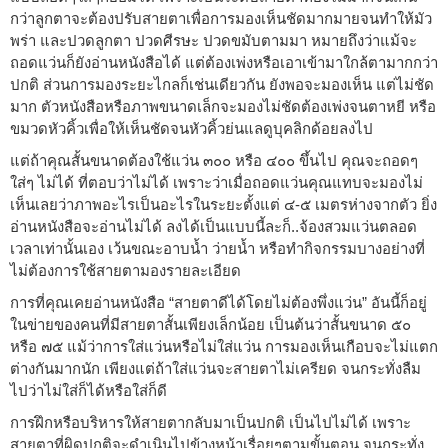
กว่าลูกตาจะต้องปรับสายตาเพื่อการมองเห็นชัดมากมายจนทำให้มัว
พร่า และปวดลูกตา ปวดศีรษะ ปวดขมับตามมา หมายถึงว่าแม้จะ
ถอดแว่นก็ยังอ่านหนังสือได้ แต่ต้องเพ่งหรือเอาเข้ามาใกล้ตามากกว่า
ปกติ ส่วนการมองระยะไกลก็เช่นเดียวกัน ยังพอจะมองเห็น แต่ไม่ชัด
มาก ตัวหนังสือหรือภาพขนาดเล็กจะมองไม่ชัดต้องเพ่งจนตาหยี หรือ
ขมวดหัวคิ้วเพื่อให้เห็นชัดจนหัวคิ้วย่นแลดูบุคลิกด้อยลงไป
แต่ถ้าคุณสั้นขนาดต้องใช้แว่น ๓๐๐ หรือ ๔๐๐ ขึ้นไป คุณจะถอดๆ
ใส่ๆ ไม่ได้ ที่ตอบว่าไม่ได้ เพราะว่าเมื่อถอดแว่นคุณแทบจะมองไม่
เห็นเลยว่าภาพอะไรเป็นอะไรในระยะตั้งแต่ ๔-๕ เมตรห่างจากตัว ยิ่ง
อ่านหนังสือจะอ่านไม่ได้ ลงได้เป็นแบบนี้ละก็..จ้องสวมแว่นตลอด
เวลาเท่านั้นเอง เว้นขณะอาบน้ำ ว่ายน้ำ หรือทำกิจกรรมบางอย่างที่
ไม่ต้องการใช้สายตามองรายละเอียด
การที่คุณเคยอ่านหนังสือ “สายตาดีได้โดยไม่ต้องพึ่งแว่น” อันนี้ก็อยู่
ในข่ายของคนที่มีสายตาสั้นเพียงเล็กน้อย เป็นต้นว่าสั้นขนาด ๕๐
หรือ ๗๕ แม้ว่าการใส่แว่นหรือไม่ใส่แว่น การมองเห็นเกือบจะไม่แตก
ต่างกันมากนัก เพียงแต่ถ้าใส่แว่นจะสายตาไม่เครียด จนกระทั่งลืม
ไปว่าไม่ใส่ก็ได้หรือใส่ก็ดี
การฝึกหรือบริหารให้สายตากลับมาเป็นปกติ เป็นไปไม่ได้ เพราะ
สายตาที่ผิดปกติจะดำเนินไปข้างหน้าเรื่อยๆตามขั้นตอน จนกระทั่ง