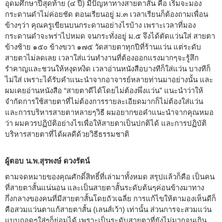
อุดมศึกษาปีสุดท้าย (๔ ปี) มีปัญหาทางสายตาสั้น คือ เริ่มจะมอง
กระดานดำไม่ค่อยชัด ตอนเรียนอยู่ ม.๓ เวลาเรียนก็ต้องถามเพื่อน
ข้างๆว่า คุณครูเขียนบนกระดานอย่างไรบ้าง เพราะเวลาที่มอง
กระดานดำจะพร่าไปหมด จนกระทั่งอยู่ ม.๕ จึงได้ตัดแว่นใส่ สายตา
ข้างซ้าย ๑๕๐ ข้างขวา ๑๗๕ วัดสายตาทุกปีที่ร้านแว่น แต่ระดับ
สายตาไม่ลดเลย เวลาใส่แว่นทำงานที่ต้องออกแรงมากๆจะรู้สึก
รำคาญและชวนให้หงุดหงิด เวลาอ่านหนังสือบางทีก็ใส่แว่น บางทีก็
ไม่ใส่ เพราะได้รับคำแนะนำจากอาจารย์หลายท่านมาอย่างนั้น และ
ผมเคยอ่านหนังสือ “สายตาดีได้โดยไม่ต้องพึ่งแว่น” แนะนำว่าให้
จำกัดการใช้สายตาที่ไม่ต้องการรายละเอียดมากก็ไม่ต้องใส่แว่น
และการบริหารสายตาหลายๆวิธี ผมอยากขอคำแนะนำจากคุณหมอ
ว่า ผมควรปฏิบัติอย่างไรเพื่อให้สายตาเป็นปกติได้ และการปฏิบัติ
บริหารสายตาที่ได้ผลดีด้วยวิธีธรรมชาติ
ผู้ตอบ น.พ.สุรพงษ์ ดวงรัตน์
ตามจดหมายของคุณศักดิ์สิทธิ์ที่เล่ามาทั้งหมด สรุปแล้วก็คือ เป็นคน
ที่สายตาสั้นแน่นอน และเป็นสายตาสั้นระดับต้นๆค่อนข้างมาทาง
กึ่งกลางของคนที่มีสายตาสั้นโดยถัวเฉลี่ย การแก้ไขให้ตามองเห็นดีก็
คือสวมแว่นตาแก้สายตาสั้น (เลนส์เว้า) เท่านั้น ส่วนการจะสวมแว่น
แบบถอดๆใส่ๆก็ย่อมได้ เพราะเป็นระดับสายตาที่ยังไม่มากจนเกิน