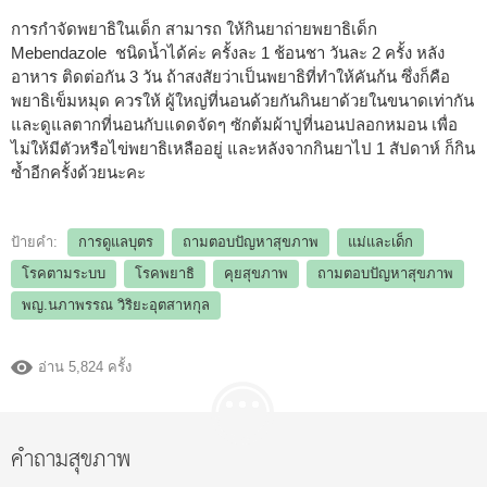
การกำจัดพยาธิในเด็ก สามารถ ให้กินยาถ่ายพยาธิเด็ก
Mebendazole ชนิดน้ำได้ค่ะ ครั้งละ 1 ช้อนชา วันละ 2 ครั้ง หลัง
อาหาร ติดต่อกัน 3 วัน ถ้าสงสัยว่าเป็นพยาธิที่ทำให้คันก้น ซึ่งก็คือ
พยาธิเข็มหมุด ควรให้ ผู้ใหญ่ที่นอนด้วยกันกินยาด้วยในขนาดเท่ากัน
และดูแลตากที่นอนกับแดดจัดๆ ซักต้มผ้าปูที่นอนปลอกหมอน เพื่อ
ไม่ให้มีตัวหรือไข่พยาธิเหลืออยู่ และหลังจากกินยาไป 1 สัปดาห์ ก็กิน
ซ้ำอีกครั้งด้วยนะคะ
ป้ายคำ:
การดูแลบุตร
ถามตอบปัญหาสุขภาพ
แม่และเด็ก
โรคตามระบบ
โรคพยาธิ
คุยสุขภาพ
ถามตอบปัญหาสุขภาพ
พญ.นภาพรรณ วิริยะอุตสาหกุล
อ่าน 5,824 ครั้ง
คำถามสุขภาพ