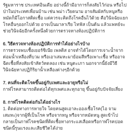
รัฐมหาราช ประเทศอินเดีย อย่างนี้ถ้ามีอาการก็สงสัยไว้ก่อน หรือไป
ป่าในประเทศเพื่อนบ้าน เช่น พม่า เวียดนาม อาจสัมผัสกับหนูหรือ
หมัดก็มีโอกาสติดเชื้อ แต่ควรจะคิดถึงโรคอื่นไว้ด้วย คือวินิจฉัยแยก
โรคอื่นๆออกไปด้วย อาจเป็นมาลาเรีย ไทฟัส เป็นต้น แล้วแพทย์จะ
ช่วยวินิจฉัยอีกครั้งหนึ่งด้วยการตรวจทางห้องปฏิบัติการ
6. วิธีตรวจทางห้องปฏิบัติการทำได้อย่างไรบ้าง
การตรวจพบเชื้อเยอร์ซิเนีย เพลติส อาจทำได้โดยการเจาะน้ำจาก
ต่อมน้ำเหลืองที่บวม หรือเอาเสมหะมาย้อมสีหรือเพาะเชื้อ หรืออาจ
ฉีดเชื้อที่สงสัยเข้าสัตว์ทดลอง เช่น หนูตะเภา นอกจากนี้ยังมีวิธี
วินิจฉัยทางปฏิกิริยาน้ำเหลืองต่างๆอีกด้วย
7. คนที่จะติดโรคขึ้นอยู่กับเพศและอายุหรือไม่
กาฬโรคสามารถติดต่อได้ทุกเพศและทุกอายุ ขึ้นอยู่กับปัจจัยเสี่ยง
8. กาฬโรคติดต่อกันได้อย่างไร
1. ติดต่อทางการหายใจ โดยคนสูดเอาละอองเชื้อโรค(ไอ จาม
เสมหะ)จากผู้ที่เป็นโรค หรือจากหนู หรือจากหมัดหนู สูดเข้าไป
กลายเป็นกาฬโรคชนิดที่ติดเชื้อทางกระแสเลือดหรือกาฬโรคปอด
ชนิดนี้รุนแรงและเสียชีวิตได้ง่าย