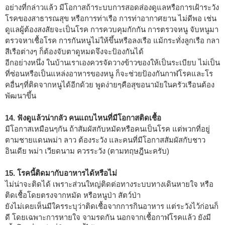
อย่างที่กล่าวแล้ว มีโอกาสถ้าระบบการสอดส่องดูแลหรือการเฝ้าระวัง
โรคของสาธารณสุข หรือการท่าเรือ การท่าอากาศยาน ไม่ดีพอ เช่น
ดูแลผู้ต้องสงสัยจะเป็นโรค การควบคุมกักกัน การตรวจหนู จับหนูมา
ตรวจหาเชื้อโรค การกันหนูไม่ให้ขึ้นหรือลงเรือ แม้กระทั่งลูกเรือ กลา
สีเรือต่างๆ ก็ต้องจับตาดูหมดจึงจะป้องกันได้
อีกอย่างหนึ่ง ในบ้านเราเองควรจัดวางข้าวของให้เป็นระเบียบ ไม่เป็น
ที่ซ่อนหรือเป็นแหล่งอาหารของหนู ก็จะช่วยป้องกันกาฬโรคและโร
คอื่นๆที่ติดจากหนูได้อีกด้วย พูดง่ายๆคือสุขอนามัยในครัวเรือนต้อง
พัฒนาขึ้น
14. ฟังดูแล้วน่ากลัว คนแถบไหนที่มีโอกาสติดเชื้อ
มีโอกาสเหมือนๆกัน ถ้าสัมผัสกับหมัดหรือคนเป็นโรค แต่พวกที่อยู่
ตามชายแดนพม่า ลาว ต้องระวัง และคนที่มีโอกาสสัมผัสกับชาว
อินเดีย พม่า เวียดนาม ควรระวัง (ตามทฤษฎีนะครับ)
15. โรคนี้ติดมากับอาหารได้หรือไม่
ไม่น่าจะติดได้ เพราะส่วนใหญ่ติดต่อทางระบบทางเดินหายใจ หรือ
ติดเชื้อโดยตรงจากหมัด หรือหนูป่า สัตว์ป่า
ยังไม่เคยเห็นมีใครระบุว่าติดเชื้อจากการกินอาหาร แต่ระวังไว้ก่อนก็
ดี โดยเฉพาะการหายใจ จามรดกัน นอกจากเชื้อกาฬโรคแล้ว ยังมี