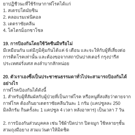
ยาปฏิชีวนะที่ใช้รักษากาฬโรคได้แก่
1. สเตรปโตมัยซิน
2. คลอแรมเฟนิคอล
3. เตตราซัยคลีน
4. โคไตรม็อกซาโซล
19. การป้องกันโดยใช้วัคซีนมีหรือไม่
มีเหมือนกัน แต่มีภูมิคุ้มกันได้แค่ 6 เดือน และจะให้กับผู้ที่เสี่ยงต่อ
การติดโรคเท่านั้น และต้องขอจากสถาบันปาสเตอร์ กรุงปารีส
ประเทศฝรั่งเศส คงลำบากสักหน่อย
20. ตัวเราเองซึ่งเป็นประชาชนธรรมดาทั่วไปจะสามารถป้องกันได้
อย่างไร
กาฬโรคป้องกันได้ดังนี้
1. สำหรับผู้ที่สัมผัสกับผู้ป่วยที่เป็นกาฬโรค หรือหนูที่สงสัยว่าตายจาก
กาฬโรค ต้องกินยาเตตราซัยคลีนวันละ 1 กรัม (แคปซูลละ 250
มิลลิกรัม กินครั้งละ 1 แคปซูล 4 เวลา หลังอาหาร) เป็นเวลา 7 วัน
2. การป้องกันส่วนบุคคล เช่น ใช้ผ้าปิดปาก ปิดจมูก ใช้หลายๆชั้น
สวมถุงมือยาง สวมแว่นตาให้มิดชิด