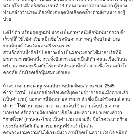
ทวีปยุโรป เมื่อคริสศตวรรษที่ 14 มีคนป่วยตายจำนวนมาก ผู้รู้บาง
ท่านกล่าวว่าน่าจะเกี่ยวข้องกับจุดห้อเลือดคล้ำๆตามผิวหนังของผู้
ป่วย
แต่ไข้ดำ หรือมฤตยูทมิฬ น่าจะเป็นภาษาหนังสือพิมพ์มากกว่า ซึ่ง
เร็วๆนี้ก็ใช้ไข้ดำเรียกเป็นชื่อโรคพิษจากสารหนู ที่พบในอำเภอ
ร่อนพิบูลย์ จังหวัดนครศรีธรรมราช
ส่วนอีกคำหนึ่งคือไข้ปัสสาวะดำ เป็นผลพวงจากไข้มาลาเรียที่มี
อาการมากชนิดหนึ่ง กระทั่งปัสสาวะออกเป็นสีดำ คนละเรื่องกันนะ
ครับ และคนละเรื่องกับไข้กาฬหลังแอ่นซึ่งเกิดจากเชื้อโรคเมนิงโก
คอกคัส เป็นโรคเยื่อหุ้มสมองอักเสบ
ถ้าจะว่าตามพจนานุกรมฉบับราชบัณฑิตยสถาน พ.ศ. 2545
คำว่า
“กาฬ”
เป็นรอยดำหรือแดงที่ผุดตามร่างกายคนเมื่อตายแล้ว
(เป็นคำนาม) นอกจากนี้ยังหมายความว่า ดำ ซึ่งเป็นคำวิเศษณ์ ส่วน
คำว่า
“โรค
” หมายความว่า ความเจ็บไข้ ความเจ็บป่วย ความ
บกพร่อง หรือความผิดปกติทางจิตใจ และความหมายของคำว่า
“กาฬโรค
” (กาน-ละ-โรก) เป็นคำนาม หมายถึง ชื่อโรคระบาดร้าย
แรงชนิดหนึ่งมักมีอาการบวมนูนที่รักแร้ เป็นต้น
คงพอจะรวมความกันได้กระมังว่า กาฬโรคเป็นความเจ็บไข้ชนิดที่