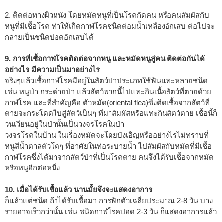
2. ติดต่อทางผิวหนัง โดยหมัดหนูที่เป็นโรคกัดคน หรือคนสัมผัสกับ
หนูที่มีเชื้อโรค ทำให้เกิดกาฬโรคชนิดต่อมน้ำเหลืองอักเสบ ต่อไปจะ
กลายเป็นชนิดปอดอักเสบได้
9. การที่เชื้อกาฬโรคติดต่อจากหนู และหมัดหนูสู่คน ติดต่อกันได้
อย่างไร มีความเป็นมาอย่างไร
จริงๆแล้วเชื้อกาฬโรคมีอยู่ในสัตว์ป่าประเภทใช้ฟันแทะหลายชนิด
เช่น หนูป่า กระต่ายป่า แล้วสัตว์พวกนี้ไปแทะกินเนื้อสัตว์ที่ตายด้วย
กาฬโรค และที่สำคัญคือ ตัวหมัด(oriental flea)ซึ่งติดเชื้อจากสัตว์ที่
ตายจะกระโดดไปสู่สัตว์เป็นๆ ที่มาสัมผัสหรือแทะกินสัตว์ตาย เชื้อนี้ก็
วนเวียนอยู่ในป่านั้นเป็นวงจรโรคในป่า
วงจรโรคในบ้าน ในเรื่องหมัดจะโดยบังเอิญหรืออย่างไรไม่ทราบที่
หนูสีน้ำตาลตัวโตๆ ที่อาศัยในท่อระบายน้ำ ไปสัมผัสกับหมัดที่มีเชื้อ
กาฬโรคซึ่งได้มาจากสัตว์ป่าที่เป็นโรคตาย คนจึงได้รับเชื้อจากหมัด
หรือหนูอีกต่อหนึ่ง
10. เมื่อได้รับเชื้อแล้ว นานมั้ยจึงจะแสดงอาการ
ก็แล้วแต่ชนิด ถ้าได้รับเชื้อมา การฟักตัวเฉลี่ยประมาณ 2-8 วัน บาง
รายอาจเร็วกว่านั้น เช่น ชนิดกาฬโรคปอด 2-3 วัน ก็แสดงอาการแล้ว