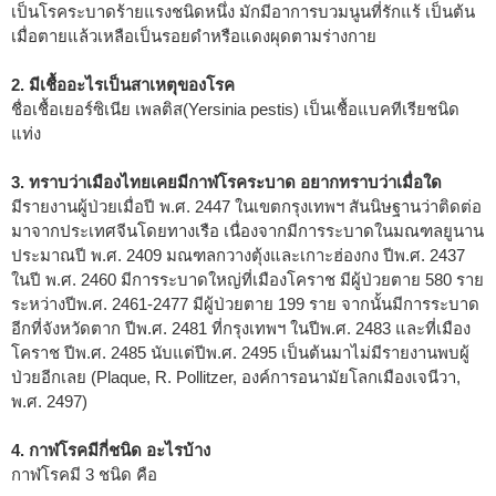
เป็นโรคระบาดร้ายแรงชนิดหนึ่ง มักมีอาการบวมนูนที่รักแร้ เป็นต้น
เมื่อตายแล้วเหลือเป็นรอยดำหรือแดงผุดตามร่างกาย
2. มีเชื้ออะไรเป็นสาเหตุของโรค
ชื่อเชื้อเยอร์ซิเนีย เพลติส(Yersinia pestis) เป็นเชื้อแบคทีเรียชนิด
แท่ง
3. ทราบว่าเมืองไทยเคยมีกาฬโรคระบาด อยากทราบว่าเมื่อใด
มีรายงานผู้ป่วยเมื่อปี พ.ศ. 2447 ในเขตกรุงเทพฯ สันนิษฐานว่าติดต่อ
มาจากประเทศจีนโดยทางเรือ เนื่องจากมีการระบาดในมณฑลยูนาน
ประมาณปี พ.ศ. 2409 มณฑลกวางตุ้งและเกาะฮ่องกง ปีพ.ศ. 2437
ในปี พ.ศ. 2460 มีการระบาดใหญ่ที่เมืองโคราช มีผู้ป่วยตาย 580 ราย
ระหว่างปีพ.ศ. 2461-2477 มีผู้ป่วยตาย 199 ราย จากนั้นมีการระบาด
อีกที่จังหวัดตาก ปีพ.ศ. 2481 ที่กรุงเทพฯ ในปีพ.ศ. 2483 และที่เมือง
โคราช ปีพ.ศ. 2485 นับแต่ปีพ.ศ. 2495 เป็นต้นมาไม่มีรายงานพบผู้
ป่วยอีกเลย (Plaque, R. Pollitzer, องค์การอนามัยโลกเมืองเจนีวา,
พ.ศ. 2497)
4. กาฬโรคมีกี่ชนิด อะไรบ้าง
กาฬโรคมี 3 ชนิด คือ