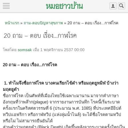
หน้าแรก
»
ถาม-ตอบปัญหาสุขภาพ
» 20 ถาม – ตอบ เรื่อง...กาฬโรค
20 ถาม – ตอบ เรื่อง...กาฬโรค
โพสโดย
somsak
เมื่อ 1 พฤศจิกายน 2537 00:00
20 ถาม – ตอบ เรื่อง...กาฬโรค
1. ทำไมจึงชื่อกาฬโรค บางคนเรียกไข้ดำ หรือมฤตยูทมิฬ บ้างว่า
มฤตยูดำ
ชื่อกาฬโรค เป็นศัพท์ที่เมืองไทยใช้เฉพาะมานาน มาจากคำภาษา
อังกฤษที่ว่าพล๊าก(plague) จากรายงานการบันทึก โรคนี้เริ่มระบาด
ครั้งแรกในคริสศตวรรษที่ 6 (ประมาณ พ.ศ. 1085) ที่ประเทศอียิปต์
ทวีปแอฟริกา หรือกาฬทวีป (แห่งลุ่มน้ำไนล์) จะได้ชื่อโรคตามทวีป
หรือไม่ ไม่สามารถยืนยันได้
ส่วนคำว่ามฤตยูดำ (Black Death) เกิดขึ้นหลังจากระบาดครั้งใหญ่ใน