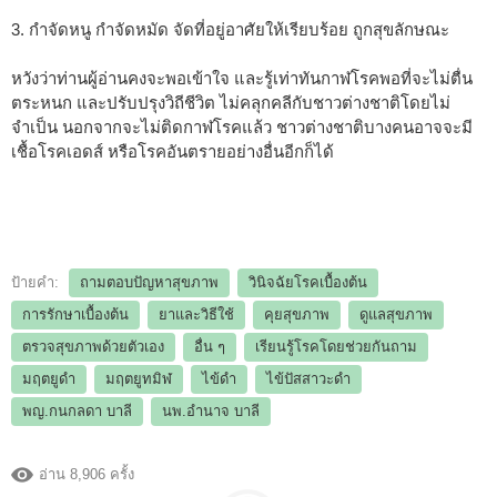
3. กำจัดหนู กำจัดหมัด จัดที่อยู่อาศัยให้เรียบร้อย ถูกสุขลักษณะ
หวังว่าท่านผู้อ่านคงจะพอเข้าใจ และรู้เท่าทันกาฬโรคพอที่จะไม่ตื่น
ตระหนก และปรับปรุงวิถีชีวิต ไม่คลุกคลีกับชาวต่างชาติโดยไม่
จำเป็น นอกจากจะไม่ติดกาฬโรคแล้ว ชาวต่างชาติบางคนอาจจะมี
เชื้อโรคเอดส์ หรือโรคอันตรายอย่างอื่นอีกก็ได้
ป้ายคำ:
ถามตอบปัญหาสุขภาพ
วินิจฉัยโรคเบื้องต้น
การรักษาเบื้องต้น
ยาและวิธีใช้
คุยสุขภาพ
ดูแลสุขภาพ
ตรวจสุขภาพด้วยตัวเอง
อื่น ๆ
เรียนรู้โรคโดยช่วยกันถาม
มฤตยูดำ
มฤตยูทมิฬ
ไข้ดำ
ไข้ปัสสาวะดำ
พญ.กนกลดา บาลี
นพ.อำนาจ บาลี
อ่าน 8,906 ครั้ง