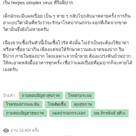
เริม herpes simplex virus ที่ริมฝีปาก
เด็กมักจะมีแผลเปื่อย เป็น ๆ หาย ๆ กลับไปกลับมาหลายครั้ง การกิน
ยาแบบวิตามินที่หวังว่าจะรักษาโรคปากนกกระจอกที่เกิดจากขาด
วิตามินจึงยังไม่หายครับ
เนื่องจากเชื้อเริมตัวนี้เป็นเชื้อไวรัส ดังนั้น ไม่จำเป็นจะต้องใช้ยาทา
หรือหาซื้อยามากิน เพียงแต่ขอให้รักษาความสะอาดของปาก ริม
ฝีปาก ภายในช่องปาก โดยเฉพาะจากน้ำลาย ต้องแปรงฟันบ้วนปาก
ให้สะอาดหลังมื้ออาหารทุกครั้ง เชื่อว่าแผลเปื่อยที่มุมปากก็จะหายได้
เองครับ
ป้ายคำ:
ถามตอบปัญหาสุขภาพ
โรคตามระบบ
โรคช่องปากและฟัน
โรคติดเชื้อ
คุยสุขภาพ
ถามตอบปัญหาสุขภาพ
แผลปากนกกระจอก
นพ.จักรพันธ์ สุศิวะ
อ่าน 18,404 ครั้ง