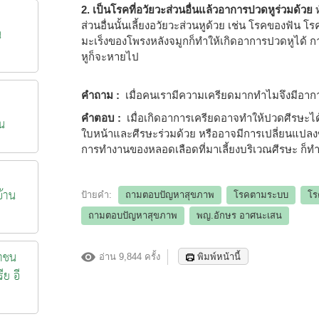
2. เป็นโรคที่อวัยวะส่วนอื่นแล้วอาการปวดหูร่วมด้วย
ท
ส่วนอื่นนั้นเลี้ยงอวัยวะส่วนหูด้วย เช่น โรคของฟัน
น
มะเร็งของโพรงหลังจมูกก็ทำให้เกิดอาการปวดหูได้ 
หูก็จะหายไป
คำถาม :
เมื่อคนเรามีความเครียดมากทำไมจึงมีอากา
คำตอบ :
เมื่อเกิดอาการเครียดอาจทำให้ปวดศีรษะได้
น
ใบหน้าและศีรษะร่วมด้วย หรืออาจมีการเปลี่ยนแปลง
การทำงานของหลอดเลือดที่มาเลี้ยงบริเวณศีรษะ ก็ท
้าน
ป้ายคำ:
ถามตอบปัญหาสุขภาพ
โรคตามระบบ
โร
ถามตอบปัญหาสุขภาพ
พญ.อักษร อาศนะเสน
าชน
อ่าน 9,844 ครั้ง
พิมพ์หน้านี้
ีย อี