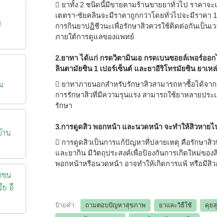
 ยาทั้ง 2 ชนิดนี้มีขายตามร้านขายยาทั่วไป ราคาจะแ
เตตรา-ซัยคลินจะมีราคาถูกกว่าโดยทั่วไปจะมีราคา 1-
น
การกินยาปฏิชีวนะเพื่อรักษาสิวควรใช้ติดต่อกันเป็นเว
ภายใต้การดูแลของแพทย์
2.ยาทา ได้แก่ กรดวิตามินเอ กรดเบนซอยล์เพอร์ออกไ
ลินตามัยซิน 1 เปอร์เซ็นต์ และยาอีริโทรมัยซิน ยาเหล
น
 ยาทาภายนอกสำหรับรักษาสิวสามารถหาซื้อได้จากร้า
การรักษาสิวที่มีความรุนแรง สามารถใช้ยาหลายประเภ
รักษา
3.การดูดสิว พอกหน้า และนวดหน้า จะทำให้สิวหายไปไ
้าน
 การดูดสิวเป็นการแก้ปัญหาที่ปลายเหตุ คือรักษาสิว
และยากิน มีวัตถุประสงค์เพื่อป้องกันการเกิดใหม่ของส
พอกหน้าหรือนวดหน้า อาจทำให้เกิดการแพ้ หรือมีสิวอั
าชน
ีย อี
ป้ายคำ:
ถามตอบปัญหาสุขภาพ
ยาและวิธีใช้
คุย