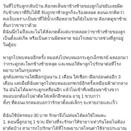
วันที่ไปรับลูกกลับบ้าน สังเกตเห็นขาข้างซ้ายของลูกไม่ขยับเลยผิด
กับข้างขวาที่ถีบได้ดี จับถูกขาซ้ายลูกก็จะร้องตลอด ตอนแรกคิดว่า
คงเจ็บเพราะเป็นขาที่ให้น้ำเกลือหลายวันก็ยังไม่หาย สังเกตดูขาซ้าย
สั้นกว่าขาขวาด้วย
ดิฉันนึกไม่ถึงและไม่ได้สังเกตตั้งแต่แรกคลอดว่าขาข้างซ้ายของลูก
เป็นตั้งแต่เกิด หรือเป็นความผิดพลาด ของโรงพยาบาลช่วงที่ลูกอยู่
ในตู้อบ
พาลูกไปพบหมออีกครั้ง หมอส่งไปพบหมอกระดูกเอ็กซเรย์ ผลออกมา
ว่ากระดูกสะโพกข้างซ้ายหลุด และหมอให้พาลูกไปรักษาต่อที่โรง
พยาบาลในกรุงเทพฯ
ลูกต้องทรมานใส่เฝือกปูนนาน 1 เดือน ใส่เชือก เฝือกอ่อนต่ออีก 3
เดือน แต่เมื่อดิฉันพาลูกไปพบหมอเอกซเรย์อีกครั้งเหมือนฟ้าผ่ากลาง
วัน มันไม่ได้ผลกระดูกเคลื่อนอีก แล้วไม่เข้าที่เหมือนขาข้างขวา
หมอบอกต้องไปผ่าตัดใส่เหล็กอีกตอน อายุ 1 ขวบกว่า
ทั้งๆ ที่ตอนแรกหมอบอกว่ารักษาตั้งแต่เล็กๆ จะหายง่ายและเร็ว
ดิฉันใช้บัตรทอง 30 บาท รักษาจึงไม่ค่อยได้ผลใช่ไหมคะ
1. ตอนนี้ลูกอายุ 1 ขวบ มีทางที่จะรักษาให้ขายาวเท่ากันโดยไม่ต้อง
ผ่าตัดบ้าง สามารถไปรักษาได้ที่โรงพยาบาลไหนค่าใช้จ่ายประมาณ