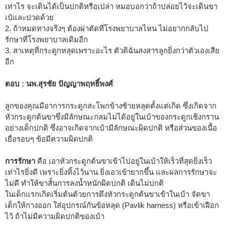
เท่าไร จะเดินได้เป็นปกติหรือเปล่า หมอบอกว่าถ้าปล่อยไว้จะเดินขา
เป๋และปวดด้วย
2. ถ้าหมดทางจริงๆ ต้องผ่าตัดที่โรงพยาบาลไหน ไม่อยากกลับไป
รักษาที่โรงพยาบาลเดิมอีก
3. สาเหตุที่กระดูกหลุดเพราะอะไร ตัวดิฉันสงสารลูกยิ่งกว่าตัวเองเสีย
อีก
ตอบ : นพ.สุรชัย ปัญญาพฤทธิ์พงศ์
ลูกของคุณมีอาการกระดูกสะโพกข้างซ้ายหลุดตั้งแต่เกิด ซึ่งเกิดจาก
หัวกระดูกต้นขาซึ่งมีลักษณะกลมไม่ได้อยู่ในเบ้าของกระดูกเชิงกราน
อย่างเด็กปกติ ซึ่งอาจเกิดจากเบ้ามีลักษณะผิดปกติ หรือส่วนของเนื้อ
เยื่อรอบๆ ข้อมีความผิดปกติ
การรักษา
คือ เอาหัวกระดูกต้นขาเข้าไปอยู่ในเบ้าให้เร็วที่สุดยิ่งเร็ว
เท่าไรยิ่งดี เพราะยิ่งทิ้งไว้นาน ยิ่งเอาเข้ายากขึ้น และผลการรักษาจะ
ไม่ดี ทำให้ขาสั้นการลงน้ำหนักผิดปกติ เดินไม่ปกติ
ในเด็กแรกเกิดเริ่มต้นด้วยการดึงหัวกระดูกต้นขาเข้าในเบ้า จัดขา
เด็กให้กางออก ใส่อุปกรณ์กันข้อหลุด (Pavlik harness) หรือเข้าเฝือก
ไว้ ถ้าไม่มีความผิดปกติของเบ้า