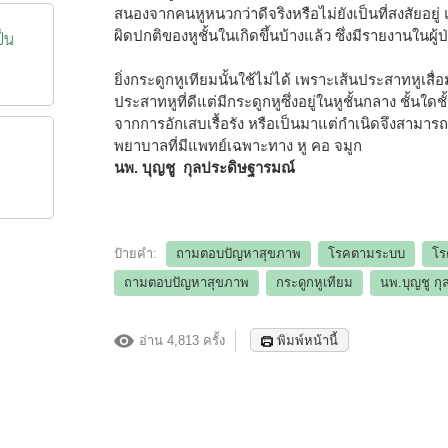
สนองจากคนหูหนวกว่าดีจริงหรือไม่ยังเป็นที่สงสัยอยู่ แ
ป็น
ผิดปกติของหูชั้นในเกิดขึ้นบ้างแล้ว ซึ่งมีรายงานในผู
ยิ่งกระดูกหูเทียมนั้นใช้ไม่ได้ เพราะเส้นประสาทหูเสื่อม
ประสาทหูที่ดีแต่มีกระดูกหูซึ่งอยู่ในหูชั้นกลาง ชั้นใด
จากการอักเสบเรื้อรัง หรือเป็นมาแต่กำเนิดจึงสามารถ
พยาบาลที่มีแพทย์เฉพาะทาง หู คอ จมูก
นพ. บุญชู กุลประดิษฐารมณ์
ป้ายคำ:
ถามตอบปัญหาสุขภาพ
โรคตามระบบ
โร
ถามตอบปัญหาสุขภาพ
กระดูกหูเทียม
นพ.บุญชู ก
อ่าน 4,813 ครั้ง
พิมพ์หน้านี้