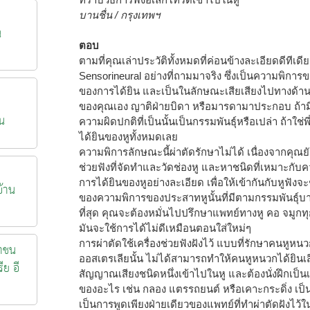
บานชื่น / กรุงเทพฯ
น
ตอบ
ตามที่คุณเล่าประวัติทั้งหมดที่ค่อนข้างละเอียดดีทีเ
Sensorineural อย่างที่ถามมาจริง ซึ่งเป็นความพิกา
ของการได้ยิน และเป็นในลักษณะเสียเสียงไปทางด้านเส
ของคุณเอง ญาติฝ่ายบิดา หรือมารดามาประกอบ ถ้ามีพ
น
ความผิดปกติที่เป็นนั้นเป็นกรรมพันธุ์หรือเปล่า ถ้าใช
ได้ยินของหูทั้งหมดเลย
ความพิการลักษณะนี้ผ่าตัดรักษาไม่ได้ เนื่องจากคุณยังได
ช่วยฟังที่จัดทำและวัดช่องหู และหาชนิดที่เหมาะ
การได้ยินของหูอย่างละเอียด เพื่อให้เข้ากันกับหูฟังจ
้าน
ของความพิการของประสาทหูนั้นที่มีตามกรรมพันธุ์บาง
ที่สุด คุณจะต้องหมั่นไปปรึกษาแพทย์ทางหู คอ จมูกทุก
มันจะใช้การได้ไม่ดีเหมือนตอนใส่ใหม่ๆ
การผ่าตัดใช้เครื่องช่วยฟังฝังไว้ แบบที่รักษาคนห
าชน
ออสเตรเลียนั้น ไม่ได้สามารถทำให้คนหูหนวกได้ยินเสี
ีย อี
สัญญาณเสียงชนิดหนึ่งเข้าไปในหู และต้องนั่งฝึกเป็นเด
ของอะไร เช่น กลอง แตรรถยนต์ หรือเคาะกระดิ่ง เป็นต้น
เป็นการพูดเพียงฝ่ายเดียวของแพทย์ที่ทำผ่าตัดฝังไ