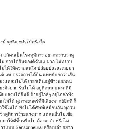
ะถ้าหูตึงจะทำได้หรือไม่
ียม แก้คนเป็นโรคหูพิการ อยากทราบว่าหู
อไม่ การได้ยินของดิฉันแย่มาก ไม่ทราบ
ญ่ไม่ได้ให้ความสนใจ ปล่อยปละละเลยมา
ไม่ได้ เคยตรวจการได้ยิน แพทย์บอกว่าเส้น
สียงแหลมไม่ได้ เวลาเดินอยู่ข้างนอกคน
ียงผิวปาก รับไม่ได้ อยู่ที่ถนน บนรถที่มี
ยบสงบได้ยินดี ถ้าอยู่ใกล้ๆ อยู่ไกลก็ฟัง
ามไม่ได้ ดูภาพยนตร์ที่มีเสียงพากย์อีกที ก็
ใช้ไม่ได้ ฟังไม่ได้ศัพท์เหมือนกัน ทุกวัน
วว่าหูพิการร้ายแรงมาก แต่คนอื่นไม่เชื่อ
ษาให้ดีขึ้นหรือไม่ ต้องผ่าตัดหรือไม่
พิการแบบ Sensorineural หรือเปล่า อยาก