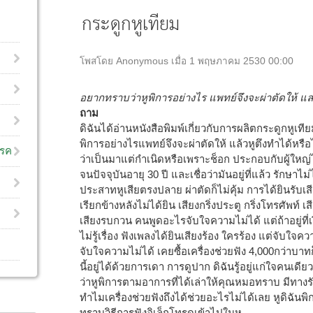
กระดูกหูเทียม
โพสโดย Anonymous เมื่อ 1 พฤษภาคม 2530 00:00
อยากทราบว่าหูพิการอย่างไร แพทย์จึงจะผ่าตัดให้ แล
ถาม
ดิฉันได้อ่านหนังสือพิมพ์เกี่ยวกับการผลิตกระดูกหูเท
พิการอย่างไรแพทย์จึงจะผ่าตัดให้ แล้วหูตึงทำได้หรื
โรค
ว่าเป็นมาแต่กำเนิดหรือเพราะช็อก ประกอบกับผู้ให
จนปัจจุบันอายุ 30 ปี และเชื่อว่ามันอยู่ที่แล้ว รักษา
ประสาทหูเสียตรงปลาย ผ่าตัดก็ไม่คุ้ม การได้ยินรับเ
เรียกข้างหลังไม่ได้ยิน เสียงกริ่งประตู กริ่งโทรศัพท์ เส
เสียงรบกวน คนพูดอะไรจับใจความไม่ได้ แต่ถ้าอยู่ที่เงี
ไม่รู้เรื่อง ฟังเพลงได้ยินเสียงร้อง ใครร้อง แต่จับใจคว
จับใจความไม่ได้ เคยซื้อเครื่องช่วยฟัง 4,000กว่าบาทก็
นี้อยู่ได้ด้วยการเดา การดูปาก ดิฉันรู้อยู่แก่ใจคนเดีย
ว่าหูพิการตามอาการที่ได้เล่าให้คุณหมอทราบ มีทางรัก
ทำไมเครื่องช่วยฟังถึงได้ช่วยอะไรไม่ได้เลย หูดิฉัน
ทราบวิธีการฟังอิเล็กโทรดเข้าไปในหู