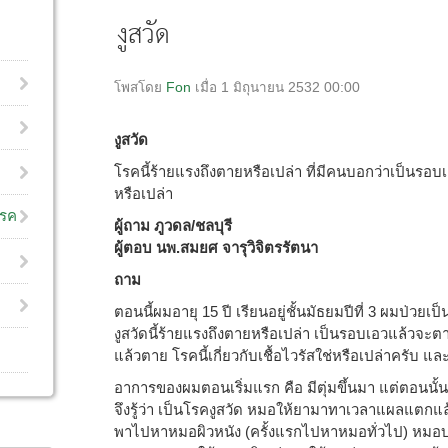
งูสวัด
โพสโดย
Fon
เมื่อ 1 มิถุนายน 2532 00:00
งูสวัด
โรคนี้ร้ายแรงถึงตายหรือเปล่า ที่มีคนบอกว่าเป็นรอบ
หรือเปล่า
โรค
ผู้ถาม ภูวดล/ชลบุรี
ผู้ตอบ นพ.สมยศ จารุวิจิตรรัตนา
ถาม
ตอนนี้ผมอายุ 15 ปี เรียนอยู่ชั้นมัธยมปีที่ 3 ผมป่ว
งูสวัดนี้ร้ายแรงถึงตายหรือเปล่า เป็นรอบเอวแล้วจะ
แล้วตาย โรคนี้เกี่ยวกับเชื้อไวรัสใช่หรือเปล่าครับ แล
อาการของผมตอนเริ่มแรก คือ มีตุ่มขึ้นมา แต่ตอน
จึงรู้ว่า เป็นโรคงูสวัด หมอให้ยามาทาเวลาแผลแตกแ
พาไปหาหมอผิวหนัง (ครั้งแรกไปหาหมอทั่วไป) หมอ