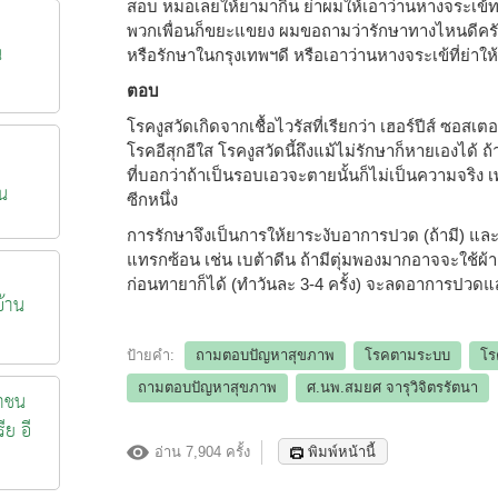
สอบ หมอเลยให้ยามากิน ย่าผมให้เอาว่านหางจระเข้ทา
พวกเพื่อนก็ขยะแขยง ผมขอถามว่ารักษาทางไหนดีครับ 
น
หรือรักษาในกรุงเทพฯดี หรือเอาว่านหางจระเข้ที่ย่าให
ตอบ
โรคงูสวัดเกิดจากเชื้อไวรัสที่เรียกว่า เฮอร์ปีส์ ซอสเตอ
โรคอีสุกอีใส โรคงูสวัดนี้ถึงแม้ไม่รักษาก็หายเองได้ ถ
ที่บอกว่าถ้าเป็นรอบเอวจะตายนั้นก็ไม่เป็นความจริง เ
น
ซีกหนึ่ง
การรักษาจึงเป็นการให้ยาระงับอาการปวด (ถ้ามี) และ
แทรกซ้อน เช่น เบต้าดีน ถ้ามีตุ่มพองมากอาจจะใช้ผ้า
ก่อนทายาก็ได้ (ทำวันละ 3-4 ครั้ง) จะลดอาการปวด
้าน
ป้ายคำ:
ถามตอบปัญหาสุขภาพ
โรคตามระบบ
โร
ถามตอบปัญหาสุขภาพ
ศ.นพ.สมยศ จารุวิจิตรรัตนา
าชน
ีย อี
อ่าน 7,904 ครั้ง
พิมพ์หน้านี้