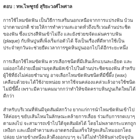
ตอบ : ทพ.ไพฑูรย์ สุริยะวงศ์ไพศาล
การใช้ไหมขัดฟัน เป็นวิธีการเสริมนอกเหนือจากการแปรงฟัน บ้วน
ปากตามปกติ ช่วยให้การทำความสะอาดทั่วถึงบริเวณด้านประชิด
ของฟัน ซึ่งแปรงสีฟันเข้าไม่ถึง และยังช่วยขจัดแผ่นคราบฟัน
(plaque) กับหินปูนที่เพิ่งเริ่มก่อตัวได้ จึงเป็นเรื่องที่ดีหากใช้เป็น
ประจำทุกวันจะช่วยยืดเวลาการขูดหินปูนออกไปได้อีกระยะหนึ่ง
การเลือกใช้ไหมขัดฟัน ควรเลือกชนิดที่มีเส้นเล็กแบนละเอียด และ
แผ่ออกได้ง่ายเมื่อผ่านจุดสัมผัสเข้าไปในด้านประชิดของฟัน สำหรับ
ผู้ใช้ที่ยังไม่ค่อยชำนาญ อาจเลือกไหมขัดฟันชนิดที่มีขี้ผึ้ง (wax)
เคลือบด้วยจะได้ใช้ง่ายหน่อย หากใช้จนคล่องแคล่วแล้วอาจใช้ชนิด
ไม่มีขี้ผึ้ง เพราะมีความคมมากกว่าทำให้ขจัดคราบหินปูนเกิดใหม่ได้
ดีกว่า
สำหรับบริเวณที่ฟันมีจุดสัมผัสกว้าง ยากแก่การนำไหมขัดฟันเข้าไป
ให้ค่อยๆ ขยับเส้นไหมในลักษณะคล้ายการเลื่อย ร่วมกับการกดเบาๆ
ตามลงไป จะสามารถเข้าไปใต้จุดสัมผัสได้ โดยไม่พลาดกระแทกถูก
เหงือก และเมื่อทำความสะอาดตรงนั้นเสร็จให้รูดเส้นไหมออกโดย
ปล่อย ปลายข้างหนึ่งแล้วดึงออกเบาๆ จะได้ไม่ทำให้ฟันห่างปัจจุบัน