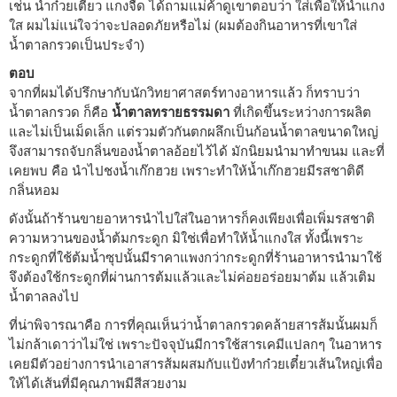
เช่น น้ำก๋วยเตี๋ยว แกงจืด ได้ถามแม่ค้าดูเขาตอบว่า ใส่เพื่อให้น้ำแกง
ใส ผมไม่แน่ใจว่าจะปลอดภัยหรือไม่ (ผมต้องกินอาหารที่เขาใส่
น้ำตาลกรวดเป็นประจำ)
ตอบ
จากที่ผมได้ปรึกษากับนักวิทยาศาสตร์ทางอาหารแล้ว ก็ทราบว่า
น้ำตาลกรวด ก็คือ
น้ำตาลทรายธรรมดา
ที่เกิดขึ้นระหว่างการผลิต
และไม่เป็นเม็ดเล็ก แต่รวมตัวกันตกผลึกเป็นก้อนน้ำตาลขนาดใหญ่
จึงสามารถจับกลิ่นของน้ำตาลอ้อยไว้ได้ มักนิยมนำมาทำขนม และที่
เคยพบ คือ นำไปชงน้ำเก๊กฮวย เพราะทำให้น้ำเก๊กฮวยมีรสชาติดี
กลิ่นหอม
ดังนั้นถ้าร้านขายอาหารนำไปใส่ในอาหารก็คงเพียงเพื่อเพิ่มรสชาติ
ความหวานของน้ำต้มกระดูก มิใช่เพื่อทำให้น้ำแกงใส ทั้งนี้เพราะ
กระดูกที่ใช้ต้มน้ำซุปนั้นมีราคาแพงกว่ากระดูกที่ร้านอาหารนำมาใช้
จึงต้องใช้กระดูกที่ผ่านการต้มแล้วและไม่ค่อยอร่อยมาต้ม แล้วเติม
น้ำตาลลงไป
ที่น่าพิจารณาคือ การที่คุณเห็นว่าน้ำตาลกรวดคล้ายสารส้มนั้นผมก็
ไม่กล้าเดาว่าไม่ใช่ เพราะปัจจุบันมีการใช้สารเคมีแปลกๆ ในอาหาร
เคยมีตัวอย่างการนำเอาสารส้มผสมกับแป้งทำก๋วยเตี๋ยวเส้นใหญ่เพื่อ
ให้ได้เส้นที่มีคุณภาพมีสีสวยงาม