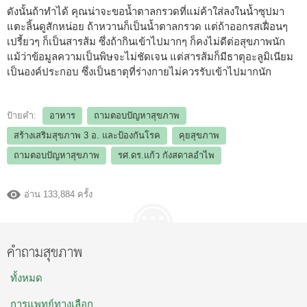
ดังนั้นถ้าทำได้ คุณน่าจะขอน้ำตาลกรวดที่แม่ค้าใส่ลงในน้ำซุปมา
แตะลิ้นดูสักหน่อย ถ้าหวานก็เป็นน้ำตาลกรวด แต่ถ้าออกรสเฝื่อนๆ
เปรี้ยวๆ ก็เป็นสารส้ม ซึ่งถ้ากินเข้าไปมากๆ ก็คงไม่ดีต่อสุขภาพนัก
แม้ว่าข้อมูลความเป็นพิษจะไม่ชัดเจน แต่สารส้มก็มีธาตุอะลูมิเนียม
เป็นองค์ประกอบ ซึ่งเป็นธาตุที่ร่างกายไม่ควรรับเข้าไปมากนัก
ป้ายคำ:
อาหาร
ถามตอบปัญหาสุขภาพ
สร้างเสริมสุขภาพ 3 อ.​ และป้องกันโรค
คุยสุขภาพ
ถามตอบปัญหาสุขภาพ
รศ.ดร.แก้ว กังสดาลอำไพ
อ่าน 133,884 ครั้ง
คำถามสุขภาพ
ทั้งหมด
การแพทย์ทางเลือก