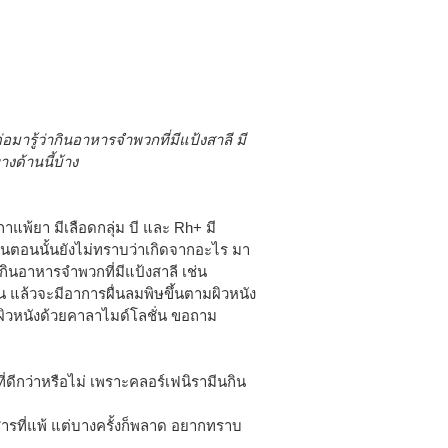
่อมารู้ว่ากินอาหารจำพวกที่มีแป้งสาลี มี
งด้านนี้บ้าง
ิกาแพ้ยา มีเลือดกลุ่ม บี และ Rh+ มี
งในตอนนั้นยังไม่ทราบว่าเกิดจากอะไร มา
้กินอาหารจำพวกที่มีแป้งสาลี เช่น
อน แล้วจะมีอาการผื่นลมพิษขึ้นตามผิวหนัง
ผิวหนังด้วยคาลาไมด์โลชั่น ขอถาม
นที่ดีกว่าหรือไม่ เพราะคลอร์เฟนิรามีนกิน
 สารที่แพ้ แต่บางครั้งก็พลาด อยากทราบ