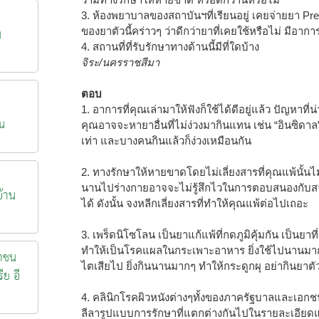
3. ห้องพยาบาลของสถาบันฯที่เรียนอยู่ เคยจ่ายยา P
น
ของยาตัวนี้คร่าวๆ ว่าดีกว่ายาที่เคยใช้หรือไม่ มีอากา
4. สถานที่ที่รับรักษาทางด้านนี้มีที่ใดบ้าง
จิระ/นครราชสีมา
ตอบ
1. อาการที่คุณเล่ามาให้ฟังก็ใช้ได้ดีอยู่แล้ว ปัญหาท
น
คุณอาจจะหายาอื่นที่ไม่ง่วงมากินแทน เช่น “อินซิด
เท่า และบางคนกินแล้วก็ง่วงเหมือนกัน
2. ทางรักษาให้หายขาดโดยไม่เลี่ยงสารที่คุณแพ้นั้นไม่
นานไปร่างกายอาจจะไม่รู้สึกไวในการตอบสนองกับสาร
้าน
ได้ ดังนั้น จงหลีกเลี่ยงสารที่ทำให้คุณแพ้ต่อไปเถอะ
3. เพร็ดนิโซโลน เป็นยาแก้แพ้ที่กดภูมิคุ้มกัน เป็นย
ทำให้เป็นโรคแผลในกระเพาะอาหาร ยิ่งใช้ไปนานมา
าชน
ไตเสียไป ยิ่งกินนานมากๆ ทำให้กระดูกผุ อย่ากินยาตัว
ีย อี
4. คลินิกโรคผิวหนังต่างๆทั้งของภาครัฐบาลและเอกชน
ลีลารูปแบบการรักษาที่แตกต่างกันไปในรายละเอียดแล