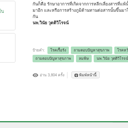
กันก็คือ รักษาอาการที่เกิดจากการหลีกเลี่ยงสารที่แพ้
ป็น
มาอีก และหรือการสร้างภูมิต้านทานต่อสารนั้นขึ้นมาให
กัน
นพ.วินัย วุตติวิโรจน์
ป้ายคำ:
โรคเรื้อรัง
ถามตอบปัญหาสุขภาพ
โรคหวั
ถามตอบปัญหาสุขภาพ
ลมพิษ
นพ.วินัย วุตติวิโรจน
อ่าน 3,804 ครั้ง
พิมพ์หน้านี้