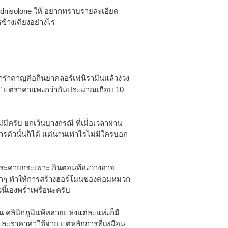
rednisolone ให้ อยากทราบรายละเอียด
รข้างเคียงอย่างไร
ี่น่ารำคาญคือกินยาคลอร์เฟนิรามีนแล้วง่วง
าล” แต่ราคาแพงกว่ากันประมาณเกือบ 10
มีครับ ยกเว้นบางกรณี ที่เมื่อเวลาผ่าน
ตัวนั้นก็ได้ แต่นานเท่าไรไม่มีใครบอก
าที่ระคายกระเพาะ กินตอนท้องว่างอาจ
กๆ ทำให้การสร้างฮอร์โมนของต่อมหมวก
นี้เองพร่ำเพรื่อนะครับ
 คลินิกภูมิแพ้หลายแห่งแต่ละแห่งก็มี
ะราคาค่าใช้จ่าย แต่หลักการที่เหมือน