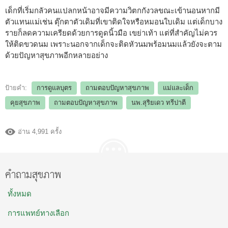
เด็กที่เริ่มกลัวคนแปลกหน้าอาจมีความวิตกกังวลขณะเข้านอนหากมี
ตัวแทนแม่เช่น ตุ๊กตาตัวเดิมที่เขาติดใจหรือหมอนใบเดิม แต่เด็กบาง
รายก็ลดความเครียดด้วยการดูดนิ้วมือ เขย่าเท้า แต่ที่สำคัญไม่ควร
ให้ติดขวดนม เพราะนอกจากเด็กจะติดหัวนมพร้อมนมแล้วยังจะตาม
ด้วยปัญหาสุขภาพอีกหลายอย่าง
ป้ายคำ:
การดูแลบุตร
ถามตอบปัญหาสุขภาพ
แม่และเด็ก
คุยสุขภาพ
ถามตอบปัญหาสุขภาพ
นพ.สุริยเดว ทรีปาตี
อ่าน 4,991 ครั้ง
คำถามสุขภาพ
ทั้งหมด
การแพทย์ทางเลือก