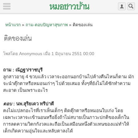
หน้าแรก
»
ถาม-ตอบปัญหาสุขภาพ
» ติดของเล่น
ติดของเล่น
โพสโดย Anonymous เมื่อ 1 มิถุนายน 2551 00:00
ถาม : ณัฏฐา/ราชบุรี
ลูกสาวอายุ 4 ขวบแล้ว เวลาจะออกนอกบ้านไปค้างคืนไหนก็ตาม มัก
จะนำตุ๊กตาหรือหมอนเก่าๆ ไปด้วยเสมอ ทั้งๆที่ยังไม่ได้ซักทำความ
สะอาด เป็นเพราะอะไร
ตอบ
: นพ.สุริยเดว ทรีปาตี
คงไม่แปลกอะไรที่เราเห็นเด็กๆ ติดตุ๊กตาหรือหมอนใบเก่ง โดย
เฉพาะเวลาจะเข้านอนหรือยิ่งถ้าไม่สบายเป็นภาวะปกติของเด็กใน
การลดความวิตกกังวลและถือเป็นเสมือนหนึ่งตัวแทนของแม่ทำให้
เด็กเกิดความอุ่นใจและหลับตาลงได้