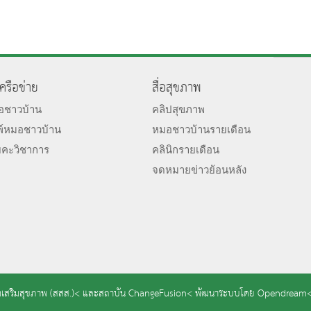
เครือข่าย
สื่อสุขภาพ
มอชาวบ้าน
คลิปสุขภาพ
พ์หมอชาวบ้าน
หมอชาวบ้านรายเดือน
ยคะวิชาการ
คลินิกรายเดือน
จดหมายข่าวย้อนหลัง
เสริมสุขภาพ (สสส.)<
และ
สถาบัน ChangeFusion<
พัฒนาระบบโดย
Opendream