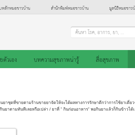
็บหลักหมอชาวบ้าน
สำนักพิมพ์หมอชาวบ้าน
มูลนิธิหมอชาวบ
ค้นหา โรค, อาการ, ยา, ...
ยตัวเอง
บทความสุขภาพน่ารู้
สื่อสุขภาพ
นยาชุดที่ขายตามร้านขายยาจัดให้จะได้ผลทางการรักษาดีกว่าการใช้ยาเดี่ยวๆหร
นยาตามทันทีเลยหรือเปล่า / ยาที่ ” กินก่อนอาหาร” พอกินยาแล้วก็กินข้าวได้เ