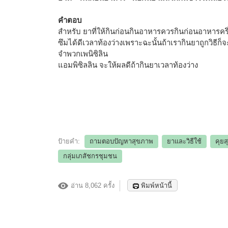
คำตอบ
สำหรับ ยาที่ให้กินก่อนกินอาหารควรกินก่อนอาหารครึ่ง
ซึมได้ดีเวลาท้องว่างเพราะฉะนั้นถ้าเรากินยาถูกวิธีก็
จำพวกเพนิซิลิน
แอมพิซิลลิน จะให้ผลดีถ้ากินยาเวลาท้องว่าง
ป้ายคำ:
ถามตอบปัญหาสุขภาพ
ยาและวิธีใช้
คุย
กลุ่มเภสัชกรชุมชน
อ่าน 8,062 ครั้ง
พิมพ์หน้านี้