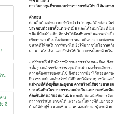
⇒คำถามที่ 1
การกินยาชุดที่ขายตามร้านขายยาจัดให้จะได้ผลทางกา
น
คำตอบ
ก่อนอื่นต้องทำความเข้าใจคำว่า “
ยาชุด
“เสียก่อน ในท
ประกอบด้วยยาตั้งแต่ 3-7 เม็ด
และได้รับมาโดยที่ไม
ชนิดนี้มีแต่ข้อเสีย คือ ทำให้ต้องกินยาเกินความจำ
เคียงของยาที่เราไม่ต้องการ ขนาดกินของยาแต่ละขน
ขนาดที่ให้ผลในการรักษาได้ ยิ่งให้มากชนิดโอกาสเกิ
น
มากตามไปด้วย และยังทำให้เกิดอาการดื้อยาด้วยในกรณ
แต่ถ้ายาที่ได้รับมีการซักถามอาการโดยละเอียด ถึง
รนั้นๆ ไม่น่าจะเรียกว่ายาชุด
ถึงแม้บางครั้งจะมีการจ
ความต้องการของคนไข้ ซึ่งต้องการมียาไว้ครอบครอ
้าน
กิน เพราะมักจะอ้างว่าทำให้กินยาได้ครบทุกชนิดแล
แต่ทางที่ดีทั้งผู้ซื้อและผู้ขาย ควรสร้างนิสัยจ่ายย
บางชนิดกินในระยะยาวนานต่างกัน และบางชนิดเพียง
ต้องกินติดต่อกันจนยาหมด
และอีกข้อหนึ่งคือการจัด
าชน
กล่าวกาว่าเป็นยาชุดได้ เพราะฉะนั้นทางที่ดีแยกซองเสี
ีย อี
ต้องให้กับผู้ซื้อ และเพื่อความปลอดภัยของผู้ขายด้วย