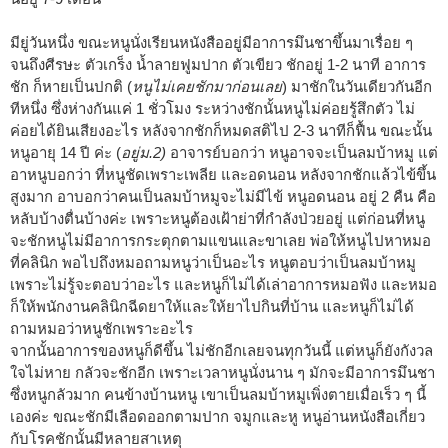
มียู่วันหนึ่ง ขณะหนูนั่งเรียนหนังสืออยู่มีอาการมึนชาขึ้นมาเรื่อย ๆ
จนถึงศีรษะ ตัวเกร็ง น้ำลายฟูมปาก ตัวเขียว ชักอยู่ 1-2 นาที อาการ
ชัก ก็หายเป็นปกติ (
หนูไม่เคยชักมาก่อนเลย
) มาชักในวันเดียวกันอีก
ทีหนึ่ง ซึ่งห่างกันแค่ 1 ชั่วโมง ระหว่างชักนั้นหนูไม่ค่อยรู้สึกตัว ไม่
ค่อยได้ยินเสียงอะไร หลังจากชักก็หมดสติไป 2-3 นาทีก็ฟื้น ขณะนั้น
หนูอายุ 14 ปี ค่ะ (
อยู่ม.2)
อาจารย์บอกว่า หนูอาจจะเป็นลมบ้าหมู แต่
อาหนูบอกว่า ที่หนูชัดเพราะเพลีย และอดนอน หลังจากชักแล้วไข้ขึ้น
สูงมาก อาบอกว่าคนเป็นลมบ้าหมูจะไม่มีไข้ หนูอดนอน อยู่ 2 คืน คือ
หลับบ้างตื่นบ้างค่ะ เพราะหนูต้องเฝ้าย่าที่กำลังป่วยอยู่ แต่ก่อนที่หนู
จะชักหนูไม่มีอาการกระตุกตามแขนและขาเลย พ่อให้หนูไปหาหมอ
ที่คลินิก พอไปถึงหมอถามหนูว่าเป็นอะไร หนูตอบว่าเป็นลมบ้าหมู
เพราะไม่รู้จะตอบว่าอะไร และหนูก็ไม่ได้เล่าอาการหมอฟัง และหมอ
ก็ให้พนักงานคลินิกฉีดยาให้และให้ยาไปกินที่บ้าน และหนูก็ไม่ได้
ถามหมอว่าหนูชักเพราะอะไร
จากนั้นอาการของหนูก็ดีขึ้น ไม่ชักอีกเลยจนทุกวันนี้ แต่หนูก็ยังกังวล
ใจไม่หาย กลัวจะชักอีก เพราะเวลาหนูนั่งนาน ๆ มักจะมีอาการมึนชา
ซึ่งหนูกลัวมาก คนข้างบ้านหนู เขาเป็นลมบ้าหมูเพิ่งตายเมื่อเร็ว ๆ นี้
เองค่ะ ขณะชักมีเลือดออกตามปาก จมูกและหู หนูอ่านหนังสือเกี่ยว
กับโรคชักนั้นมีหลายสาเหตุ