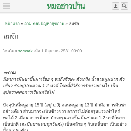
หน้าแรก
»
ถาม-ตอบปัญหาสุขภาพ
» ลมชัก
ลมชัก
โพสโดย
somsak
เมื่อ 1 มิถุนายน 2531 00:00
⇒ถาม
มีอาการมึนชาขึ้นมาเรื่อย ๆ จนถึงศีรษะ ตัวเกร็ง น้ำลายฟูมปาก ตัว
เขียว ชักอยู่ประมาณ 1-2 นาที โรคนี้มีวิธีการรักษาอย่างไร เป็น
อุปสรรคต่อการเรียนหรือไม่
ปัจจุบันนี้หนูอายุ 15 ปี (
อยู่ ม.3
) ตอนหนูอายุ 13 ปี มักมีอาการมึนชา
อย่างเดียว ส่วนมากจะเป็นข้างขวา อาการไม่ค่อยรุนแรงเท่าไหร่
พอได้ 2 เดือน อากรมึนชามักจะรุนแรงขึ้น มึนชาแค่ 1-2 นาทีก็หาย
เป็นปกติ (
จะมึนชาแทบทุกวันค่ะ)
เป็นคล้าย ๆ กับเหน็บชา เป็นอย่าง
นี้อยู่ 7-9 เดือน