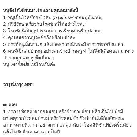
หนูจึงได้เขียนมาเรียนถามคุณหมอดังนี้
1. หนูเป็นโรคชักอะไรคะ (
กรุณาบอกสาเหตุด้วยค่ะ)
2. มีวิธีรักษาเกี่ยวกับโรคชักนี้ได้อย่างไรคะ
3. โรคชักนี้เป็นอุปสรรคต่อการเรียนต่อหรือเปล่าคะ
4. คุณหมอว่าหนูจะชักอีกหรือเปล่าคะ
5. การที่หนูนั่งนาน ๆ แล้วเกิดอาการมึนจะมีอาการชักหรือเปล่า
6. คนที่เป็นลมบ้าหมู อย่างคนข้างบ้านหนู ทำไมจึงมีเลือดออกมาทาง
ปาก จมูก และหู ซึ่งเพื่อน ๆ
หนู เขาก็สงสัยเหมือนกันค่ะ
วารุณี/กรุงเทพฯ
⇒ ตอบ
1. อาการชักหลังจากอดนอน หรือร่างกายอ่อนเพลียเกินไป มักมี
สาเหตุจากโรคลมบ้าหมู หรือโรคลมชัก ซึ่งเข้ากันได้กับลักษณะ
อาการตามที่เล่ามาอย่างมาก แต่คุณนับว่าโชคดีที่ชักเพียงครั้งเดียว
แล้วไม่ชักอีกเลยมานานเป็นปี