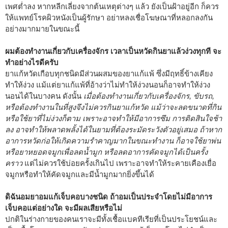
เพศต่ำลง หากหลีกเลี่ยงจากต้นเหตุต่างๆ แล้ว ยังเป็นฝ้าอยู่อีก ก็ควร
ให้แพทย์โรคผิวหนังเป็นผู้รักษา อย่าหลงเชื่อโฆษณาที่หลอกลงกัน
อย่างมากมายในขณะนี้
ผมต้องทำงานเกี่ยวกับเครื่องจักร เวลาเป็นหวัดกินยาแล้วง่วงทุกที จะ
ทำอย่างไรดีครับ
ยาแก้หวัดเกือบทุกชนิดมีส่วนผสมของยาแก้แพ้ ซึ่งมีฤทธิ์ข้างเคียง
ทำให้ง่วง แม้แต่ยาแก้แพ้ที่อ้างว่าไม่ทำให้ง่วงนอนก็อาจทำให้ง่วง
นอนได้ในบางคน ดังนั้น
เมื่อต้องทำงานเกี่ยวกับเครื่องจักร, ขับรถ,
หรือต้องทำงานในที่สูงจึงไม่ควรกินยาแก้หวัด แม้ว่าจะลดขนาดที่กิน
หรือใช้ยาที่ไม่ง่วงก็ตาม เพราะอาจทำให้มีอาการซึม การติดสินใจช้า
ลง อาจทำให้พลาดพลั้งได้ในยามที่ต้องระมัดระวังตัวอยู่เสมอ ถ้าหาก
อาการหวัดก่อให้เกิดความรำคาญมากในขณะทำงาน ก็อาจใช้ยาพ่น
หรือยาหยอดจมูกเพื่อลดน้ำมูก หรือลดอาการคัดจมูกได้เป็นครั้ง
คราว
แต่ไม่ควรใช้บ่อยครั้งเกินไป เพราะอาจทำให้ระคายเคืองเยื่อ
จมูกหรือทำให้คัดจมูกและมีน้ำมูกมากยิ่งขึ้นได้
ดิฉันอมยาอมแก้เจ็บคอบางชนิด ถ้าอมเป็นประจำโดยไม่มีอาการ
เจ็บคอแต่อย่างใด จะมีผลเสียหรือไม่
ปกติในร่างกายของคนเราจะมีทั้งเชื้อแบคทีเรียที่เป็นประโยชน์และ