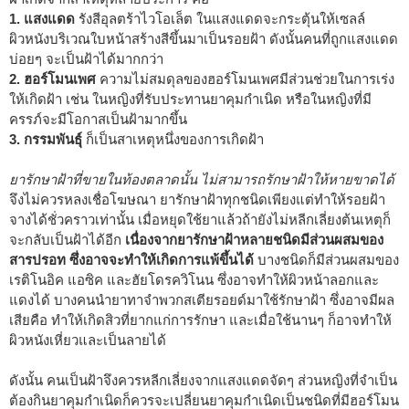
1. แสงแดด
รังสีอุลตร้าไวโอเล็ต ในแสงแดดจะกระตุ้นให้เซลล์
ผิวหนังบริเวณใบหน้าสร้างสีขึ้นมาเป็นรอยฝ้า ดังนั้นคนที่ถูกแสงแดด
บ่อยๆ จะเป็นฝ้าได้มากกว่า
2. ฮอร์โมนเพศ
ความไม่สมดุลของฮอร์โมนเพศมีส่วนช่วยในการเร่ง
ให้เกิดฝ้า เช่น ในหญิงที่รับประทานยาคุมกำเนิด หรือในหญิงที่มี
ครรภ์จะมีโอกาสเป็นฝ้ามากขึ้น
3. กรรมพันธุ์
ก็เป็นสาเหตุหนึ่งของการเกิดฝ้า
ยารักษาฝ้าที่ขายในท้องตลาดนั้น ไม่สามารถรักษาฝ้าให้หายขาดได้
จึงไม่ควรหลงเชื่อโฆษณา ยารักษาฝ้าทุกชนิดเพียงแต่ทำให้รอยฝ้า
จางได้ชั่วคราวเท่านั้น เมื่อหยุดใช้ยาแล้วถ้ายังไม่หลีกเลี่ยงต้นเหตุก็
จะกลับเป็นฝ้าได้อีก
เนื่องจากยารักษาฝ้าหลายชนิดมีส่วนผสมของ
สารปรอท ซึ่งอาจจะทำให้เกิดการแพ้ขึ้นได้
บางชนิดก็มีส่วนผสมของ
เรติโนอิค แอซิค และฮัยโดรควิโนน ซึ่งอาจทำให้ผิวหน้าลอกและ
แดงได้ บางคนนำยาทาจำพวกสเตียรอยด์มาใช้รักษาฝ้า ซึ่งอาจมีผล
เสียคือ ทำให้เกิดสิวที่ยากแก่การรักษา และเมื่อใช้นานๆ ก็อาจทำให้
ผิวหนังเหี่ยวและเป็นลายได้
ดังนั้น คนเป็นฝ้าจึงควรหลีกเลี่ยงจากแสงแดดจัดๆ ส่วนหญิงที่จำเป็น
ต้องกินยาคุมกำเนิดก็ควรจะเปลี่ยนยาคุมกำเนิดเป็นชนิดที่มีฮอร์โมน