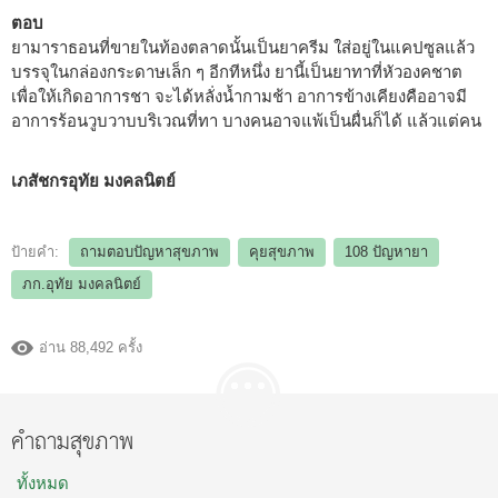
ตอบ
ยามาราธอนที่ขายในท้องตลาดนั้นเป็นยาครีม ใส่อยู่ในแคปซูลแล้ว
บรรจุในกล่องกระดาษเล็ก ๆ อีกทีหนึ่ง ยานี้เป็นยาทาที่หัวองคชาต
เพื่อให้เกิดอาการชา จะได้หลั่งน้ำกามช้า อาการข้างเคียงคืออาจมี
อาการร้อนวูบวาบบริเวณที่ทา บางคนอาจแพ้เป็นผื่นก็ได้ แล้วแต่คน
เภสัชกรอุทัย มงคลนิตย์
ป้ายคำ:
ถามตอบปัญหาสุขภาพ
คุยสุขภาพ
108 ปัญหายา
ภก.อุทัย มงคลนิตย์
อ่าน 88,492 ครั้ง
คำถามสุขภาพ
ทั้งหมด