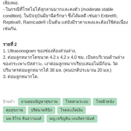
เพียงพอ.
- ในกรณีที่โรคไม่ได้ลุกลามมากและคงตัว (moderate stable
condition). ในปัจจุบันมียาฉีดรักษา ซึ่งได้ผลดี เช่นยา Enbrel
®
,
Reptiva
®
, Ramicade
®
เป็นต้น แต่ยังมีราคาแพงและต้องใช้ต่อเนื่อง
เช่นกัน.
รายที่ 2
1. Ultrasonogram ของช่องท้องส่วนล่าง.
2. ต่อมลูกหมากโตขนาด 4.2 x 4.2 x 4.0 ซม. เบียดบริเวณด้านล่าง
ของกระเพาะปัสสาวะ. เงาต่อมลูกหมากเรียบเสมอไม่มีก้อน. วัด
ปริมาตรต่อมลูกหมากได้ 38 มล. (คนปกติประมาณ 20 มล.)
3. ต่อมลูกหมากโต.
ป้ายคำ:
ถามตอบปัญหาสุขภาพ
โรคตามระบบ
โรคผิวหนัง
คุยสุขภาพ
ปริศนาคลินิก
โรคสะเก็ดเงิน
นพ.จิโรจ สินธวานนท์
พญ.เจริญพิน เจนจิตรานันท์