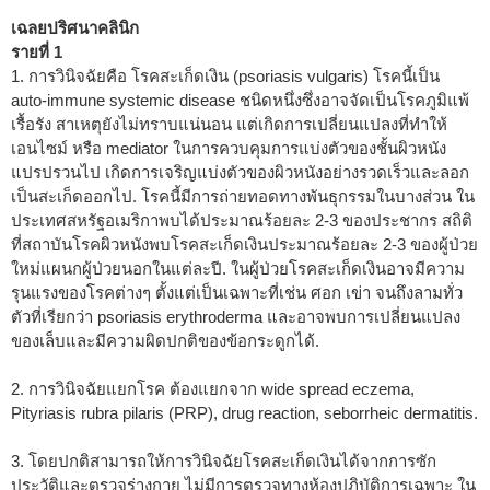
เฉลยปริศนาคลินิก
รายที่ 1
1. การวินิจฉัยคือ โรคสะเก็ดเงิน (psoriasis vulgaris) โรคนี้เป็น
auto-immune systemic disease ชนิดหนึ่งซึ่งอาจจัดเป็นโรคภูมิแพ้
เรื้อรัง สาเหตุยังไม่ทราบแน่นอน แต่เกิดการเปลี่ยนแปลงที่ทำให้
เอนไซม์ หรือ mediator ในการควบคุมการแบ่งตัวของชั้นผิวหนัง
แปรปรวนไป เกิดการเจริญแบ่งตัวของผิวหนังอย่างรวดเร็วและลอก
เป็นสะเก็ดออกไป. โรคนี้มีการถ่ายทอดทางพันธุกรรมในบางส่วน ใน
ประเทศสหรัฐอเมริกาพบได้ประมาณร้อยละ 2-3 ของประชากร สถิติ
ที่สถาบันโรคผิวหนังพบโรคสะเก็ดเงินประมาณร้อยละ 2-3 ของผู้ป่วย
ใหม่แผนกผู้ป่วยนอกในแต่ละปี. ในผู้ป่วยโรคสะเก็ดเงินอาจมีความ
รุนแรงของโรคต่างๆ ตั้งแต่เป็นเฉพาะที่เช่น ศอก เข่า จนถึงลามทั่ว
ตัวที่เรียกว่า psoriasis erythroderma และอาจพบการเปลี่ยนแปลง
ของเล็บและมีความผิดปกติของข้อกระดูกได้.
2. การวินิจฉัยแยกโรค ต้องแยกจาก wide spread eczema,
Pityriasis rubra pilaris (PRP), drug reaction, seborrheic dermatitis.
3. โดยปกติสามารถให้การวินิจฉัยโรคสะเก็ดเงินได้จากการซัก
ประวัติและตรวจร่างกาย ไม่มีการตรวจทางห้องปฏิบัติการเฉพาะ ใน