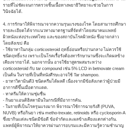
รายที่ไม่ชัดเจนการตรวจชิ้นเนื้อทางพยาธิวิทยาจะช่วยในการ
วินิจฉัยได้.
4. การรักษาให้พิจารณาจากความรุนแรงของโรค โดยสามารถศึกษา
รายละเอียดได้จากแนวทางมาตรฐานที่จัดทำโดยสมาคมแพทย์
ผิวหนังแห่งประเทศไทย และของสถาบันโรคผิวหนัง ซึ่งอาจกล่าว
โดยสังเขป คือ
- ใช้ยาทาในกลุ่ม corticosteroid ฤทธิ์อ่อนหรือปานกลาง ไม่ควรใช้
ชนิดฤทธิ์แรง เพราะเป็นโรคเรื้อรังต้องทารักษานานซึ่งจะเกิดผลข้าง
เคียงจากยาได้. นอกจากนั้น อาจใช้ยาสูตรผสมระหว่าง
corticosteroid กับ tar compound เช่น 5% LCD in betnovate cream
เป็นต้น ในรายที่เป็นที่หนังศีรษะอาจใช้ Tar shampoo.
- ยาทาวิตามินดี3 ชนิดครีมได้ผลดี เนื่องจากมีข้อสังเกตว่าผู้ป่วยมี
อาการดีขึ้นเมื่อตากแดด.
- ทาครีมให้ความชุ่มชื่น
- กินยาแอนติฮิสตามีนในกรณีที่มีอาการคัน.
- ในรายที่เป็นโรครุนแรงมาก พิจารณาใช้การฉายรังสี (PUVA,
NUVB) หรือกินยา เช่น metho-trexate, retinoids หรือ cyclosporin-A
ซึ่งยากินแต่ละชนิดมีข้อดี ข้อจำกัดและผลข้างเคียงแตกต่างกัน.
แพทย์ผู้พิจารณาให้ยาควรผ่านการอบรมและมีความรู้ความชำนาญ