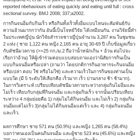
reported nbehaviours of eating quickly and eating until full : cross
sectional survey. BMJ 2008; 337;a2002.
การกินจนอิ่มกับกินเร็ว หรือกินทั้งเร็วทั้งอิ่มแบบไหนจะสัมพันธ์กับ
ความอ้วนมากกว่ากัน อันนี้เป็นโจทย์วิจัย ได้เหมือนกัน. งานวิจัยนี้ทำ
ในประเทศญี่ปุ่น นักวิจัยสำรวจชาวญี่ปุ่นจำนวน 3,287 คน ในชุมชน
2 แห่ง ( ชาย 1,122 คน หญิง 2,165 คน อายุ 30-69 ปี เก็บข้อมูลเกี่ยว
กับดัชนีมวลกาย (>=25 กก./ม.
2
ถือว่าน้ำหนักเกิน + อ้วน ต่อไปจะ
เรียกว่าอ้วน) ให้ผู้เข้าร่วมตอบแบบสอบถามเองว่านิสัยการกินเป็น
แบบกินจนอิ่มหรือเปล่า (ถามว่า โดยปกติการกินอาหารจะกินจนอิ่ม
หรือเปล่า ตอบ ใช่ หรือไม่ใช่) และความเร็วในการกินของท่านเป็น
แบบใด (มี 5 ระดับให้เลือกคือ เร็วมาก เร็ว ปานกลาง ช้า ช้ามาก).
ในการวิเคราะห์ เปรียบเทียบดัชนีมวลกายระหว่างกลุ่มกินไม่อิ่มและ
ไม่เร็ว เทียบกับกลุ่มที่กินจนอิ่ม และกลุ่มกินเร็ว จากนั้นเปรียบเทียบ
ระหว่าง 4 กลุ่มย่อยคือ 1) กลุ่มไม่ได้กินจนอิ่ม และไม่เร็ว 2) กลุ่มกิน
จนอิ่มแต่ไม่เร็ว 3)กลุ่มไม่ได้กินจนอิ่มแต่เร็ว และ 4) กลุ่มกินจนอิ่ม
และเร็ว.
ผลการศึกษา ชาย 571 คน (50.9%) และหญิง 1,265 คน (58.4%)
บอกว่าตนเองเป็นคนกินจนอิ่ม และผู้ชาย 523 คน (45.6%) และหญิง