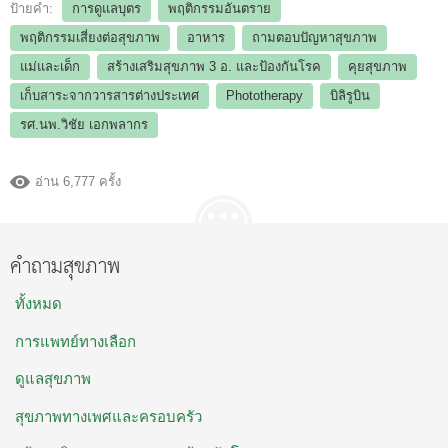
ป้ายคำ:
การดูแลบุตร
พฤติกรรมอันตราย
พฤติกรรมเสี่ยงต่อสุขภาพ
อาหาร
ถามตอบปัญหาสุขภาพ
แม่และเด็ก
สร้างเสริมสุขภาพ 3 อ.​ และป้องกันโรค
คุยสุขภาพ
เก็บสาระจากวารสารต่างประเทศ
Phototherapy
บิลิรูบิน
รศ.นพ.วิชัย เอกพลากร
อ่าน 6,777 ครั้ง
คำถามสุขภาพ
ทั้งหมด
การแพทย์ทางเลือก
ดูแลสุขภาพ
สุขภาพทางเพศและครอบครัว