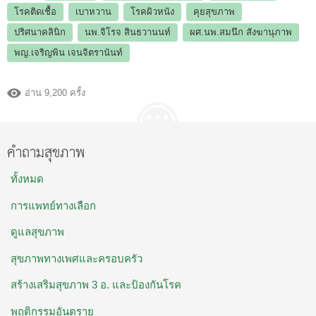
โรคติดเชื้อ
เบาหวาน
โรคผิวหนัง
คุยสุขภาพ
ปริศนาคลินิก
นพ.จิโรจ สินธวานนท์
ผศ.นพ.สมนึก สังฆานุภาพ
พญ.เจริญพิน เจนจิตรานันท์
อ่าน 9,200 ครั้ง
คำถามสุขภาพ
ทั้งหมด
การแพทย์ทางเลือก
ดูแลสุขภาพ
สุขภาพทางเพศและครอบครัว
สร้างเสริมสุขภาพ 3 อ. และป้องกันโรค
พฤติกรรมอันตราย