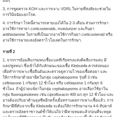
อื่นๆ.
3. การขูดตรวจ KOH และการเจาะ VDRL ในรายที่สงสัยจะช่วยใน
การวินิจฉัยแยกโรค.
4. การรักษา โรคนี้สามารถหายเองได้ใน 2-3 เดือน ส่วนการรักษา
อาจใช้การทายา corticosteroids, moisturizer และกินยา
antihistamine ในรายที่เป็นมากอาจใช้การกินยา corticosteroid หรือ
อาจใช้การฉายแสงอัลตราไวโอเลตในการรักษา.
รายที่ 2
1. จากการย้อมสีแกรมพบเชื้อแบคทีเรียทรงแท่งติดสีแกรมลบ มี
แคปซูลหนา ซึ่งเข้าได้กับลักษณะของเชื้อ
Klebsiella
ควรส่งหนอง
เพื่อทำการเพาะเชื้อยืนยันและตรวจดูความไวของเชื้อต่อยา และ
ให้การรักษาด้วยยาฉีดในกลุ่ม cephalosporins รุ่นที่ 3 เช่น
ceftriaxone 1 กรัมทุก 12 ชั่วโมง หรือ cefotaxime 1 กรัมทุก 8
ชั่วโมง. ถ้าผู้ป่วยแพ้ยาในกลุ่ม cephalosporins อาจเลือกใช้ยาใน
กลุ่ม fluoroquinolones เช่น ciprofloxacin 400 มก.ทุก 12 ชั่วโมง และ
อาจต้องปรับยาต้านจุลชีพอีกครั้งเมื่อทราบผลการเพาะเชื้อแล้ว. การ
รักษาฝีที่ตับจากเชื้อ
Klebsiella
จะต้องให้การรักษานาน 4-6 สัปดาห์
และตรวจอัลตราซาวนด์ซ้ำให้แน่ใจว่าฝีหายหมดแล้วก่อนที่จะหยุด