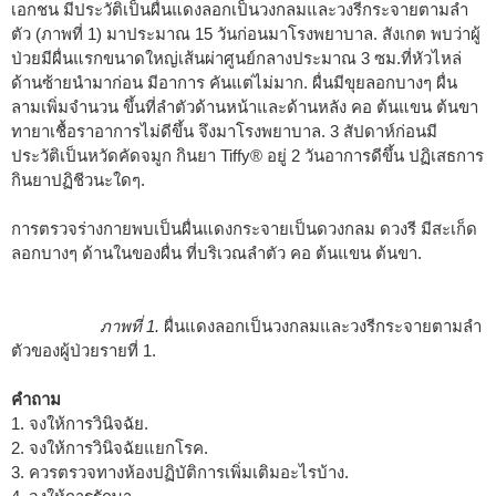
เอกชน มีประวัติเป็นผื่นแดงลอกเป็นวงกลมและวงรีกระจายตามลำ
ตัว (ภาพที่ 1) มาประมาณ 15 วันก่อนมาโรงพยาบาล. สังเกต พบว่าผู้
ป่วยมีผื่นแรกขนาดใหญ่เส้นผ่าศูนย์กลางประมาณ 3 ซม.ที่หัวไหล่
ด้านซ้ายนำมาก่อน มีอาการ คันแต่ไม่มาก. ผื่นมีขุยลอกบางๆ ผื่น
ลามเพิ่มจำนวน ขึ้นที่ลำตัวด้านหน้าและด้านหลัง คอ ต้นแขน ต้นขา
ทายาเชื้อราอาการไม่ดีขึ้น จึงมาโรงพยาบาล. 3 สัปดาห์ก่อนมี
ประวัติเป็นหวัดคัดจมูก กินยา Tiffy
®
อยู่ 2 วันอาการดีขึ้น ปฏิเสธการ
กินยาปฏิชีวนะใดๆ.
การตรวจร่างกายพบเป็นผื่นแดงกระจายเป็นดวงกลม ดวงรี มีสะเก็ด
ลอกบางๆ ด้านในของผื่น ที่บริเวณลำตัว คอ ต้นแขน ต้นขา.
ภาพที่ 1.
ผื่นแดงลอกเป็นวงกลมและวงรีกระจายตามลำ
ตัวของผู้ป่วยรายที่ 1.
คำถาม
1. จงให้การวินิจฉัย.
2. จงให้การวินิจฉัยแยกโรค.
3. ควรตรวจทางห้องปฏิบัติการเพิ่มเติมอะไรบ้าง.