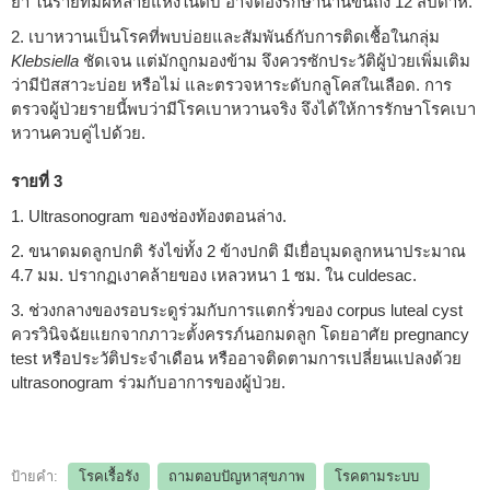
ยา ในรายที่มีฝีหลายแห่งในตับ อาจต้องรักษานานขึ้นถึง 12 สัปดาห์.
2. เบาหวานเป็นโรคที่พบบ่อยและสัมพันธ์กับการติดเชื้อในกลุ่ม
Klebsiella
ชัดเจน แต่มักถูกมองข้าม จึงควรซักประวัติผู้ป่วยเพิ่มเติม
ว่ามีปัสสาวะบ่อย หรือไม่ และตรวจหาระดับกลูโคสในเลือด. การ
ตรวจผู้ป่วยรายนี้พบว่ามีโรคเบาหวานจริง จึงได้ให้การรักษาโรคเบา
หวานควบคู่ไปด้วย.
รายที่ 3
1. Ultrasonogram ของช่องท้องตอนล่าง.
2. ขนาดมดลูกปกติ รังไข่ทั้ง 2 ข้างปกติ มีเยื่อบุมดลูกหนาประมาณ
4.7 มม. ปรากฏเงาคล้ายของ เหลวหนา 1 ซม. ใน culdesac.
3. ช่วงกลางของรอบระดูร่วมกับการแตกรั่วของ corpus luteal cyst
ควรวินิจฉัยแยกจากภาวะตั้งครรภ์นอกมดลูก โดยอาศัย pregnancy
test หรือประวัติประจำเดือน หรืออาจติดตามการเปลี่ยนแปลงด้วย
ultrasonogram ร่วมกับอาการของผู้ป่วย.
ป้ายคำ:
โรคเรื้อรัง
ถามตอบปัญหาสุขภาพ
โรคตามระบบ