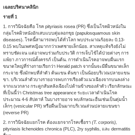
เฉลยปริศนาคลินิก
รายที่ 1
1. การวินิจฉัยคือ โรค pityriasis rosea (PR) ซึ่งเป็นโรคผิวหนังใน
กลุ่มโรคผิวหนังอักเสบแบบตุ่มลอกขุย (papulosquamous skin
diseases). โรคนี้สามารถพบได้ทั่วโลก พบประมาณร้อยละ 0.13-
0.15 พบในเพศหญิงมากกว่าเพศชายเล็กน้อย. สาเหตุแท้จริงยังไม่
ทราบชัดเจน แต่อาจพบร่วมกับประวัติ การเจ็บไข้ได้ป่วยต่างๆ การ
แพ้ยา ภาวการณ์ตั้งครรภ์ เป็นต้น. การดำเนินโรคอาจพบผื่นแรก
ขนาดใหญ่ที่ร่างกายเรียกว่า Herald patch จากนั้นจะมีผื่นขนาดเล็ก
กระจาย ซึ่งมักพบที่ลำตัว ต้นแขน ต้นขา เป็นน้อยบริเวณปลายแขน
ขา. บริเวณลำตัวบางรายอาจพบการเรียงตัวแนวเฉียงจากบนลงล่าง
จากแนวกลาง กระดูกสันหลังเฉียงไปด้านข้างของลำตัว เรียกลักษณะ
ที่เป็นนี้ว่า Christmas tree appearance ระยะเวลาดำเนินโรค
ประมาณ 4-6 สัปดาห์ ในบางรายอาจ พบลักษณะอื่นเช่นเป็นตุ่มน้ำ
เล็กๆ (vesicular PR) หรือผื่นเป็นมากบริเวณส่วนปลายแขนขา
(reverse PR)
2. การวินิจฉัยแยกโรค ต้องแยกจากโรคเชื้อรา
(T. corporis),
pityriasis lichenoides chronica (PLC), 2ry syphilis, และ dermatitis