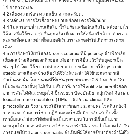
ปัจจัยกระตุ้น เช่นหลีกเลี่ยงอาหารที่เสี่ยงต่อการก่อภูมิแพ้ เช่น นม
ไข่ อาหารทะเล.
4.2 เลี่ยงความร้อน ความเย็น ความเครียด.
4.3 หลีกเลี่ยงการใส่เสื้อผ้าที่หยาบหรือคับ ควรใช้ผ้าฝ้าย.
4.4 ไม่ควรอาบน้ำนานเกินไป น้ำไม่ร้อนหรือเย็นเกินไป หลังอาบน้ำ
ให้ทาครีมให้ความชุ่มชื้นทุกครั้ง เลี่ยงการให้ครีมหรือน้ำยาทำความ
สะอาดที่ผสมสารฆ่าเชื้อแบคทีเรียเพราะอาจทำให้เกิดการระคาย
เคือง.
4.5 การรักษาให้ยาในกลุ่ม corticosteroid ที่มี potency ต่ำเพื่อหลีก
เลี่ยงผลข้างเคียงของสตีรอยด เมื่ออาการดีขึ้นแล้วให้หยุดยาเป็น
ช่วงๆ ได้ โดย ให้ทา moisturizer อย่างต่อเนื่อง การใช้ systemic
steroid อาจเกิดผลข้างเคียงได้จึงไม่แนะนำให้ใช้นอกจากกรณี
จำเป็นเท่านั้น โดยขนาดที่ใช้เช่น prednisolone 0.5-1 มก./กก./วัน
เป็นระยะเวลาสั้นๆ ไม่เกิน 1 สัปดาห์. การให้ antihistamine ช่วยลด
อาการคัน ได้ดีและหยุดได้เป็นระยะๆ ปัจจุบันมียากลุ่มใหม่ คือ กลุ่ม
topical immunomodulators (TIMs) ได้แก่ tacrolimus และ
pimecrolimus ซึ่งสามารถใช้ในการรักษาและควบคุมโรคดีแต่ยังมี
ราคาแพง ด้านการใช้ยาปฏิชีวนะจะใช้เมื่อมีการอักเสบติดเชื้อ
เท่านั้นและไม่ควรใช้ต่อเนื่องเป็นเวลานาน ในกรณีผื่นเป็นมาก
ควบคุมได้ยากอาจพิจารณาใช้การฉายรังสีอัลตรา- ไวโอเลตได้. ใน
การดูแลผู้ป่วย atopic dermatitis จำเป็นที่ผู้ให้การรักษาต้องคำนึงถึง