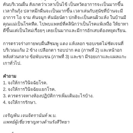
คันบริเวณผื่น สังเกตว่าเวลาเป็นไข้ เป็นหวัดอาการจะเป็นมากขึ้น
เวลากินกุ้ง ปลาหมึกผื่นจะเป็นมากขึ้น เวลาเล่นกับสุนัขที่บ้านจะมี
อาการ ไอ จาม คันจมูก คันนัยน์ตา ปกติจะเป็นคนผิวแห้ง ในบ้านมี
คุณแม่เป็นโรคหืด. ไปพบแพทย์ที่คลินิกว่าเป็นโรคแพ้เหงื่อ ให้ยาทา
ดีขึ้นแต่เป็นใหม่เรื่อยๆ เคยเป็นมากและมีการอักเสบต้องหยุดเรียน.
การตรวจร่างกายพบผื่นสีชมพู แดง แห้งลอก ขอบเขตไม่ชัดเจนที่
บริเวณแก้ม 2 ข้าง เปลือกตา รอบปาก คอ (ภาพที่ 2) และหน้าอก
หลังส่วนกลาง ข้อพับแขน (ภาพที่ 3) และขา มีรอยเกาและแผลแกะ
เกาทั่วไป.
คำถาม
1. จงให้การวินิจฉัยโรค.
2. จงให้การวินิจฉัยแยกโรค.
3. ควรตรวจทางห้องปฏิบัติการเพิ่มเติมอะไรบ้าง.
4. จงให้การรักษา.
เจริญพิน เจนจิตรานันท์ พ.บ.
แพทย์ผู้เชี่ยวชาญทางด้านรังสีวิทยา