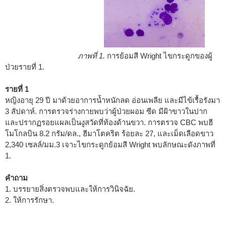
ภาพที่ 1.
การย้อมสี Wright ไขกระดูกของผู้
ป่วยรายที่ 1.
รายที่ 1
หญิงอายุ 29 ปี มาด้วยอาการน้ำหนักลด อ่อนเพลีย และมีไข้เรื้อรังมา
3 สัปดาห์. การตรวจร่างกายพบว่าผู้ป่วยผอม ซีด มีฝ้าขาวในปาก
และปรากฏรอยแผลเป็นงูสวัดที่ท้องด้านขวา. การตรวจ CBC พบฮี
โมโกลบิน 8.2 กรัม/ดล., ฮีมาโตคริต ร้อยละ 27, และเม็ดเลือดขาว
2,340 เซลล์/มม.
3
เจาะไขกระดูกย้อมสี Wright พบลักษณะดังภาพที่
1.
คำถาม
1. บรรยายสิ่งตรวจพบและให้การวินิจฉัย.
2. ให้การรักษา.