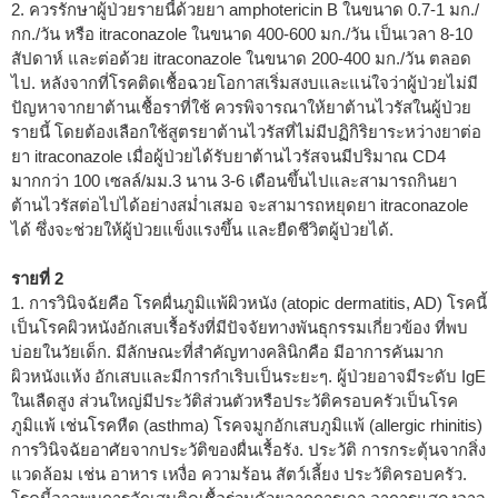
2. ควรรักษาผู้ป่วยรายนี้ด้วยยา amphotericin B ในขนาด 0.7-1 มก./
กก./วัน หรือ itraconazole ในขนาด 400-600 มก./วัน เป็นเวลา 8-10
สัปดาห์ และต่อด้วย itraconazole ในขนาด 200-400 มก./วัน ตลอด
ไป. หลังจากที่โรคติดเชื้อฉวยโอกาสเริ่มสงบและแน่ใจว่าผู้ป่วยไม่มี
ปัญหาจากยาต้านเชื้อราที่ใช้ ควรพิจารณาให้ยาต้านไวรัสในผู้ป่วย
รายนี้ โดยต้องเลือกใช้สูตรยาต้านไวรัสที่ไม่มีปฏิกิริยาระหว่างยาต่อ
ยา itraconazole เมื่อผู้ป่วยได้รับยาต้านไวรัสจนมีปริมาณ CD4
มากกว่า 100 เซลล์/มม.
3
นาน 3-6 เดือนขึ้นไปและสามารถกินยา
ต้านไวรัสต่อไปได้อย่างสม่ำเสมอ จะสามารถหยุดยา itraconazole
ได้ ซึ่งจะช่วยให้ผู้ป่วยแข็งแรงขึ้น และยืดชีวิตผู้ป่วยได้.
รายที่ 2
1. การวินิจฉัยคือ โรคผื่นภูมิแพ้ผิวหนัง (atopic dermatitis, AD) โรคนี้
เป็นโรคผิวหนังอักเสบเรื้อรังที่มีปัจจัยทางพันธุกรรมเกี่ยวข้อง ที่พบ
บ่อยในวัยเด็ก. มีลักษณะที่สำคัญทางคลินิกคือ มีอาการคันมาก
ผิวหนังแห้ง อักเสบและมีการกำเริบเป็นระยะๆ. ผู้ป่วยอาจมีระดับ IgE
ในเลืดสูง ส่วนใหญ่มีประวัติส่วนตัวหรือประวัติครอบครัวเป็นโรค
ภูมิแพ้ เช่นโรคหืด (asthma) โรคจมูกอักเสบภูมิแพ้ (allergic rhinitis)
การวินิจฉัยอาศัยจากประวัติของผื่นเรื้อรัง. ประวัติ การกระตุ้นจากสิ่ง
แวดล้อม เช่น อาหาร เหงื่อ ความร้อน สัตว์เลี้ยง ประวัติครอบครัว.