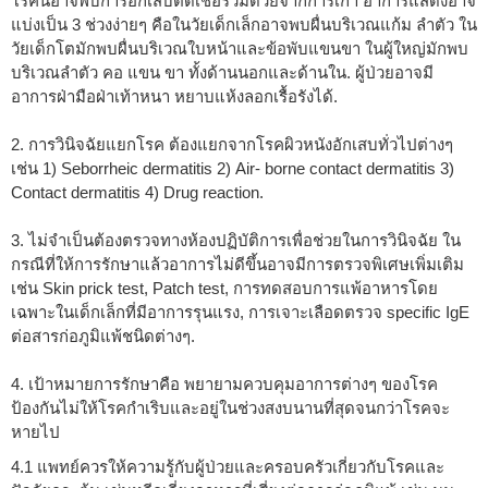
โรคนี้อาจพบการอักเสบติดเชื้อร่วมดัวยจากการเกา อาการแสดงอาจ
แบ่งเป็น 3 ช่วงง่ายๆ คือในวัยเด็กเล็กอาจพบผื่นบริเวณแก้ม ลำตัว ใน
วัยเด็กโตมักพบผื่นบริเวณใบหน้าและข้อพับแขนขา ในผู้ใหญ่มักพบ
บริเวณลำตัว คอ แขน ขา ทั้งด้านนอกและด้านใน. ผู้ป่วยอาจมี
อาการฝ่ามือฝ่าเท้าหนา หยาบแห้งลอกเรื้อรังได้.
2. การวินิจฉัยแยกโรค ต้องแยกจากโรคผิวหนังอักเสบทั่วไปต่างๆ
เช่น 1) Seborrheic dermatitis 2) Air- borne contact dermatitis 3)
Contact dermatitis 4) Drug reaction.
3. ไม่จำเป็นต้องตรวจทางห้องปฏิบัติการเพื่อช่วยในการวินิจฉัย ใน
กรณีที่ให้การรักษาแล้วอาการไม่ดีขึ้นอาจมีการตรวจพิเศษเพิ่มเติม
เช่น Skin prick test, Patch test, การทดสอบการแพ้อาหารโดย
เฉพาะในเด็กเล็กที่มีอาการรุนแรง, การเจาะเลือดตรวจ specific IgE
ต่อสารก่อภูมิแพ้ชนิดต่างๆ.
4. เป้าหมายการรักษาคือ พยายามควบคุมอาการต่างๆ ของโรค
ป้องกันไม่ให้โรคกำเริบและอยู่ในช่วงสงบนานที่สุดจนกว่าโรคจะ
หายไป
4.1 แพทย์ควรให้ความรู้กับผู้ป่วยและครอบครัวเกี่ยวกับโรคและ