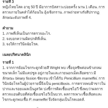
รายที่ 3
หญิงไทยโสด อายุ 50 ปี มีอาการปัสสาวะบ่อยครั้ง นาน 1 เดือน. การ
ตรวจภายในคลำได้ก้อนใน อุ้งเชิงกราน. ภาพถ่ายทางรังสีปรากฏ
ลักษณะดังภาพที่ 4.
คำถาม
1. ภาพที่เห็นเป็นการตรวจอะไร.
2. จงบอกความผิดปกติที่เห็น.
3. จงให้การวินิจฉัยโรค.
เฉลยปริศนาคลินิก
รายที่ 1
1. จากการย้อมไขกระดูกด้วยสี Wright พบ เชื้อจุลชีพค่อนข้างกลม
ขนาดเล็ก ไม่มีแคปซูล อยู่ภายในและภายนอกเม็ดเลือดขาว มี
ลักษณะ binary fission ชัดเจน เข้าได้กับ
Penicillium marneffei.
การ
วินิจฉัยโรคในผู้ป่วยรายนี้จึงเป็น penicilliosis. การตรวจพบฝ้าขาวใน
ปากและรอยแผลเป็นงูสวัด บ่งชี้การติดเชื้อเอชไอวี ซึ่งพบว่าผลการ
ตรวจแอนติบอดีต่อเชื้อเอชไอวีเป็นบวก. ผลการเพาะเชื้อเลือดและ
ไขกระดูกพบเชื้อ
P. marneffei
จึงจัดกลุ่มเป็นโรคเอดส์.