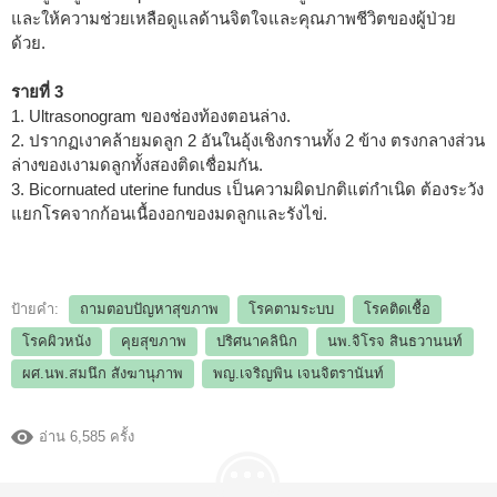
และให้ความช่วยเหลือดูแลด้านจิตใจและคุณภาพชีวิตของผู้ป่วย
ด้วย.
รายที่ 3
1. Ultrasonogram ของช่องท้องตอนล่าง.
2. ปรากฏเงาคล้ายมดลูก 2 อันในอุ้งเชิงกรานทั้ง 2 ข้าง ตรงกลางส่วน
ล่างของเงามดลูกทั้งสองติดเชื่อมกัน.
3. Bicornuated uterine fundus เป็นความผิดปกติแต่กำเนิด ต้องระวัง
แยกโรคจากก้อนเนื้องอกของมดลูกและรังไข่.
ป้ายคำ:
ถามตอบปัญหาสุขภาพ
โรคตามระบบ
โรคติดเชื้อ
โรคผิวหนัง
คุยสุขภาพ
ปริศนาคลินิก
นพ.จิโรจ สินธวานนท์
ผศ.นพ.สมนึก สังฆานุภาพ
พญ.เจริญพิน เจนจิตรานันท์
อ่าน 6,585 ครั้ง