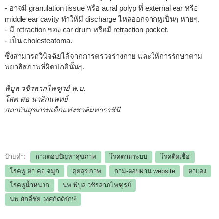
- อาจมี granulation tissue หรือ aural polyp ที่ external ear หรือ
middle ear cavity ทำให้มี discharge ไหลออกจากหูเป็นๆ หายๆ.
- มี retraction ของ ear drum หรือมี retraction pocket.
- เป็น cholesteatoma.
ซึ่งสามารถวินิจฉัยได้จากการตรวจร่างกาย และให้การรักษาตาม
พยาธิสภาพที่ผิดปกตินั้นๆ.
พิบูล วชิรลาภไพฑูรย์ พ.บ.
โสต ศอ นาสิกแพทย์
สถาบันสุขภาพเด็กแห่งชาติมหาราชินี
ป้ายคำ:
ถามตอบปัญหาสุขภาพ
โรคตามระบบ
โรคติดเชื้อ
โรคหู ตา คอ จมูก
คุยสุขภาพ
ถาม-ตอบผ่าน website
ตาแดง
โรคหูน้ำหนวก
นพ.พิบูล วชิรลาภไพฑูรย์
นพ.ศักดิ์ชัย วงศกิตติรักษ์