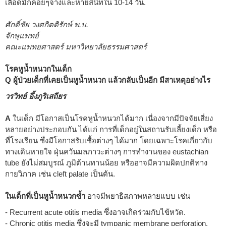
เลือดมักค่อยๆจางและหายสนิทใน 10-14 วัน.
ศักดิ์ชัย วงศกิตติรักษ์ พ.บ.
จักษุแพทย์
คณะแพทยศาสตร์ มหาวิทยาลัยธรรมศาสตร์
โรคหูน้ำหนวกในเด็ก
Q ผู้ป่วยเด็กที่เคยเป็นหูน้ำหนวก แล้วกลับเป็นอีก มีสาเหตุอย่างไร
วรวิทย์ อึ้งภูริเสถียร
A
ในเด็ก มีโอกาสเป็นโรคหูน้ำหนวกได้มาก เนื่องจากมีปัจจัยเสี่ยง
หลายอย่างประกอบกัน ได้แก่ การที่เด็กอยู่ในสถานรับเลี้ยงเด็ก หรือ
ที่โรงเรียน ซึ่งมีโอกาสรับเชื้อต่างๆ ได้มาก โดยเฉพาะโรคเกี่ยวกับ
ทางเดินหายใจ ฝุ่นควันมลภาวะต่างๆ การทำงานของ eustachian
tube ยังไม่สมบูรณ์ ภูมิต้านทานน้อย หรืออาจมีความผิดปกติทาง
กายวิภาค เช่น cleft palate เป็นต้น.
ในเด็กที่เป็นหูน้ำหนวกซ้ำ
อาจมีพยาธิสภาพหลายแบบ เช่น
- Recurrent acute otitis media ซึ่งอาจเกิดร่วมกับไข้หวัด.
- Chronic otitis media ซึ่งจะมี tympanic membrane perforation.