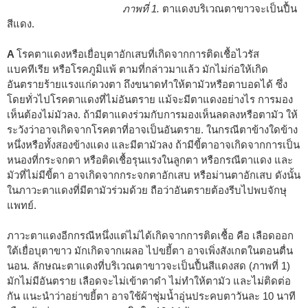
ภาพที่ 1.
ตาแดงบริเวณตาขาวจะเป็นปื้น
สีแดง.
A
โรคตาแดงหรือเยื่อบุตาอักเสบที่เกิดจากการติดเชื้อไวรัส
แบคทีเรีย หรือโรคภูมิแพ้ ตามที่กล่าวมาแล้ว มักไม่ก่อให้เกิด
อันตรายร้ายแรงแก่ดวงตา ถึงขนาดทำให้ตามัวหรือตาบอดได้ ซึ่ง
โดยทั่วไปโรคตาแดงที่ไม่อันตราย แม้จะมีตาแดงอย่างไร การมอง
เห็นต้องไม่มัวลง. ถ้ามีตาแดงร่วมกับการมองเห็นลดลงหรือตามัว ให้
ระวังว่าอาจเกิดจากโรคตาที่อาจเป็นอันตราย. ในกรณีตาข้างใดข้าง
หนึ่งหรือทั้งสองข้างแดง และมีตามัวลง ถ้ามีขี้ตาอาจเกิดจากการเป็น
หนองที่กระจกตา หรือติดเชื้อรุนแรงในลูกตา หรือกรณีตาแดง และ
มัวที่ไม่มีขี้ตา อาจเกิดจากกระจกตาอักเสบ หรือม่านตาอักเสบ ดังนั้น
ในภาวะตาแดงที่มีตามัวร่วมด้วย ถือว่าอันตรายต้องรีบไปพบจักษุ
แพทย์.
ภาวะตาแดงอีกกรณีหนึ่งแต่ไม่ได้เกิดจากการติดเชื้อ คือ เลือดออก
ใต้เยื่อบุตาขาว มักเกิดจากเผลอ ไปขยี้ตา อาจเพิ่งสังเกตในตอนตื่น
นอน. ลักษณะตาแดงที่บริเวณตาขาวจะเป็นปื้นสีแดงสด (ภาพที่ 1)
มักไม่มีอันตราย เลือดจะไม่เข้าตาดำ ไม่ทำให้ตามัว และไม่ติดต่อ
กัน แนะนำว่าอย่าขยี้ตา อาจใช้ผ้าชุ่มน้ำอุ่นประคบตาวันละ 10 นาที