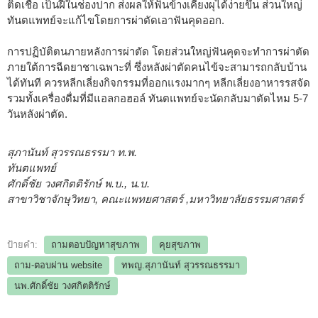
ติดเชื้อ เป็นฝีในช่องปาก ส่งผลให้ฟันข้างเคียงผุได้ง่ายขึ้น ส่วนใหญ่
ทันตแพทย์จะแก้ไขโดยการผ่าตัดเอาฟันคุดออก.
การปฏิบัติตนภายหลังการผ่าตัด โดยส่วนใหญ่ฟันคุดจะทำการผ่าตัด
ภายใต้การฉีดยาชาเฉพาะที่ ซึ่งหลังผ่าตัดคนไข้จะสามารถกลับบ้าน
ได้ทันที ควรหลีกเลี่ยงกิจกรรมที่ออกแรงมากๆ หลีกเลี่ยงอาหารรสจัด
รวมทั้งเครื่องดื่มที่มีแอลกอฮอล์ ทันตแพทย์จะนัดกลับมาตัดไหม 5-7
วันหลังผ่าตัด.
สุภานันท์ สุวรรณธรรมา ท.พ.
ทันตแพทย์
ศักดิ์ชัย วงศกิตติรักษ์ พ.บ., น.บ.
สาขาวิชาจักษุวิทยา, คณะแพทยศาสตร์ ,มหาวิทยาลัยธรรมศาสตร์
ป้ายคำ:
ถามตอบปัญหาสุขภาพ
คุยสุขภาพ
ถาม-ตอบผ่าน website
ทพญ.สุภานันท์ สุวรรณธรรมา
นพ.ศักดิ์ชัย วงศกิตติรักษ์