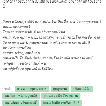
เงาดังกล่าวซึ่งปรากฏ เป็นสีดำขอบชัดและมีเงาขาวด้านหลังของถุง
น้ำ.
วิทยา หวังสมบูรณ์ศิริ พ.บ.,หน่วยโรคติดเชื้อ, ภาควิชาอายุรศาสตร์
คณะแพทยศาสตร์
โรงพยาบาลรามาธิบดี มหาวิทยาลัยมหิดล
สมนึก สังฆานุภาพ พ.บ.,รองศาสตราจารย์, หน่วยโรคติดเชื้อ, ภาค
วิชาอายุรศาสตร์, คณะแพทยศาสตร์โรงพยาบาลรามาธิบดี
มหาวิทยาลัยมหิดล
วลัยอร ปรัชญพฤทธิ์ พ.บ.
กลุ่มงานไบโอเอ็นจิเนียริ่ง สถาบันโรคผิวหนัง กรมการแพทย์
เจริญพิน เจนจิตรานันท์ พ.บ.
แพทย์ผู้เชี่ยวชาญทางด้านรังสีวิทยา
ป้ายคำ:
ถามตอบปัญหาสุขภาพ
คุยสุขภาพ
ปริศนาคลินิก
นพ.วิทยา หวังสมบูรณ์ศิริ
ผศ.นพ.สมนึก สังฆานุภาพ
พญ.วลัยอร ปรัชญพฤทธิ์
พญ.เจริญพิน เจนจิตรานันท์