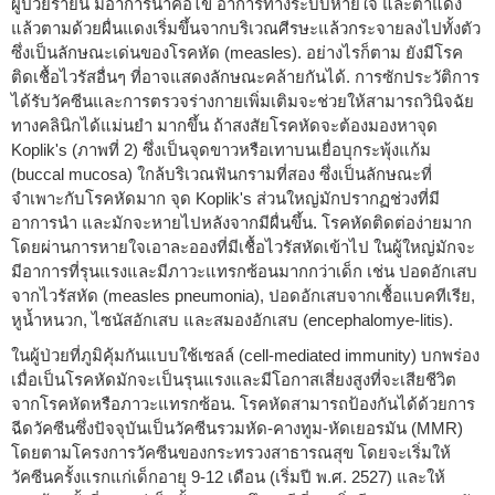
ผู้ป่วยรายนี้ มีอาการนำคือไข้ อาการทางระบบหายใจ และตาแดง
แล้วตามด้วยผื่นแดงเริ่มขึ้นจากบริเวณศีรษะแล้วกระจายลงไปทั้งตัว
ซึ่งเป็นลักษณะเด่นของโรคหัด (measles). อย่างไรก็ตาม ยังมีโรค
ติดเชื้อไวรัสอื่นๆ ที่อาจแสดงลักษณะคล้ายกันได้. การซักประวัติการ
ได้รับวัคซีนและการตรวจร่างกายเพิ่มเติมจะช่วยให้สามารถวินิจฉัย
ทางคลินิกได้แม่นยำ มากขึ้น ถ้าสงสัยโรคหัดจะต้องมองหาจุด
Koplik's (ภาพที่ 2) ซึ่งเป็นจุดขาวหรือเทาบนเยื่อบุกระพุ้งแก้ม
(buccal mucosa) ใกล้บริเวณฟันกรามที่สอง ซึ่งเป็นลักษณะที่
จำเพาะกับโรคหัดมาก จุด Koplik's ส่วนใหญ่มักปรากฏช่วงที่มี
อาการนำ และมักจะหายไปหลังจากมีผื่นขึ้น. โรคหัดติดต่อง่ายมาก
โดยผ่านการหายใจเอาละอองที่มีเชื้อไวรัสหัดเข้าไป ในผู้ใหญ่มักจะ
มีอาการที่รุนแรงและมีภาวะแทรกซ้อนมากกว่าเด็ก เช่น ปอดอักเสบ
จากไวรัสหัด (measles pneumonia), ปอดอักเสบจากเชื้อแบคทีเรีย,
หูน้ำหนวก, ไซนัสอักเสบ และสมองอักเสบ (encephalomye-litis).
ในผู้ป่วยที่ภูมิคุ้มกันแบบใช้เซลล์ (cell-mediated immunity) บกพร่อง
เมื่อเป็นโรคหัดมักจะเป็นรุนแรงและมีโอกาสเสี่ยงสูงที่จะเสียชีวิต
จากโรคหัดหรือภาวะแทรกซ้อน. โรคหัดสามารถป้องกันได้ด้วยการ
ฉีดวัคซีนซึ่งปัจจุบันเป็นวัคซีนรวมหัด-คางทูม-หัดเยอรมัน (MMR)
โดยตามโครงการวัคซีนของกระทรวงสาธารณสุข โดยจะเริ่มให้
วัคซีนครั้งแรกแก่เด็กอายุ 9-12 เดือน (เริ่มปี พ.ศ. 2527) และให้