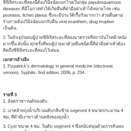
ซิฟิลิสระยะที่สองนี้ต้องวินิจฉัยแยกโรคในกลุ่ม papulosquamous
diseases ที่มีโอกาสทำให้เกิดผื่นที่ฝ่ามือฝ่าเท้าได้หลายโรค เช่น
psoriasis, lichen planus ซึ่งจะมีประวัติเรื้อรังมากกว่า ส่วนผื่นตาม
ร่างกายต้องวินิจฉัยแยกกับผื่น viral exanthem, drug eruption
เป็นต้น.
2. ในปัจจุบันพบผู้ป่วยซิฟิลิสระยะที่สองมาตรวจที่สถาบันโรคผิวหนัง
มากขึ้น ดังนั้น ทุกครั้งที่พบผู้ป่วยมาด้วยผื่นชนิดนี้ที่ฝ่ามือฝ่าเท้าต้อง
คิดถึงซิฟิลิสระยะที่สองไว้เสมอ.
เอกสารอ้างอิง
1. Fizpatrick's dermatology in general medicine (electronic
version). Syphilis. 6nd edition. 2006, p. 234.
รายที่ 3
1. อัลตราซาวนด์ของตับ.
2. เงาคล้ายถุงน้ำบริเวณตับกลีบซ้าย segment 4 ขนาดประมาณ 4
ซม. สีดำมีเงาขาวด้านหลังของถุงน้ำ.
3. Cyst ขนาด 4 ซม. ในตับ segment 4 ซึ่งสนับสนุนด้วยการค้นพบ