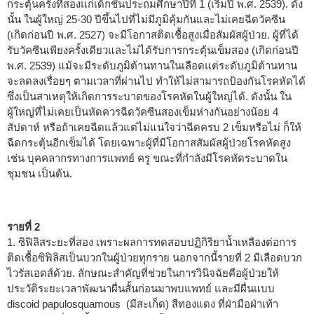
กระตุ้นครั้งที่สองแก่เด็กชั้นประถมศึกษาปีที่ 1 (เริ่มปี พ.ศ. 2539). ดัง
นั้น ในผู้ใหญ่ 25-30 ปีขึ้นไปที่ไม่มีภูมิคุ้มกันและไม่เคยฉีดวัคซีน
(เกิดก่อนปี พ.ศ. 2527) จะมีโอกาสติดเชื้อสูงเมื่อสัมผัสผู้ป่วย. ผู้ที่ได้
รับวัคซีนเพียงครั้งเดียวและไม่ได้รับการกระตุ้นเข็มสอง (เกิดก่อนปี
พ.ศ. 2539) แม้จะมีระดับภูมิต้านทานในเลือดแต่ระดับภูมิต้านทาน
จะลดลงเรื่อยๆ ตามเวลาที่ผ่านไป ทำให้ไม่สามารถป้องกันโรคหัดได้
ซึ่งเป็นสาเหตุให้เกิดการระบาดของโรคหัดในผู้ใหญ่ได้. ดังนั้น ใน
ผู้ใหญ่ที่ไม่เคยเป็นหัดควรฉีดวัคซีนสองเข็มห่างกันอย่างน้อย 4
สัปดาห์ หรือถ้าเคยฉีดแล้วแต่ไม่แน่ใจว่าฉีดครบ 2 เข็มหรือไม่ ก็ให้
ฉีดกระตุ้นอีกเข็มได้ โดยเฉพาะผู้ที่มีโอกาสสัมผัสผู้ป่วยโรคหัดสูง
เช่น บุคคลากรทางการแพทย์ ครู ขณะที่กำลังมีโรคหัดระบาดใน
ชุมชน เป็นต้น.
รายที่ 2
1. ซิฟิลิสระยะที่สอง เพราะผลการทดสอบปฏิกิริยาน้ำเหลืองต่อการ
ติดเชื้อซิฟิลิสเป็นบวกในผู้ป่วยทุกราย นอกจากนี้รายที่ 2 มีเลือดบวก
ไวรัสเอดส์ด้วย. ลักษณะสำคัญที่ช่วยในการวินิจฉัยคือผู้ป่วยให้
ประวัติระยะเวลาพัฒนาผื่นสั้นก่อนมาพบแพทย์ และมีผื่นแบบ
discoid papulosquamous (มีสะเก็ด) สีทองแดง ที่ฝ่ามือฝ่าเท้า