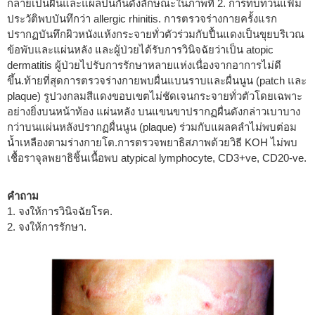
กลายเป็นผื่นและแผลปนกันดังลักษณะในภาพที่ 2. การทบทวนแฟ้ม
ประวัติพบบันทึกว่า allergic rhinitis. การตรวจร่างกายครั้งแรก
ปรากฏบันทึกผิวหนังแห้งกระจายทั่วตัวร่วมกับปื้นแดงเป็นขุยบริเวณ
ข้อพับและแผ่นหลัง และผู้ป่วยได้รับการวินิจฉัยว่าเป็น atopic
dermatitis ผู้ป่วยไปรับการรักษาหลายแห่งเนื่องจากอาการไม่ดี
ขึ้น.ท้ายที่สุดการตรวจร่างกายพบผื่นแบนราบและผื่นนูน (patch และ
plaque) รูปวงกลมสีแดงขอบเขตไม่ชัดเจนกระจายทั่วตัวโดยเฉพาะ
อย่างยิ่งบนหน้าท้อง แผ่นหลัง บนแขนขาปรากฏผื่นดังกล่าวเบาบาง
กว่าบนแผ่นหลังปรากฏผื่นนูน (plaque) ร่วมกับแผลคลำไม่พบต่อม
น้ำเหลืองตามร่างกายโต.การตรวจพยาธิสภาพด้วยวิธี KOH ไม่พบ
เชื้อราจุลพยาธิชิ้นเนื้อพบ atypical lymphocyte, CD3+ve, CD20-ve.
คำถาม
1. จงให้การวินิจฉัยโรค.
2. จงให้การรักษา.