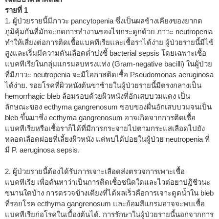
รายที่ 1
1. ผู้ป่วยรายนี้มีภาวะ pancytopenia ซึ่งเป็นผลข้างเคียงของยากด
ภูมิคุ้มกันที่มักจะกดการทำงานของไขกระดูกด้วย ภาวะ neutropenia
ทำให้เสี่ยงต่อการติดเชื้อแบคทีเรียและเชื้อราได้ง่าย ผู้ป่วยรายนี้มีไข้
สูงและเริ่มมีความดันเลือดต่ำบ่งชี้ bacterial sepsis โดยเฉพาะเชื้อ
แบคทีเรียในกลุ่มแกรมลบทรงแท่ง (Gram-negative bacilli) ในผู้ป่วย
ที่มีภาวะ neutropenia จะมีโอกาสติดเชื้อ Pseudomonas aeruginosa
ได้ง่าย. รอยโรคที่ผิวหนังต้นขาซ้ายในผู้ป่วยรายนี้มีตรงกลางเป็น
hemorrhagic bleb ล้อมรอบด้วยผิวหนังที่อักเสบบวมแดง เป็น
ลักษณะของ ecthyma gangrenosum ขอบของผื่นอักเสบบวมจนเป็น
bleb ขึ้นมาซึ่ง ecthyma gangrenosum อาจเกิดจากการติดเชื้อ
แบคทีเรียหรือเชื้อราก็ได้ที่มีการกระจายไปตามกระแสเลือดไปยัง
หลอดเลือดฝอยที่เลี้ยงผิวหนัง แต่พบได้บ่อยในผู้ป่วย neutropenia ที่
มี P. aeruginosa sepsis.
2. ผู้ป่วยรายนี้ต้องได้รับการเจาะเลือดส่งตรวจการเพาะเชื้อ
แบคทีเรีย เพื่อค้นหาว่าเป็นการติดเชื้อชนิดใดและไวต่อยาปฏิชีวนะ
ขนานใดบ้าง การตรวจข้างเตียงที่ได้ผลเร็วคือการเจาะดูดน้ำใน bleb
ที่รอยโรค ecthyma gangrenosum และย้อมสีแกรมอาจจะพบเชื้อ
แบคทีเรียก่อโรคในเบื้องต้นได้. การรักษาในผู้ป่วยรายนี้นอกจากการ