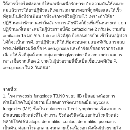
ให้สารน้ำคริสตัลลอยด์ให้พอเพียงเพื่อรักษาระดับความดันให้เหมาะ
สมแล้วการให้ยาปฏีชีวนะที่เหมาะสม ขนาดยาที่ถูกต้องและให้เร็ว
ที่สุดเป็นสิ่งที่จำเป็นมากที่จะรักษาชีวิตผู้ป่วยไว้ เพราะถ้าให้ยา
ปฏิชีวนะล่าช้านานเท่าใดอัตราการเสียชีวิตก็ยิ่งเพิ่มขึ้นหลายเท่า. ยา
ปฏิชีวนะที่เหมาะสมในผู้ป่วยรายนึ้คือ ceftazidime 2 กรัม iv. ร่วมกับ
amikacin 15 มก./กก. 1 dose เร็วที่สุด ยิ่งก่อนการย้ายเข้าในหอผู้ป่วย
ได้ก็จะเป็นการดี. ยาปฏิชีวนะที่ให้เพื่อครอบคลุมแบคทีเรียแกรมลบ
ทรงแท่งซึ่งรวมถึงเชื้อ P. aeruginosa และกำจัดเชื้อออกจากกระแส
เลือดให้เร็วที่สุดด้วยยากลุ่ม aminoglycoside คือ amikacin ผลการ
เพาะเชื้อจากเลือด 2 ขวดในผู้ป่วยรายนี้ขึ้นเป็นเชื้อแบคทีเรีย P.
aeruginosa ใน 3 วันต่อมา.
รายที่ 2
1. โรค mycosis fungoides T3,N0 ระยะ IIB เป็นอย่างน้อยการ
ดำเนินโรคในผู้ป่วยรายนี้แสดงการพัฒนาของผื่น mycosis
fungoides (MF) ซึ่งเป็น cutaneous T-cell lymphoma เริ่มจากการ
อักเสบของผิวหนังที่ไม่จำเพาะ ซึ่งต้องวินิจฉัยแยกกับโรคผิวหนัง
หลายโรคเช่น atopic dermatitis, contact dermatitis, psoriasis
เป็นต้น. ต่อมาโรคลุกลามจนกลายเป็นเนื้องอก ดังนั้นผู้ป่วยรายใด