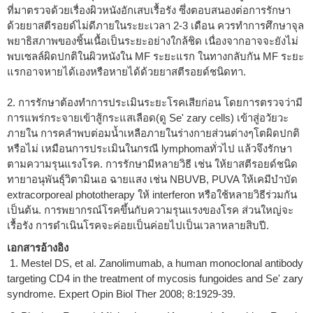
ที่มาตรวจด้วยเรื่องผิวหนังอักเสบเรื้อรัง ซึ่งตอบสนองต่อการรักษา
ด้วยยาสตีรอยด์ไม่ดีภายในระยะเวลา 2-3 เดือน ควรทำการศึกษาจุล
พยาธิสภาพของชิ้นเนื้อเป็นระยะอย่างใกล้ชิด เนื่องจากอาจจะยังไม่
พบเซลล์ผิดปกติในผิวหนังใน MF ระยะแรก ในทางกลับกัน MF ระยะ
แรกอาจหายได้เองหรือหายได้ด้วยยาสตีรอยด์ชนิดทา.
2. การรักษาต้องทำการประเมินระยะโรคเสียก่อน โดยการตรวจว่ามี
การแพร่กระจายเข้าสู้กระแสเลือด(ดู Se' zary cells) เข้าสู่อวัยวะ
ภายใน การคลำพบต่อมน้ำเหลือภายในร่างกายส่วนต่างๆโตผิดปกติ
หรือไม่ เหมือนการประเมินในกรณี lymphomaทั่วไป แล้วจึงรักษา
ตามความรุนแรงโรค. การรักษามีหลายวิธี เช่น ให้ยาสตีรอยด์ชนิด
ทายาอนุพันธุ์วิตามินเอ ฉายแสง เช่น NBUVB, PUVA ให้เคมีบำบัด
extracorporeal phototherapy ให้ interferon หรือใช้หลายวิธีร่วมกัน
เป็นต้น. การพยากรณ์โรคขึ้นกับความรุนแรงของโรค ส่วนใหญ่จะ
เรื้อรัง การดำเนินโรคจะค่อยเป็นค่อยไปเป็นเวลาหลายสิบปี.
เอกสารอ้างอิง
1. Mestel DS, et al. Zanolimumab, a human monoclonal antibody
targeting CD4 in the treatment of mycosis fungoides and Se' zary
syndrome. Expert Opin Biol Ther 2008; 8:1929-39.