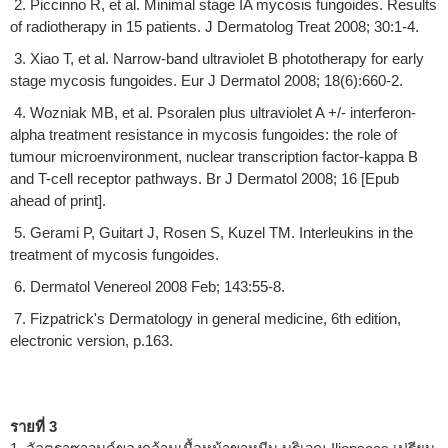
2. Piccinno R, et al. Minimal stage IA mycosis fungoides. Results
of radiotherapy in 15 patients. J Dermatolog Treat 2008; 30:1-4.
3. Xiao T, et al. Narrow-band ultraviolet B phototherapy for early
stage mycosis fungoides. Eur J Dermatol 2008; 18(6):660-2.
4. Wozniak MB, et al. Psoralen plus ultraviolet A +/- interferon-
alpha treatment resistance in mycosis fungoides: the role of
tumour microenvironment, nuclear transcription factor-kappa B
and T-cell receptor pathways. Br J Dermatol 2008; 16 [Epub
ahead of print].
5. Gerami P, Guitart J, Rosen S, Kuzel TM. Interleukins in the
treatment of mycosis fungoides.
6. Dermatol Venereol 2008 Feb; 143:55-8.
7. Fizpatrick's Dermatology in general medicine, 6
th
edition,
electronic version, p.163.
รายที่ 3