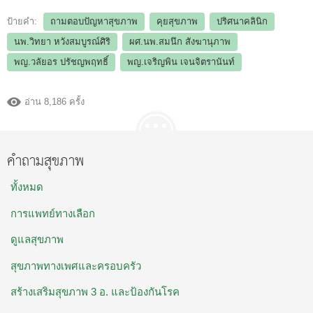
ป้ายคำ:
ถามตอบปัญหาสุขภาพ
คุยสุขภาพ
ปริศนาคลินิก
นพ.วิทยา หวังสมบูรณ์ศิริ
ผศ.นพ.สมนึก สังฆานุภาพ
พญ.วลัยอร ปรัชญพฤทธิ์
พญ.เจริญพิน เจนจิตรานันท์
อ่าน 8,186 ครั้ง
คำถามสุขภาพ
ทั้งหมด
การแพทย์ทางเลือก
ดูแลสุขภาพ
สุขภาพทางเพศและครอบครัว
สร้างเสริมสุขภาพ 3 อ. และป้องกันโรค