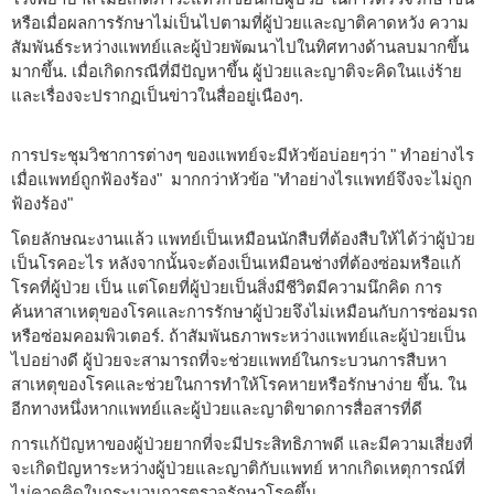
หรือเมื่อผลการรักษาไม่เป็นไปตามที่ผู้ป่วยและญาติคาดหวัง ความ
สัมพันธ์ระหว่างแพทย์และผู้ป่วยพัฒนาไปในทิศทางด้านลบมากขึ้น
มากขึ้น. เมื่อเกิดกรณีที่มีปัญหาขึ้น ผู้ป่วยและญาติจะคิดในแง่ร้าย
และเรื่องจะปรากฏเป็นข่าวในสื่ออยู่เนืองๆ.
การประชุมวิชาการต่างๆ ของแพทย์จะมีหัวข้อบ่อยๆว่า " ทำอย่างไร
เมื่อแพทย์ถูกฟ้องร้อง" มากกว่าหัวข้อ "ทำอย่างไรแพทย์จึงจะไม่ถูก
ฟ้องร้อง"
โดยลักษณะงานแล้ว แพทย์เป็นเหมือนนักสืบที่ต้องสืบให้ได้ว่าผู้ป่วย
เป็นโรคอะไร หลังจากนั้นจะต้องเป็นเหมือนช่างที่ต้องซ่อมหรือแก้
โรคที่ผู้ป่วย เป็น แต่โดยที่ผู้ป่วยเป็นสิ่งมีชีวิตมีความนึกคิด การ
ค้นหาสาเหตุของโรคและการรักษาผู้ป่วยจึงไม่เหมือนกับการซ่อมรถ
หรือซ่อมคอมพิวเตอร์. ถ้าสัมพันธภาพระหว่างแพทย์และผู้ป่วยเป็น
ไปอย่างดี ผู้ป่วยจะสามารถที่จะช่วยแพทย์ในกระบวนการสืบหา
สาเหตุของโรคและช่วยในการทำให้โรคหายหรือรักษาง่าย ขึ้น. ใน
อีกทางหนึ่งหากแพทย์และผู้ป่วยและญาติขาดการสื่อสารที่ดี
การแก้ปัญหาของผู้ป่วยยากที่จะมีประสิทธิภาพดี และมีความเสี่ยงที่
จะเกิดปัญหาระหว่างผู้ป่วยและญาติกับแพทย์ หากเกิดเหตุการณ์ที่
ไม่คาดคิดในกระบวนการตรวจรักษาโรคขึ้น.