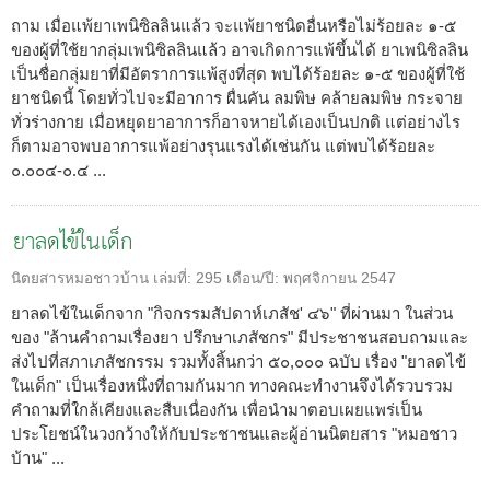
ถาม เมื่อแพ้ยาเพนิซิลลินแล้ว จะแพ้ยาชนิดอื่นหรือไม่ร้อยละ ๑-๕
ของผู้ที่ใช้ยากลุ่มเพนิซิลลินแล้ว อาจเกิดการแพ้ขึ้นได้ ยาเพนิซิลลิน
เป็นชื่อกลุ่มยาที่มีอัตราการแพ้สูงที่สุด พบได้ร้อยละ ๑-๕ ของผู้ที่ใช้
ยาชนิดนี้ โดยทั่วไปจะมีอาการ ผื่นคัน ลมพิษ คล้ายลมพิษ กระจาย
ทั่วร่างกาย เมื่อหยุดยาอาการก็อาจหายได้เองเป็นปกติ แต่อย่างไร
ก็ตามอาจพบอาการแพ้อย่างรุนแรงได้เช่นกัน แต่พบได้ร้อยละ
๐.๐๐๔-๐.๔ ...
ยาลดไข้ในเด็ก
นิตยสารหมอชาวบ้าน
เล่มที่:
295
เดือน/ปี:
พฤศจิกายน 2547
ยาลดไข้ในเด็กจาก "กิจกรรมสัปดาห์เภสัช' ๔๖" ที่ผ่านมา ในส่วน
ของ "ล้านคำถามเรื่องยา ปรึกษาเภสัชกร" มีประชาชนสอบถามและ
ส่งไปที่สภาเภสัชกรรม รวมทั้งสิ้นกว่า ๕๐,๐๐๐ ฉบับ เรื่อง "ยาลดไข้
ในเด็ก" เป็นเรื่องหนึ่งที่ถามกันมาก ทางคณะทำงานจึงได้รวบรวม
คำถามที่ใกล้เคียงและสืบเนื่องกัน เพื่อนำมาตอบเผยแพร่เป็น
ประโยชน์ในวงกว้างให้กับประชาชนและผู้อ่านนิตยสาร "หมอชาว
บ้าน" ...