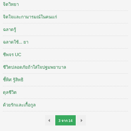
จิตวิทยา
จิตใจและกามารมณ์ในคนแก่
ฉลาดรู้
ฉลาดใช้... ยา
ชีพจร UC
ชีวิตปลอดภัยถ้าใส่ใจปฐมพยาบาล
ชี้ทิศ รู้สิทธิ
ดุลชีวิต
ด้วยรักและเกื้อกูล
3 จาก 14