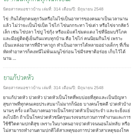
นิตยสารหมอชาวบ้าน
เล่มที่:
314
เดือน/ปี:
มิถุนายน 2548
ไข่ :กินได้ทุกคนทุกวันหรือไม่ไข่เป็นอาหารของคนมาเป็นเวลานาน
แล้ว ไม่ว่าจะเป็นไข่เป็ด ไข่ไก่ ไข่นกกระทา ไข่เต่า หรือไข่จากสัตว์
เล็ก เช่น ไข่ปลา ไข่ปู ไข่กุ้ง หรือแม้แต่ไข่มดแดง ไข่ที่นิยมบริโภค
และมีอยู่ติดตู้เย็นกันแทบทุกบ้าน คือ ไข่ไก่ คนนิยมกินไข่ เพราะ
เป็นแหล่งอาหารที่มีราคาถูก ทำเป็นอาหารได้หลายอย่างเด็กๆ ที่เริ่ม
หัดทำอาหารก็คงหนีไม่พ้นเมนูไข่ก่อน ไข่มีรสชาติอร่อย เก็บไว้ได้
นาน ...
ยาแก้ปวดหัว
นิตยสารหมอชาวบ้าน
เล่มที่:
314
เดือน/ปี:
มิถุนายน 2548
ยาแก้ปวดหัว ปวดหัว ปวดหัวเป็นโรคที่พบบ่อยที่สุดและเป็นปัญหา
สุขภาพที่ทุกคนเคยประสบมาไม่มากก็น้อย บางคนโชคดี ปวดหัวบ้าง
นานๆ ครั้ง แต่ในบางคนอาจเป็นโรคปวดหัวเป็นประจำ และจะยิ่งแย่
ลงไปอีก ถ้าเป็นโรคปวดหัวชนิดรุนแรงจนรบกวนการทำงานและการ
ใช้ชีวิตตามปกติสุข เพราะในบางคนอาจปวดหัวจนนอนไม่หลับ หรือ
ไม่สามารถทำงานตามปกติได้สาเหตุของการปวดหัวสาเหตุของโรค