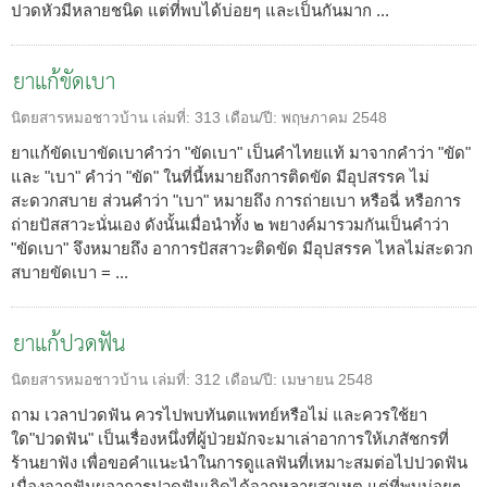
ปวดหัวมีหลายชนิด แต่ที่พบได้บ่อยๆ และเป็นกันมาก ...
ยาแก้ขัดเบา
นิตยสารหมอชาวบ้าน
เล่มที่:
313
เดือน/ปี:
พฤษภาคม 2548
ยาแก้ขัดเบาขัดเบาคำว่า "ขัดเบา" เป็นคำไทยแท้ มาจากคำว่า "ขัด"
และ "เบา" คำว่า "ขัด" ในที่นี้หมายถึงการติดขัด มีอุปสรรค ไม่
สะดวกสบาย ส่วนคำว่า "เบา" หมายถึง การถ่ายเบา หรือฉี่ หรือการ
ถ่ายปัสสาวะนั่นเอง ดังนั้นเมื่อนำทั้ง ๒ พยางค์มารวมกันเป็นคำว่า
"ขัดเบา" จึงหมายถึง อาการปัสสาวะติดขัด มีอุปสรรค ไหลไม่สะดวก
สบายขัดเบา = ...
ยาแก้ปวดฟัน
นิตยสารหมอชาวบ้าน
เล่มที่:
312
เดือน/ปี:
เมษายน 2548
ถาม เวลาปวดฟัน ควรไปพบทันตแพทย์หรือไม่ และควรใช้ยา
ใด"ปวดฟัน" เป็นเรื่องหนึ่งที่ผู้ป่วยมักจะมาเล่าอาการให้เภสัชกรที่
ร้านยาฟัง เพื่อขอคำแนะนำในการดูแลฟันที่เหมาะสมต่อไปปวดฟัน
เนื่องจากฟันผุอาการปวดฟันเกิดได้จากหลายสาเหตุ แต่ที่พบบ่อยๆ