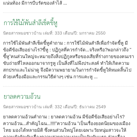
แน่นท้อง มีการบีบรัดของลำไส้ ...
การใช้ไม้พันสำลีเช็ดขี้หู
นิตยสารหมอชาวบ้าน
เล่มที่:
333
เดือน/ปี:
มกราคม 2550
การใช้ไม้พันสำลีเช็ดขี้หูคำถาม : การใช้ไม้พันสำลีเพื่อกำจัดขี้หู มี
ข้อดีข้อเสียอย่างไร?ขี้หู : ปฏิกูลที่ควรกำจัด...จริงหรือ?พอกล่าวถึง "
ขี้หู"คนส่วนใหญ่จะหมายถึงสิ่งปฏิกูลหรือของเสียที่ร่างกายของคนเรา
ขับถ่ายที่ไหลออกมาจากรูหู เป็นสิ่งที่ไม่พึงประสงค์ ทำให้เกิดความ
สกปรกและไม่น่าดู จึงมีความพยายามในการกำจัดขี้หูให้หมดสิ้นไป
ด้วยเครื่องมือและกรรมวิธีต่างๆ เช่น การแคะหู ...
ยาลดความอ้วน
นิตยสารหมอชาวบ้าน
เล่มที่:
332
เดือน/ปี:
ธันวาคม 2549
ยาลดความอ้วนคำถาม : ยาลดความอ้วน มีข้อดีข้อเสียอย่างไร?
ความอ้วน...สำคัญไฉน...!!!!"ความอ้วน "เป็นเรื่องยอดนิยมของเมือง
ไทย มองได้หลายมิติ ซึ่งคนส่วนใหญ่โดยเฉพาะวัยหนุ่มสาวจะให้
ความสำคัญกับเรื่องความสวยความงามเป็นอันดับแรก ส่วนเรื่อง