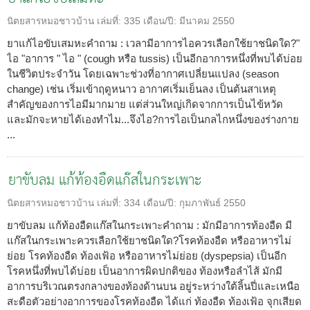
นิตยสารหมอชาวบ้าน
เล่มที่:
335
เดือน/ปี:
มีนาคม 2550
ยาแก้ไอขับเสมหะคำถาม : เวลามีอาการไอควรเลือกใช้ยาชนิดใด?"
ไอ "อาการ " ไอ " (cough หรือ tussis) เป็นอีกอาการหนึ่งที่พบได้บ่อย
ในชีวิตประจำวัน โดยเฉพาะช่วงที่อากาศเปลี่ยนแปลง (season
change) เช่น เริ่มเข้าฤดูหนาว อากาศเริ่มเย็นลง เป็นต้นสาเหตุ
สำคัญของการไอมีมากมาย แต่ส่วนใหญ่เกิดจากการเป็นไข้หวัด
และมักจะหายได้เองทำไม...จึงไอ?การไอเป็นกลไกหนึ่งของร่างกาย
...
ยาขับลม แก้ท้องอืดแก๊สในกระเพาะ
นิตยสารหมอชาวบ้าน
เล่มที่:
334
เดือน/ปี:
กุมภาพันธ์ 2550
ยาขับลม แก้ท้องอืดแก๊สในกระเพาะคำถาม : มักมีอาการท้องอืด มี
แก๊สในกระเพาะควรเลือกใช้ยาชนิดใด?โรคท้องอืด หรืออาหารไม่
ย่อย โรคท้องอืด ท้องเฟ้อ หรืออาหารไม่ย่อย (dyspepsia) เป็นอีก
โรคหนึ่งที่พบได้บ่อย เป็นอาการผิดปกติของ ท้องหรือลำไส้ มักมี
อาการบริเวณตรงกลางของท้องด้านบน อยู่ระหว่างใต้ลิ้นปี่และเหนือ
สะดือตัวอย่างอาการของโรคท้องอืด ได้แก่ ท้องอืด ท้องเฟ้อ จุกเสียด