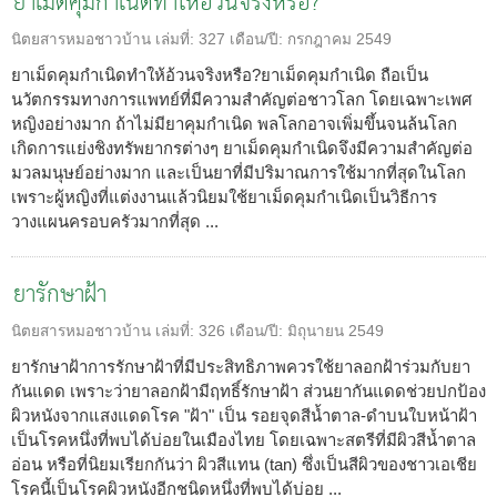
ยาเม็ดคุมกำเนิดทำให้อ้วนจริงหรือ?
นิตยสารหมอชาวบ้าน
เล่มที่:
327
เดือน/ปี:
กรกฎาคม 2549
ยาเม็ดคุมกำเนิดทำให้อ้วนจริงหรือ?ยาเม็ดคุมกำเนิด ถือเป็น
นวัตกรรมทางการแพทย์ที่มีความสำคัญต่อชาวโลก โดยเฉพาะเพศ
หญิงอย่างมาก ถ้าไม่มียาคุมกำเนิด พลโลกอาจเพิ่มขึ้นจนล้นโลก
เกิดการแย่งชิงทรัพยากรต่างๆ ยาเม็ดคุมกำเนิดจึงมีความสำคัญต่อ
มวลมนุษย์อย่างมาก และเป็นยาที่มีปริมาณการใช้มากที่สุดในโลก
เพราะผู้หญิงที่แต่งงานแล้วนิยมใช้ยาเม็ดคุมกำเนิดเป็นวิธีการ
วางแผนครอบครัวมากที่สุด ...
ยารักษาฝ้า
นิตยสารหมอชาวบ้าน
เล่มที่:
326
เดือน/ปี:
มิถุนายน 2549
ยารักษาฝ้าการรักษาฝ้าที่มีประสิทธิภาพควรใช้ยาลอกฝ้าร่วมกับยา
กันแดด เพราะว่ายาลอกฝ้ามีฤทธิ์รักษาฝ้า ส่วนยากันแดดช่วยปกป้อง
ผิวหนังจากแสงแดดโรค "ฝ้า" เป็น รอยจุดสีน้ำตาล-ดำบนใบหน้าฝ้า
เป็นโรคหนึ่งที่พบได้บ่อยในเมืองไทย โดยเฉพาะสตรีที่มีผิวสีน้ำตาล
อ่อน หรือที่นิยมเรียกกันว่า ผิวสีแทน (tan) ซึ่งเป็นสีผิวของชาวเอเชีย
โรคนี้เป็นโรคผิวหนังอีกชนิดหนึ่งที่พบได้บ่อย ...