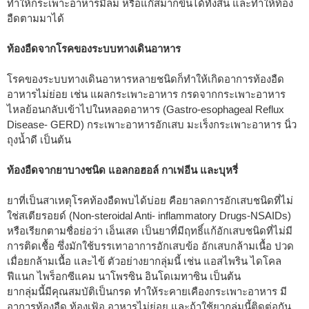
ทำให้กระเพาะอาหารมีลม หรือแก๊สมากขึ้นได้ทั้งสิ้น และทำให้ท้อง
อืดตามมาได้
ท้องอืดจากโรคของระบบทางเดินอาหาร
โรคของระบบทางเดินอาหารหลายชนิดก็ทำให้เกิดอาการท้องอืด
อาหารไม่ย่อย เช่น แผลกระเพาะอาหาร กรดจากกระเพาะอาหาร
ไหลย้อนกลับเข้าไปในหลอดอาหาร (Gastro-esophageal Reflux
Disease- GERD) กระเพาะอาหารอักเสบ มะเร็งกระเพาะอาหาร นิ่ว
ถุงน้ำดี เป็นต้น
ท้องอืดจากยาบางชนิด แอลกอฮอล์ กาเฟอีน และบุหรี่
ยาที่เป็นสาเหตุโรคท้องอืดพบได้บ่อย คือยาลดการอักเสบชนิดที่ไม่
ใช่สเตียรอยด์ (Non-steroidal Anti- inflammatory Drugs-NSAIDs)
หรือเรียกตามชื่อย่อว่า เอ็นเสด เป็นยาที่มีฤทธิ์แก้อักเสบชนิดที่ไม่มี
การติดเชื้อ ซึ่งมักใช้บรรเทาอาการอักเสบข้อ อักเสบกล้ามเนื้อ ปวด
เมื่อยกล้ามเนื้อ และไข้ ตัวอย่างยากลุ่มนี้ เช่น แอสไพริน ไดโคล
ฟีแนก ไพร็อกซีแคม นาโพรซิน อินโดเมทาซิน เป็นต้น
ยากลุ่มนี้มีคุณสมบัติเป็นกรด ทำให้ระคายเคืองกระเพาะอาหาร มี
อาการท้องอืด ท้องเฟ้อ อาหารไม่ย่อย และถ้าใช้ยากลุ่มนี้ติดต่อกัน