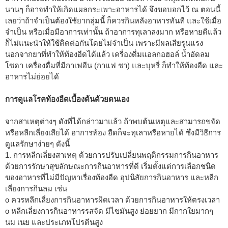
นานๆ ก็อาจทำให้เกิดแผลกระเพาะอาหารได้ จึงขอบอกไว้ ณ ตอนนี้
เลยว่าถ้าจำเป็นต้องใช้ยากลุ่มนี้ ก็ควรกินหลังอาหารทันที และใช้เมื่อ
จำเป็น หรือเมื่อมีอาการเท่านั้น ถ้าอาการทุเลาลงมาก หรือหายดีแล้ว
ก็ไม่แนะนำให้ใช้ติดต่อกันโดยไม่จำเป็น เพราะมีผลเสียรุนแรง
นอกจากยาที่ทำให้ท้องอืดได้แล้ว เครื่องดื่มแอลกอฮอล์ น้ำอัดลม
โซดา เครื่องดื่มที่มีกาเฟอีน (กาแฟ ชา) และบุหรี่ ก็ทำให้ท้องอืด และ
อาหารไม่ย่อยได้
การดูแลโรคท้องอืดเบื้องต้นด้วยตนเอง
จากสาเหตุต่างๆ ดังที่ได้กล่าวมาแล้ว ถ้าพบต้นเหตุและสามารถขจัด
หรือหลีกเลี่ยงเสียได้ อาการท้อง อืดก็จะทุเลาหรือหายได้ ซึ่งมีวิธีการ
ดูแลรักษาง่ายๆ ดังนี้
1. การหลีกเลี่ยงสาเหตุ ด้วยการปรับเปลี่ยนพฤติกรรมการกินอาหาร
ด้วยการรักษาสุขลักษณะการกินอาหารที่ดี เริ่มตั้งแต่การเลือกชนิด
ของอาหารที่ไม่มีปัญหาเรื่องท้องอืด อุปนิสัยการกินอาหาร และหลีก
เลี่ยงการกินลม เช่น
o ควรหลีกเลี่ยงการกินอาหารผิดเวลา ด้วยการกินอาหารให้ตรงเวลา
o หลีกเลี่ยงการกินอาหารรสจัด มีไขมันสูง ย่อยยาก มีกากใยมากๆ
นม เนย และประเภทโปรตีนสูง