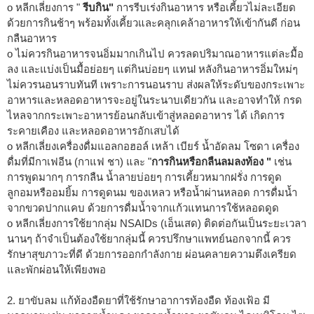
o หลีกเลี่ยงการ "
รีบกิน"
การรีบเร่งกินอาหาร หรือเคี้ยวไม่ละเอียด
ด้วยการกินช้าๆ พร้อมทั้งเคี้ยวและคลุกเคล้าอาหารให้เข้ากันดี ก่อน
กลืนอาหาร
o ไม่ควรกินอาหารจนอิ่มมากเกินไป ควรลดปริมาณอาหารแต่ละมื้อ
ลง และแบ่งเป็นมื้อย่อยๆ แต่กินบ่อยๆ แทนl หลังกินอาหารอิ่มใหม่ๆ
ไม่ควรนอนราบทันที เพราะการนอนราบ ส่งผลให้ระดับของกระเพาะ
อาหารและหลอดอาหารจะอยู่ในระนาบเดียวกัน และอาจทำให้ กรด
ไหลจากกระเพาะอาหารย้อนกลับเข้าสู่หลอดอาหาร ได้ เกิดการ
ระคายเคือง และหลอดอาหารอักเสบได้
o หลีกเลี่ยงเครื่องดื่มแอลกอฮอล์ เหล้า เบียร์ น้ำอัดลม โซดา เครื่อง
ดื่มที่มีกาเฟอีน (กาแฟ ชา) และ "
การกินหรือกลืนลมลงท้อง "
เช่น
การพูดมากๆ การกลืน น้ำลายบ่อยๆ การเคี้ยวหมากฝรั่ง การดูด
ลูกอมหรืออมยิ้ม การดูดนม ของเหลว หรือน้ำผ่านหลอด การดื่มน้ำ
จากขวดปากแคบ ด้วยการดื่มน้ำจากแก้วแทนการใช้หลอดดูด
o หลีกเลี่ยงการใช้ยากลุ่ม NSAIDs (เอ็นเสด) ติดต่อกันเป็นระยะเวลา
นานๆ ถ้าจำเป็นต้องใช้ยากลุ่มนี้ ควรปรึกษาแพทย์นอกจากนี้ ควร
รักษาสุขภาวะที่ดี ด้วยการออกกำลังกาย ผ่อนคลายความตึงเครียด
และพักผ่อนให้เพียงพอ
2. ยาขับลม แก้ท้องอืดยาที่ใช้รักษาอาการท้องอืด ท้องเฟ้อ มี