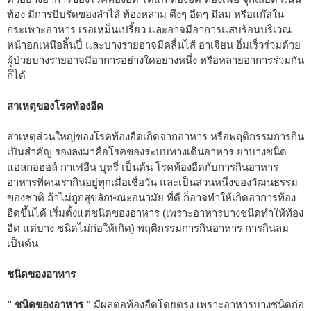
ท้อง มีการบีบรัดของลำไส้ ท้องหลาม ตึงๆ อืดๆ มีลม หรือแก๊สใน
กระเพาะอาหาร เรอเหม็นเปรี้ยว และอาจมีอาการแสบร้อนบริเวณ
หน้าอกเหนือลิ้นปี่ และบางรายอาจมีคลื่นไส้ อาเจียน อิ่มเร็วร่วมด้วย
ผู้ป่วยบางรายอาจมีอาการอย่างใดอย่างหนึ่ง หรือหลายอาการร่วมกัน
ก็ได้
สาเหตุของโรคท้องอืด
สาเหตุส่วนใหญ่ของโรคท้องอืดเกิดจากอาหาร หรือพฤติกรรมการกิน
เป็นสำคัญ รองลงมาคือโรคของระบบทางเดินอาหาร ยาบางชนิด
แอลกอฮอล์ กาเฟอีน บุหรี่ เป็นต้น โรคท้องอืดกับการกินอาหาร
อาหารที่คนเรากินอยู่ทุกเมื่อเชื่อวัน และเป็นส่วนหนึ่งของวัฒนธรรม
ของชาติ ถ้าไม่ถูกสุขลักษณะอนามัย ที่ดี ก็อาจทำให้เกิดอาการท้อง
อืดขึ้นได้ เริ่มตั้งแต่ชนิดของอาหาร (เพราะอาหารบางชนิดทำให้ท้อง
อืด แต่บาง ชนิดไม่ก่อให้เกิด) พฤติกรรมการกินอาหาร การกินลม
เป็นต้น
ชนิดของอาหาร
" ชนิดของอาหาร "
มีผลต่อท้องอืดโดยตรง เพราะอาหารบางชนิดก่อ