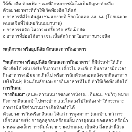
ให้ท้องอืด ท้องเฟ้อ ขณะที่อีกหลายชนิดไม่เป็นปัญหาท้องอืด
ตัวอย่างอาหารที่ทำให้เกิดท้องอืด ได้แก่
o อาหารที่มีไขมันสูง เช่น แกงกะทิ ช็อกโกแลต เนย นม (โดยเฉพาะ
คนเอเชียที่ไม่เคยกินนมมานาน)
o อาหารรสจัด ไม่ว่าจะเปรี้ยวจัด หรือเผ็ดจัด
o อาหารที่ย่อยได้ยาก เช่น เนื้อสัตว์ กากใยอาหารบางชนิด
พฤติกรรม หรืออุปนิสัย ลักษณะการกินอาหาร
"พฤติกรรม หรืออุปนิสัย ลักษณะการกินอาหาร"
ก็มีส่วนทำให้เกิด
ท้องอืดได้ เช่น เร่งรีบกินอาหาร เคี้ยวไม่ ละเอียด กินอาหารผิดเวลา
กินอาหารจนอิ่มมากเกินไป หรือการล้มตัวลงนอนหลังจากกินอาหาร
เสร็จใหม่ๆ ล้วนเป็นลักษณะการกินอาหารที่ไม่ดี ทำให้เกิดท้องอืดได้
การกินลม
"
การกินลม"
(คนละความหมายของการนั่งรถ... กินลม...ชมวิว) หมาย
ถึงการกลืนลมเข้าไปทางปาก และไหลลงไปในท้อง ทำให้กระเพาะ
อาหารมีแก๊สจำนวนมาก เกิดท้องอืดได้
ตัวอย่างการกินหรือกลืนลม ได้แก่ การพูดมากๆ (ลมเข้าปาก) การ
เคี้ยวหมากฝรั่ง การดูดลูกอมหรืออมยิ้ม การดูดนม ของเหลว หรือน้ำ
ผ่านหลอดเล็กๆ การดื่มน้ำจากขวดปากแคบ เป็นต้น สิ่งเหล่านี้ล้วน