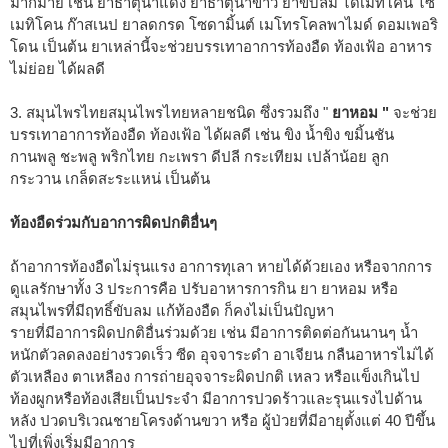
มากมาย เช่น ยาธาตุน้ำแดง ยาธาตุน้ำขาว ยาขับลม ไดเมทิโคน ไซ
เมทิโคน ก๊าสเนป ยาลดกรด โซดามิ้นต์ เมโทรโคลพาไมด์ ดอมเพอริ
โดน เป็นต้น ยาเหล่านี้จะช่วยบรรเทาอาการท้องอืด ท้องเฟ้อ อาหาร
ไม่ย่อย ได้ผลดี
3. สมุนไพรไทยสมุนไพรไทยหลายชนิด ซึ่งรวมถึง "
ยาหอม "
จะช่วย
บรรเทาอาการท้องอืด ท้องเฟ้อ ได้ผลดี เช่น ขิง น้ำขิง ขมิ้นชัน
กานพลู ชะพลู พริกไทย กะเพรา ดีปลี กระเทียม เปล้าน้อย ลูก
กระวาน เกล็ดสะระแหน่ เป็นต้น
ท้องอืดร่วมกับอาการผิดปกติอื่นๆ
ถ้าอาการท้องอืดไม่รุนแรง อาการทุเลา หายได้ด้วยเอง หรือจากการ
ดูแลรักษาทั้ง 3 ประการคือ ปรับอาหารการกิน ยา ยาหอม หรือ
สมุนไพรที่มีฤทธิ์ขับลม แก้ท้องอืด ก็คงไม่เป็นปัญหา
รายที่มีอาการผิดปกติอื่นร่วมด้วย เช่น มีอาการติดต่อกันนานๆ น้ำ
หนักตัวลดลงอย่างรวดเร็ว ซีด อุจจาระดำ อาเจียน กลืนอาหารไม่ได้
ตัวเหลือง ตาเหลือง การถ่ายอุจจาระผิดปกติ เหลว หรือแข็งเกินไป
ท้องผูกหรือท้องเสียเป็นประจำ มีอาการปวดร้าวและรุนแรงไปด้าน
หลัง ปวดบริเวณชายโครงด้านขวา หรือ ผู้ป่วยที่มีอายุตั้งแต่ 40 ปีขึ้น
ไปที่เพิ่งเริ่มมีอาการ