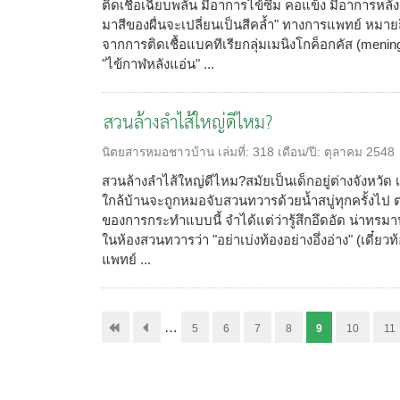
ติดเชื้อเฉียบพลัน มีอาการไข้ซึม คอแข็ง มีอาการหลัง
มาสีของผื่นจะเปลี่ยนเป็นสีคล้ำ" ทางการแพทย์ หมายถึง
จากการติดเชื้อแบคทีเรียกลุ่มเมนิงโกค็อกคัส (mening
"ไข้กาฬหลังแอ่น" ...
สวนล้างลำไส้ใหญ่ดีไหม?
นิตยสารหมอชาวบ้าน
เล่มที่:
318
เดือน/ปี:
ตุลาคม 2548
สวนล้างลำไส้ใหญ่ดีไหม?สมัยเป็นเด็กอยู่ต่างจังหว
ใกล้บ้านจะถูกหมอจับสวนทวารด้วยน้ำสบู่ทุกครั้งไป ต
ของการกระทำแบบนี้ จำได้แต่ว่ารู้สึกอึดอัด น่าทรมา
ในห้องสวนทวารว่า "อย่าเบ่งท้องอย่างอึ่งอ่าง" (เดี๋ยว
แพทย์ ...
…
5
6
7
8
9
10
11