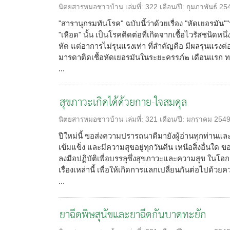
นิตยสารหมอชาวบ้าน
เล่มที่:
322
เดือน/ปี:
กุมภาพันธ์ 25
"สารานุกรมทันโรค" ฉบับนี้ว่าด้วยเรื่อง "หัดเยอรมัน""
"เหือด" นั้น เป็นโรคติดต่อที่เกิดจากเชื้อไวรัสชนิดหน
หัด แต่อาการไม่รุนแรงเท่า ที่สำคัญคือ มีผลรุนแร
มารดาติดเชื้อหัดเยอรมันในระยะครรภ์๒ เดือนแรก 
...
สุขภาวะเกิดได้ด้วยกาย-ใจสมดุล
นิตยสารหมอชาวบ้าน
เล่มที่:
321
เดือน/ปี:
มกราคม 254
ปีใหม่นี้ ขอส่งความปรารถนาดีมายังผู้อ่านทุกท่านแ
เข้มแข็ง และมีความสุขอยู่ทุกวันคืน เหนือสิ่งอื่นใด ขอ
ลงมือปฏิบัติเพื่อบรรลุซึ่งสุขภาวะและความสุข ในโอกา
เรื่องเหล่านี้ เพื่อให้เกิดการแลกเปลี่ยนกันต่อไปด้
...
ยาฉีดพิษสุนัขและยาฉีดกันบาดทะยัก