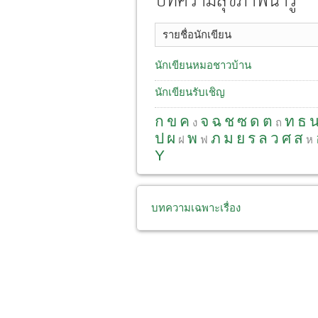
บทความสุขภาพน่ารู้
รายชื่อนักเขียน
นักเขียนหมอชาวบ้าน
นักเขียนรับเชิญ
ก
ข
ค
จ
ฉ
ช
ซ
ด
ต
ท
ธ
ง
ถ
ป
ผ
พ
ภ
ม
ย
ร
ล
ว
ศ
ส
ฝ
ฟ
ห
Y
บทความเฉพาะเรื่อง