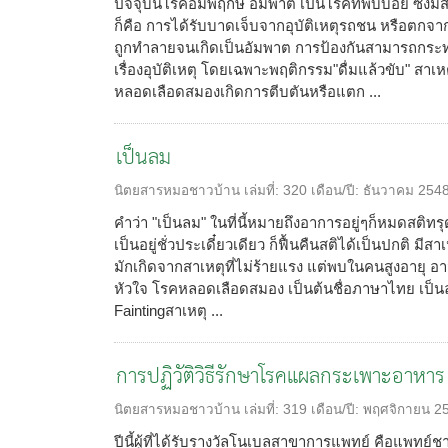
ปัจจุบันโรคอัมพฤกษ์ อัมพาต เป็นโรคที่พบบ่อย ซึ่
ก็คือ การได้รับบาดเจ็บจากอุบัติเหตุรถชน หรือตกจา
ถูกทำลายจนเกิดเป็นอัมพาต การป้องกันสามารถกระ
เรื่องอุบัติเหตุ โดยเฉพาะพฤติกรรม"ดื่มแล้วขับ" สาเ
หลอดเลือดสมองเกิดการตีบตันหรือแตก ...
เป็นลม
นิตยสารหมอชาวบ้าน
เล่มที่:
320
เดือน/ปี:
ธันวาคม 254
คำว่า "เป็นลม" ในที่นี้หมายถึงอาการอยู่ๆก็หมดสติทรุด
เป็นอยู่ชั่วประเดี๋ยวเดียว ก็ฟื้นคืนสติได้เป็นปกติ มี
มักเกิดจากสาเหตุที่ไม่ร้ายแรง แต่พบในคนสูงอายุ อ
หัวใจ โรคหลอดเลือดสมอง เป็นต้นชื่อภาษาไทย เป็น
Faintingสาเหตุ ...
การปฏิวัติวิธีรักษาโรคแผลกระเพาะอาหาร
นิตยสารหมอชาวบ้าน
เล่มที่:
319
เดือน/ปี:
พฤศจิกายน 2
ปีนี้ผู้ที่ได้รับรางวัลโนเบลสาขาการแพทย์ คือแพทย์