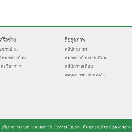
เครือข่าย
สื่อสุขภาพ
มอชาวบ้าน
คลิปสุขภาพ
พ์หมอชาวบ้าน
หมอชาวบ้านรายเดือน
ยคะวิชาการ
คลินิกรายเดือน
จดหมายข่าวย้อนหลัง
เสริมสุขภาพ (สสส.)<
และ
สถาบัน ChangeFusion<
พัฒนาระบบโดย
Opendream