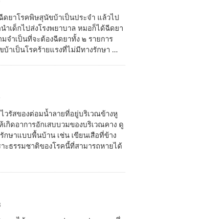
9
รฉีดยาโรคพิษสุนัขบ้าเป็นประจำ แล้วไป
พอนำเด็กไปส่งโรงพยาบาล หมอก็ได้ฉีดยา
มจำเป็นที่จะต้องฉีดยาทั้ง ๒ รายการ
บ้าเป็นโรคร้ายแรงที่ไม่มีทางรักษา ...
9
ไวรัสของต่อมน้ำลายที่อยู่บริเวณข้างหู
ำให้เกิดอาการอักเสบบวมของบริเวณคาง ดู
กษาแบบพื้นบ้าน เช่น เขียนเสือที่ข้าง
พราะธรรมชาติของโรคนี้ที่สามารถหายได้
8