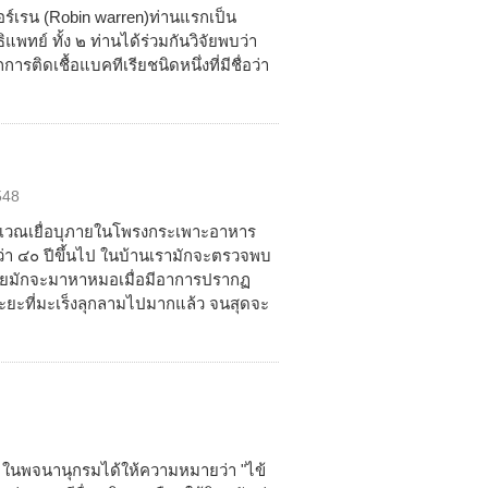
อร์เรน (Robin warren)ท่านแรกเป็น
ทย์ ทั้ง ๒ ท่านได้ร่วมกันวิจัยพบว่า
ิดเชื้อแบคทีเรียชนิดหนึ่งที่มีชื่อว่า
548
บริเวณเยื่อบุภายในโพรงกระเพาะอาหาร
่า ๔๐ ปีขึ้นไป ในบ้านเรามักจะตรวจพบ
ผู้ป่วยมักจะมาหาหมอเมื่อมีอาการปรากฏ
ระยะที่มะเร็งลุกลามไปมากแล้ว จนสุดจะ
 ในพจนานุกรมได้ให้ความหมายว่า "ไข้