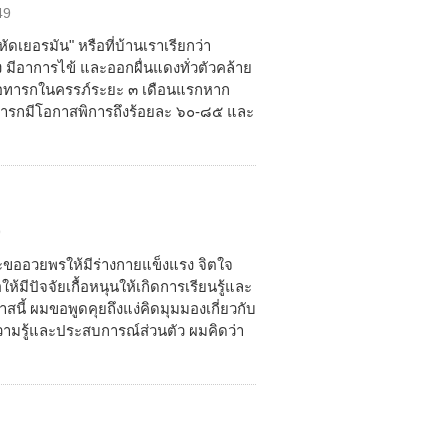
49
หัดเยอรมัน" หรือที่บ้านเราเรียกว่า
ึ่ง มีอาการไข้ และออกผื่นแดงทั่วตัวคล้าย
งต่อทารกในครรภ์ระยะ ๓ เดือนแรกหาก
ทารกมีโอกาสพิการถึงร้อยละ ๖๐-๘๕ และ
9
ละขออวยพรให้มีร่างกายแข็งแรง จิตใจ
ให้มีปัจจัยเกื้อหนุนให้เกิดการเรียนรู้และ
สนี้ ผมขอพูดคุยถึงแง่คิดมุมมองเกี่ยวกับ
วยความรู้และประสบการณ์ส่วนตัว ผมคิดว่า