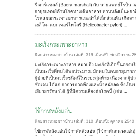
รี มาร์แชลล์ (Baery marshall) กับ นายแพทย์โรบิน ว
อายุรแพทย์ด้านโรคทางเดินอาหาร ท่านหลังเป็นพยาธิแพ
โรคแผลกระเพาะอาหารและลำไส้เล็กส่วนต้น เกิดจากการต
เฮลิโค- แบกเทอร์ไพโลรี (Helicobacter pylori) ...
มะเร็งกระเพาะอาหาร
นิตยสารหมอชาวบ้าน
เล่มที่:
319
เดือน/ปี:
พฤศจิกายน 2
มะเร็งกระเพาะอาหาร หมายถึง มะเร็งที่เกิดขึ้นตรง
เป็นมะเร็งที่พบได้พอประมาณ มักพบในคนอายุมากกว
ผู้ป่วยที่เป็นมะเร็งชนิดนี้ในระยะสุดท้าย เนื่องจาก
ชัดเจน ได้แก่ อาการปวดท้องและน้ำหนักลด ซึ่งเป็น
เยียวยารักษาได้ ผู้ที่มีความเสี่ยงต่อโรคนี้ (เช่น ...
ไข้กาฬหลังแอ่น
นิตยสารหมอชาวบ้าน
เล่มที่:
318
เดือน/ปี:
ตุลาคม 2548
ไข้กาฬหลังแอ่นไข้กาฬหลังแอ่น (ไข้กาฬนกนางแอ่น)