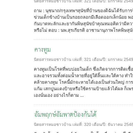
นิตยสารหมอชาวบ้าน
เล่มที่:
321
เดือน/ปี:
มกราคม 254
ถาม : นุชนาถ/กรุงเทพฯสุนัขที่บ้านของดิฉันได้รับกา
ข่วนเด็กข้างบ้านเป็นรอยถลอกมีเลือดออกเล็กน้อย 
กันบาดทะลักและยากันพิษสุนัขบ้าคุณหมอคิดว่ามีควา
หรือไม่ ตอบ : นพ.สุรเกียรติ อาชานานุภาพโรคพิษสุนัข
คางทูม
นิตยสารหมอชาวบ้าน
เล่มที่:
321
เดือน/ปี:
มกราคม 254
คางทูมเป็นโรคที่พบบ่อยในเด็ก ซึ่งเกิดจากการติดเชื้อ
และอาจรวมทั้งต่อมน้ำลายที่อยู่ใต้ลิ้นและใต้คาง ท
คล้ายคางทูม โรคนี้มักจะหายได้เองเป็นส่วนใหญ่ การรั
แก้ม เสกปูนแดงป้ายหรือใช้ครามป้ายแล้วได้ผล ก็เ
เองนั่นเอง อย่างไรก็ตาม ...
อัมพฤกษ์อัมพาตป้องกันได้
นิตยสารหมอชาวบ้าน
เล่มที่:
320
เดือน/ปี:
ธันวาคม 254