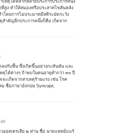
งมีสาเหตุได้หลากหลายประการประการหนึ่ง
กที่สูง ทำให้สมองหรือประสาทไขสันหลัง
ทำโดยการไม่ประมาทมีสติระมัดระวัง
หตุสำคัญอีกประการหนึ่งก็คือ เกิดจาก
8
ลงกับพื้น ซึ่งเกิดขึ้นอย่างกะทันหัน และ
สาเหตุได้ต่างๆ ถ้าพบในคนอายุต่ำกว่า ๓๐ ปี
าจจะเกิดจากสาเหตุร้ายแรง เช่น โรค
ลม ชื่อภาษาอังกฤษ Syncope,
548
ชาวออสเตรเลีย ๒ ท่าน ชื่อ นายแพทย์แบร์