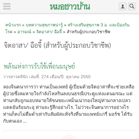
หน้าแรก
»
บทความสุขภาพน่ารู้
»
สร้างเสริมสุขภาพ 3 อ.​ และป้องกัน
โรค
»
อารมณ์
»
จิตอาสา/ ฉือจี้
» สำหรับผู้ประกอบวิชาชีพ
จิตอาสา/ ฉือจี้ (สำหรับผู้ประกอบวิชาชีพ)
พลังแห่งการรับใช้เพื่อนมนุษย์
วารสารคลินิก
เล่มที่:
274
เดือน/ปี:
ตุลาคม 2550
ลองจินตนาการว่า ท่านเป็นแพทย์ ผู้เปี่ยมด้วยจิตอาสาที่จะช่วยเหลือ
ผู้ป่วยซึ่งลมหายใจกำลังไหลรินลงบนธรณีประตูแห่งแดนมรณะ แต่
ท่านกลับถูกมอบหมายให้ขนขยะเหม็นเน่ากองใหญ่ท่ามกลางเปลว
แดดอันร้อนระอุ ท่านจะรู้สึกอย่างไร. ไม่ว่าจะจินตนาการอย่างไร
ท่านก็คงไม่ดื่มด่ำเท่ากับสัมผัสแท้จริงที่นายแพทย์แกรี่ มอร์ช ได้รับ
กับตนเอง ...