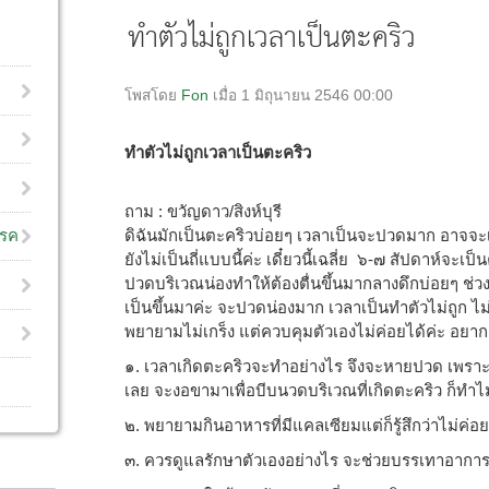
ทำตัวไม่ถูกเวลาเป็นตะคริว
โพสโดย
Fon
เมื่อ 1 มิถุนายน 2546 00:00
ทำตัวไม่ถูกเวลาเป็นตะคริว
ถาม : ขวัญดาว/สิงห์บุรี
ดิฉันมักเป็นตะคริวบ่อยๆ เวลาเป็นจะปวดมาก อาจจะเป
โรค
ยังไม่เป็นถี่แบบนี้ค่ะ เดี๋ยวนี้เฉลี่ย ๖-๗ สัปดาห์จะเป็
ปวดบริเวณน่องทำให้ต้องตื่นขึ้นมากลางดึกบ่อยๆ ช่วงห
เป็นขึ้นมาค่ะ จะปวดน่องมาก เวลาเป็นทำตัวไม่ถูก ไม
พยายามไม่เกร็ง แต่ควบคุมตัวเองไม่ค่อยได้ค่ะ อยาก
๑. เวลาเกิดตะคริวจะทำอย่างไร จึงจะหายปวด เพราะช
เลย จะงอขามาเพื่อบีบนวดบริเวณที่เกิดตะคริว ก็ทำไม
๒. พยายามกินอาหารที่มีแคลเซียมแต่ก็รู้สึกว่าไม่ค่อยช
๓. ควรดูแลรักษาตัวเองอย่างไร จะช่วยบรรเทาอาการ 