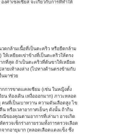
งศาเซลเซียส จะเกี่ยวกับการที่ทำให้
กล้ามเนื้อที่เป็นตะคริว หรือยืดกล้าม
อย) ให้เหยียดเข่าข้างที่เป็นตะคริวให้ตรง
กที่สุด ถ้าเป็นตะคริวที่ต้นขาให้เหยียด
กปลายเท้าลงล่าง (ไปทางด้านตรงข้ามกับ
ื่นมาช่วย
ากการขาดแคลเซียม (เช่น ในหญิงตั้ง
จียน ท้องเดิน เหงื่อออกมาก) ภาวะหลอด
ุ คนที่เป็นเบาหวาน ความดันเลือดสูง ไข
คืน หรือเวลาอากาศเย็นๆ ดังนั้น ถ้ากิน
กรณีของคุณตามอาการที่เล่ามา อาจเกิด
้ตรวจเช็กร่างกายรวมทั้งการตรวจเลือด
กิดจากอายุมาก (หลอดเลือดแดงแข็ง ซึ่ง