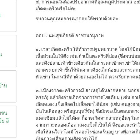
๔. การนอนในห้องปรับอากาศที่อุณหภูมิประมาณ ๒๕ อ
เกิดตะคริวหรือไม่คะ
น
รบกวนคุณหมอกรุณาตอบให้ทราบด้วยค่ะ
ตอบ : นพ.สุรเกียรติ อาชานานุภาพ
๑. เวลาเกิดตะคริว ให้ทำการปฐมพยาบาล โดยใช้มือนวด
น
เนื้อส่วนนั้นให้ตึง เช่น ถ้าเป็นตะคริวที่น่อง (ซึ่งพบบ่
และดึงปลายเท้าข้างเดียวกันนั้นกระดกเข้าหาเข่าให้มา
เข่าตรง ยกเท้าขึ้นให้พ้นจากเตียงเล็กน้อยและกระด
หัวเข่า) ในกรณีที่ทำด้วยตนเองไม่ได้ ควรเรียกหาคนอ
้าน
๒. เนื่องจากตะคริวอาจมี สาเหตุได้หลากหลาย นอกจ
ครรภ์) แล้วยังอาจเกิดจากการขาดโซเดียม (เช่น อาเ
เลือดแดงแข็งเลือดไปเลี้ยงขาได้น้อย (เช่น คนสูงอาย
าชน
มันในเลือดสูง หรือสูบบุหรี่จัด) ซึ่งมักจะเป็นตอนกลาง
แคลเซียมแล้วไม่ได้ผล ก็อาจเกิดจากสาเหตุอื่นๆ ใน
ีย อี
จากภาวะหลอดเลือด แดงแข็งก็เป็นได้ จึงขอแนะนำให
เพื่อให้แน่ใจว่าไม่มีโรคอะไรซ่อนเร้นอยู่ บางทีอาจเ
เป็นภาวะเสื่อมตามสังขาร) ก็ได้