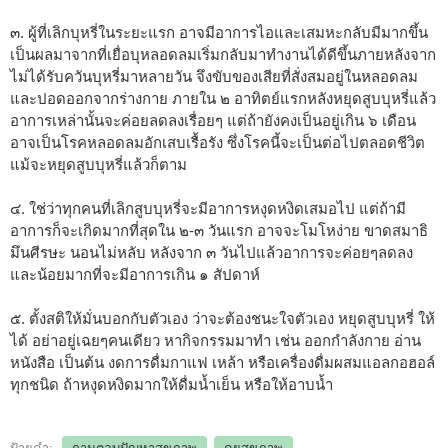
๓. ผู้ที่เลิกบุหรี่ในระยะแรก อาจมีอาการไอและเสมหะกลับมีมากขึ้น
เป็นผลมาจากที่เยื่อบุหลอดลมเริ่มกลับมาทำงานได้ดีขึ้นภายหลังจาก
ไม่ได้รับควันบุหรี่มาหลายวัน จึงขับของเสียที่สั่งสมอยู่ในหลอดลม
และปอดออกจากร่างกาย ภายใน ๒ อาทิตย์แรกหลังหยุดสูบบุหรี่แล้ว
อาการเหล่านั้นจะค่อยลดลงเรื่อยๆ แต่ถ้ายังคงเป็นอยู่เกิน ๖ เดือน
อาจเป็นโรคหลอดลมอักเสบเรื้อรัง ซึ่งโรคนี้จะเป็นต่อไปตลอดชีวิต
แม้จะหยุดสูบบุหรี่แล้วก็ตาม
๔. ใช่ว่าทุกคนที่เลิกสูบบุหรี่จะมีอาการหงุดหงิดเสมอไป แต่ถ้ามี
อาการก็จะเกิดมากที่สุดใน ๒-๓ วันแรก อาจจะโมโหง่าย ขาดสมาธิ
มึนศีรษะ นอนไม่หลับ หลังจาก ๓ วันไปแล้วอาการจะค่อยๆลดลง
และน้อยมากที่จะมีอาการเกิน ๑ สัปดาห์
๕. ตั้งสติให้มั่นบอกกับตัวเอง ว่าจะต้องชนะใจตัวเอง หยุดสูบบุหรี่ ให้
ได้ อย่าอยู่เฉยๆคนเดียว หากิจกรรมมาทำ เช่น ออกกำลังกาย อ่าน
หนังสือ เป็นต้น งดการดื่มกาแฟ เหล้า หรือเครื่องดื่มผสมแอลกอฮอล์
ทุกชนิด ถ้าหงุดหงิดมากให้ดื่มน้ำเย็น หรือให้อาบน้ำ