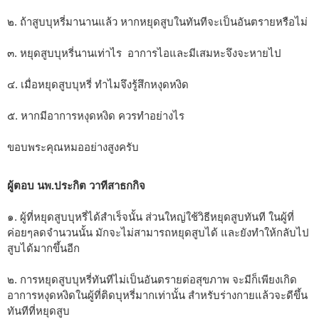
๒. ถ้าสูบบุหรี่มานานแล้ว หากหยุดสูบในทันทีจะเป็นอันตรายหรือไม่
๓. หยุดสูบบุหรี่นานเท่าไร อาการไอและมีเสมหะจึงจะหายไป
๔. เมื่อหยุดสูบบุหรี่ ทำไมจึงรู้สึกหงุดหงิด
๕. หากมีอาการหงุดหงิด ควรทำอย่างไร
ขอบพระคุณหมออย่างสูงครับ
ผู้ตอบ นพ.ประกิต วาทีสาธกกิจ
๑. ผู้ที่หยุดสูบบุหรี่ได้สำเร็จนั้น ส่วนใหญ่ใช้วิธีหยุดสูบทันที ในผู้ที่
ค่อยๆลดจำนวนนั้น มักจะไม่สามารถหยุดสูบได้ และยังทำให้กลับไป
สูบได้มากขึ้นอีก
๒. การหยุดสูบบุหรี่ทันทีไม่เป็นอันตรายต่อสุขภาพ จะมีก็เพียงเกิด
อาการหงุดหงิดในผู้ที่ติดบุหรี่มากเท่านั้น สำหรับร่างกายแล้วจะดีขึ้น
ทันทีที่หยุดสูบ