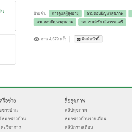
ป็น
ป้ายคำ:
การดูแลผู้สูงอายุ
ถามตอบปัญหาสุขภาพ
ถามตอบปัญหาสุขภาพ
นพ.เขษม์ชัย เสือวรรณศรี
อ่าน 4,679 ครั้ง
พิมพ์หน้านี้
เครือข่าย
สื่อสุขภาพ
มอชาวบ้าน
คลิปสุขภาพ
พ์หมอชาวบ้าน
หมอชาวบ้านรายเดือน
ยคะวิชาการ
คลินิกรายเดือน