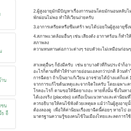
2.ผู้สูงอายุมักมีปัญหาเรื่องการนอนโดยมักนอนหลับไม่
น
พักผ่อนไม่พอ ทำให้เวียนง่ายครับ
3.อาการเครียดหรือซึมเศร้า พบได้บ่อยในผู้สูงอายุซึ
4.สภาพแวดล้อมอื่นๆ เช่น เสียงดัง อากาศร้อน ก็ทำให้
สภาพลง
ความทนทานต่อภาวะต่างๆ รอบตัวจะไม่เหมือนก่อนๆ
น
สาเหตุอื่นๆ ก็ยังมีครับ เช่น ยาบางตัวที่กินประจำก็อ
อะไรก็ตามที่ทำให้ร่างกายอ่อนแอลงกว่าปกติ ล้วนทำใ
การฉีดยา ถ้าเป็นยาแก้เวียน อาจช่วยได้บ้างแต่ก็แค่ 1-2
้าน
จากการแก้ไขต้นเหตุและจากจิตใจครับ โดยเฉพาะคนร
โรคอะไรก็ ตามขอให้ฉีดยาเถอะ หายทั้งนั้น ซึ่งในทางก
ได้เองจริง (placebo) แต่ถือเป็นแนวทางและค่านิยมที่ไ
ควรอธิบายให้คนไข้ฟังด้วยเหตุผล แม้ว่าในผู้สูงอายุน
าชน
ต้องลองดู เพื่อให้ค่านิยมเรื่องยาฉีดนี้ค่อยๆ หายไป 
ีย อี
มาตรฐานความรู้ของคนไข้ในเมืองไทยและลดการใช้