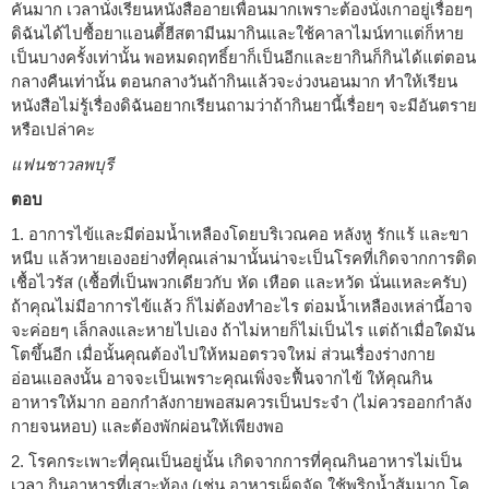
คันมาก เวลานั่งเรียนหนังสืออายเพื่อนมากเพราะต้องนั่งเกาอยู่เรื่อยๆ
ดิฉันได้ไปซื้อยาแอนตี้ฮีสตามีนมากินและใช้คาลาไมน์ทาแต่ก็หาย
เป็นบางครั้งเท่านั้น พอหมดฤทธิ์ยาก็เป็นอีกและยากินก็กินได้แต่ตอน
กลางคืนเท่านั้น ตอนกลางวันถ้ากินแล้วจะง่วงนอนมาก ทำให้เรียน
หนังสือไม่รู้เรื่องดิฉันอยากเรียนถามว่าถ้ากินยานี้เรื่อยๆ จะมีอันตราย
หรือเปล่าคะ
แฟนชาวลพบุรี
ตอบ
1. อาการไข้และมีต่อมน้ำเหลืองโดยบริเวณคอ หลังหู รักแร้ และขา
หนีบ แล้วหายเองอย่างที่คุณเล่ามานั้นน่าจะเป็นโรคที่เกิดจากการติด
เชื้อไวรัส (เชื้อที่เป็นพวกเดียวกับ หัด เหือด และหวัด นั่นแหละครับ)
ถ้าคุณไม่มีอาการไข้แล้ว ก็ไม่ต้องทำอะไร ต่อมน้ำเหลืองเหล่านี้อาจ
จะค่อยๆ เล็กลงและหายไปเอง ถ้าไม่หายก็ไม่เป็นไร แต่ถ้าเมื่อใดมัน
โตขึ้นอีก เมื่อนั้นคุณต้องไปให้หมอตรวจใหม่ ส่วนเรื่องร่างกาย
อ่อนแอลงนั้น อาจจะเป็นเพราะคุณเพิ่งจะฟื้นจากไข้ ให้คุณกิน
อาหารให้มาก ออกกำลังกายพอสมควรเป็นประจำ (ไม่ควรออกกำลัง
กายจนหอบ) และต้องพักผ่อนให้เพียงพอ
2. โรคกระเพาะที่คุณเป็นอยู่นั้น เกิดจากการที่คุณกินอาหารไม่เป็น
เวลา กินอาหารที่เสาะท้อง (เช่น อาหารเผ็ดจัด ใช้พริกน้ำส้มมาก โค