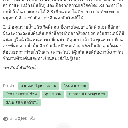
ล่า กาแฟ เหล้า เป็นต้น) และเกิดจากความเครียดโดยเฉพาะทางใจ
ปกติ ถ้ากินยาลดกรดได้ 2-3 เดือน และไม่มีอาการปวดท้อง คงจะ
หยุดยาได้ และถ้ามีอาการอีกค่อยกินใหม่ก็ได้
3. เมื่อคุณว่ายน้ำแล้วเกิดผื่นคัน ซึ่งหายโดยยาแก้แพ้ (แอนตี้ฮีสตา
มีน) เพราะฉะนั้นผื่นคันเหล่านี้อาจเกิดจากสิ่งสกปรก หรือสารเคมีที่มี
ผสมอยู่ในน้ำนั้น คุณควรเปลี่ยนสระที่คุณอาบน้ำนั้น คุณควรเปลี่ยน
สระที่คุณอาบน้ำนั้นเสีย ถ้าเมื่อเปลี่ยนแล้วคุณยังเป็นอีก คุณก็คงจะ
ต้องหยุดการว่ายน้ำในสระ เพราะมันไม่คุ้มกันเลยที่ต้องมานั่งเกากัน
ข้ามวันข้ามคืนและทำเรียนหนังสือไม่รู้เรื่อง
นพ.สันต์ หัตถีรัตน์
ป้ายคำ:
ถามตอบปัญหาสุขภาพ
โรคตามระบบ
โรคระบบต่อมไร้ท่อ
คุยสุขภาพ
ถามตอบปัญหาสุขภาพ
ศ.นพ.สันต์ หัตถีรัตน์
อ่าน 3,569 ครั้ง