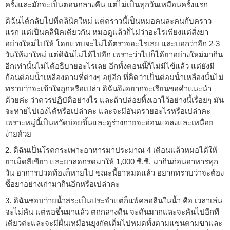
ครั้งและมักจะเป็นตอนกลางคืน แต่ไม่เป็นทุกวันเหมือนครั้งแรก
ดิฉันได้กลับไปที่คลินิคใหม่ แต่คราวนี้เป็นหมอคนละคนกับคราว
แรก แต่เป็นคลินิคเดียวกัน หมอดูแล้วก็ไม่ว่าอะไรเพียงแต่สั่งยา
อย่างใหม่ไปให้ โดยแทบจะไม่ได้ตรวจอะไรเลย และบอกว่าอีก 2-3
วันให้มาใหม่ แต่ดิฉันไม่ได้ไปอีก เพราะว่าไปก็ได้ยาอย่างใหม่มากิน
อีกเท่านั้นไม่ได้อธิบายอะไรเลย อีกทั้งตอนนี้ก็ไม่มีไข้แล้ว แต่ยังมี
ก้อนต่อมน้ำเหลืองตามที่ต่างๆ อยู่อีก ที่คิดว่าเป็นต่อมน้ำเหลืองนั้นไม่
ทราบว่าจะเข้าใจถูกหรือเปล่า ดิฉันจึงอยากจะเรียนขอคำแนะนำ
ด้วยค่ะ ว่าควรปฏิบัติอย่างไร และถ้าปล่อยทิ้งเอาไว้อย่างนี้เรื่อยๆ มัน
จะหายไปเองได้หรือเปล่าคะ และจะมีอันตรายอะไรหรือเปล่าคะ
เพราะหมู่นี้เป็นหวัดบ่อยขึ้นและดูร่างกายจะอ่อนแอลงและเหนื่อย
ง่ายด้วย
2. ดิฉันเป็นโรคกระเพาะอาหารมาประมาณ 4 เดือนแล้วหมอได้ให้
ยาเม็ดสีเขียว และยาลดกรดมาให้ 1,000 ซี.ซี. มากินก่อนอาหารทุก
วัน อาการปวดท้องก็หายไป ขณะนี้ยาหมดแล้ว อยากทราบว่าจะต้อง
ซื้อยาอย่างเก่ามากินอีกหรือเปล่าคะ
3. ดิฉันชอบว่ายน้ำสระเป็นประจำแต่ก็แพ้คลอลีนในน้ำ คือ เวลาเล่น
จะไม่คัน แต่พอขึ้นมาแล้ว ตกกลางคืน จะคันมากและจะคันไปอีกที
เดียวค่ะและจะมีผื่นเหมือนยุงกัดเต็มไปหมดทั้งตามแขนตามขาและ