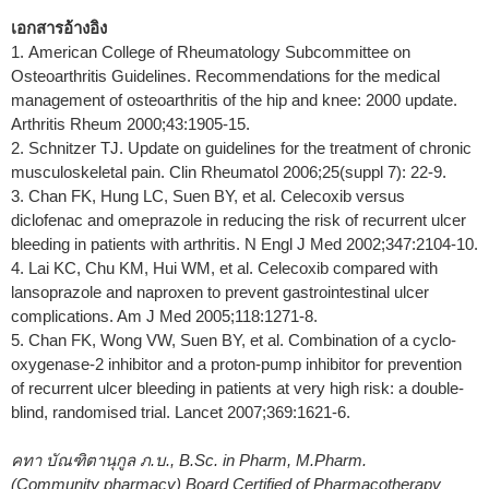
เอกสารอ้างอิง
1. American College of Rheumatology Subcommittee on
Osteoarthritis Guidelines. Recommendations for the medical
management of osteoarthritis of the hip and knee: 2000 update.
Arthritis Rheum 2000;43:1905-15.
2. Schnitzer TJ. Update on guidelines for the treatment of chronic
musculoskeletal pain. Clin Rheumatol 2006;25(suppl 7): 22-9.
3. Chan FK, Hung LC, Suen BY, et al. Celecoxib versus
diclofenac and omeprazole in reducing the risk of recurrent ulcer
bleeding in patients with arthritis. N Engl J Med 2002;347:2104-10.
4. Lai KC, Chu KM, Hui WM, et al. Celecoxib compared with
lansoprazole and naproxen to prevent gastrointestinal ulcer
complications. Am J Med 2005;118:1271-8.
5. Chan FK, Wong VW, Suen BY, et al. Combination of a cyclo-
oxygenase-2 inhibitor and a proton-pump inhibitor for prevention
of recurrent ulcer bleeding in patients at very high risk: a double-
blind, randomised trial. Lancet 2007;369:1621-6.
คทา บัณฑิตานุกูล ภ.บ., B.Sc. in Pharm, M.Pharm.
(Community pharmacy) Board Certified of Pharmacotherapy