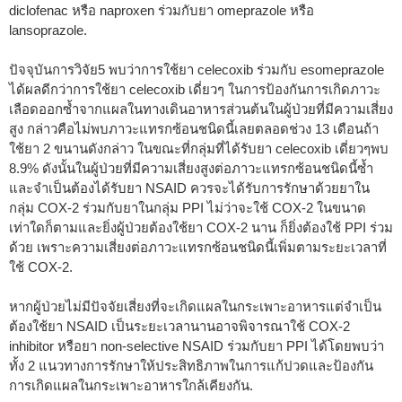
diclofenac หรือ naproxen ร่วมกับยา omeprazole หรือ
lansoprazole.
ปัจจุบันการวิจัย
5
พบว่าการใช้ยา celecoxib ร่วมกับ esomeprazole
ได้ผลดีกว่าการใช้ยา celecoxib เดี่ยวๆ ในการป้องกันการเกิดภาวะ
เลือดออกซ้ำจากแผลในทางเดินอาหารส่วนต้นในผู้ป่วยที่มีความเสี่ยง
สูง กล่าวคือไม่พบภาวะแทรกซ้อนชนิดนี้เลยตลอดช่วง 13 เดือนถ้า
ใช้ยา 2 ขนานดังกล่าว ในขณะที่กลุ่มที่ได้รับยา celecoxib เดี่ยวๆพบ
8.9% ดังนั้นในผู้ป่วยที่มีความเสี่ยงสูงต่อภาวะแทรกซ้อนชนิดนี้ซ้ำ
และจำเป็นต้องได้รับยา NSAID ควรจะได้รับการรักษาด้วยยาใน
กลุ่ม COX-2 ร่วมกับยาในกลุ่ม PPI ไม่ว่าจะใช้ COX-2 ในขนาด
เท่าใดก็ตามและยิ่งผู้ป่วยต้องใช้ยา COX-2 นาน ก็ยิ่งต้องใช้ PPI ร่วม
ด้วย เพราะความเสี่ยงต่อภาวะแทรกซ้อนชนิดนี้เพิ่มตามระยะเวลาที่
ใช้ COX-2.
หากผู้ป่วยไม่มีปัจจัยเสี่ยงที่จะเกิดแผลในกระเพาะอาหารแต่จำเป็น
ต้องใช้ยา NSAID เป็นระยะเวลานานอาจพิจารณาใช้ COX-2
inhibitor หรือยา non-selective NSAID ร่วมกับยา PPI ได้โดยพบว่า
ทั้ง 2 แนวทางการรักษาให้ประสิทธิภาพในการแก้ปวดและป้องกัน
การเกิดแผลในกระเพาะอาหารใกล้เคียงกัน.