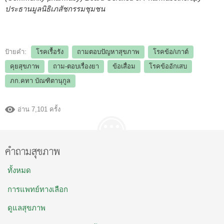
ประธานมูลนิธิเภสัชกรรมชุมชน
ป้ายคำ:
โรคเรื้อรัง
ถามตอบปัญหาสุขภาพ
โรคข้อ/เกาต์
คุยสุขภาพ
ถาม-ตอบเรื่องยา
ข้อเสื่อม
โรคข้ออักเสบ
ภก.คทา บัณฑิตานุกูล
อ่าน 7,101 ครั้ง
คำถามสุขภาพ
ทั้งหมด
การแพทย์ทางเลือก
ดูแลสุขภาพ