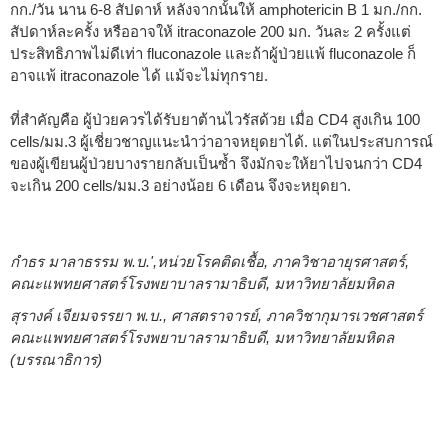
กก./วัน นาน 6-8 สัปดาห์ หลังจากนั้นให้ amphotericin B 1 มก./กก.
สัปดาห์ละครั้ง หรืออาจให้ itraconazole 200 มก. วันละ 2 ครั้งแต่
ประสิทธิภาพไม่ดีเท่า fluconazole และถ้าผู้ป่วยแพ้ fluconazole ก็
อาจแพ้ itraconazole ได้ แม้จะไม่ทุกราย.
ที่สำคัญคือ ผู้ป่วยควรได้รับยาต้านไวรัสด้วย เมื่อ CD4 สูงเกิน 100
cells/มม.3 ผู้เชี่ยวชาญแนะนำว่าอาจหยุดยาได้. แต่ในประสบการณ์
ของผู้เขียนผู้ป่วยบางรายกลับเป็นซ้ำ จึงมักจะให้ยาไปจนกว่า CD4
จะเกิน 200 cells/มม.3 อย่างน้อย 6 เดือน จึงจะหยุดยา.
กำธร มาลาธรรม พ.บ.',หน่วยโรคติดเชื้อ, ภาควิชาอายุรศาสตร์,
คณะแพทยศาสตร์โรงพยาบาลรามาธิบดี, มหาวิทยาลัยมหิดล
สุรางค์ เจียมจรรยา พ.บ., ศาสตราจารย์, ภาควิชากุมารเวชศาสตร์
คณะแพทยศาสตร์โรงพยาบาลรามาธิบดี, มหาวิทยาลัยมหิดล
(บรรณาธิการ)