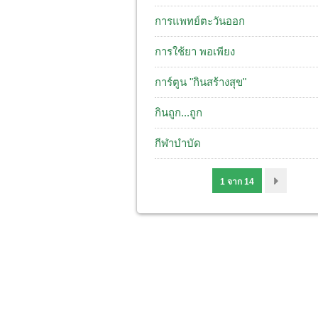
การแพทย์ตะวันออก
การใช้ยา พอเพียง
การ์ตูน "กินสร้างสุข"
กินถูก...ถูก
กีฬาบำบัด
1 จาก 14