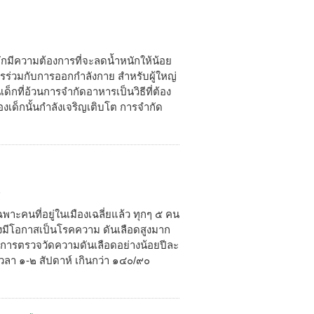
 มักมีความต้องการที่จะลดน้ำหนักให้น้อย
หารร่วมกับการออกกำลังกาย สำหรับผู้ใหญ่
็กที่อ้วนการจำกัดอาหารเป็นวิธีที่ต้อง
เด็กนั้นกำลังเจริญเติบโต การจำกัด
8
ะคนที่อยู่ในเมืองเฉลี่ยแล้ว ทุกๆ ๕ คน
 ยิ่งมีโอกาสเป็นโรคความ ดันเลือดสูงมาก
้รับการตรวจวัดความดันเลือดอย่างน้อยปีละ
เวลา ๑-๒ สัปดาห์ เกินกว่า ๑๔๐/๙๐