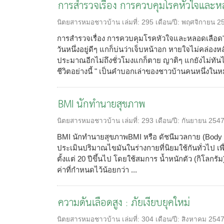
การสำรวจเรื่อง การควบคุมโรคหัวใจและห
นิตยสารหมอชาวบ้าน
เล่มที่:
295
เดือน/ปี:
พฤศจิกายน 2
การสำรวจเรื่อง การควบคุมโรคหัวใจและหลอดเลือด
วันหนึ่งอยู่ดีๆ แกก็บ่นว่าเจ็บหน้าอก หายใจไม่คล่องหลั
ประมาณอีกไม่ถึงชั่วโมงแกก็ตาย ญาติๆ แกยังไม่ทันได้ตั้
ชีวิตอย่างนี้ " เป็นคำบอกเล่าของชาวบ้านคนหนึ่งในหมู
BMI นักทำนายสุขภาพ
นิตยสารหมอชาวบ้าน
เล่มที่:
293
เดือน/ปี:
กันยายน 254
BMI นักทำนายสุขภาพBMI หรือ ดัชนีมวลกาย (Body Ma
ประเมินปริมาณไขมันในร่างกายที่นิยมใช้กันทั่วไป 
ตั้งแต่ 20 ปีขึ้นไป โดยใช้สมการ น้ำหนักตัว (กิโลกรัม
ค่าที่กำหนดไว้น้อยกว่า ...
ความดันเลือดสูง : ภัยเงียบยุคใหม่
นิตยสารหมอชาวบ้าน
เล่มที่:
304
เดือน/ปี:
สิงหาคม 254