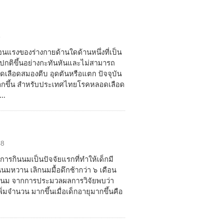
8
นแรงของร่างกายด้านใดด้านหนึ่งที่เป็น
ดปกติขึ้นอย่างกะทันหันและไม่สามารถ
เลือดสมองตีบ อุดตันหรือแตก ปัจจุบัน
มากขึ้น สำหรับประเทศไทยโรคหลอดเลือด
..
48
รกินนมเป็นปัจจัยแรกที่ทำให้เด็กมี
รกินนมหวาน เลิกนมมื้อดึกช้ากว่า ๖ เดือน
วดนม จากการประมวลผลการวิจัยพบว่า
มจำนวน มากขึ้นเมื่อเด็กอายุมากขึ้นคือ