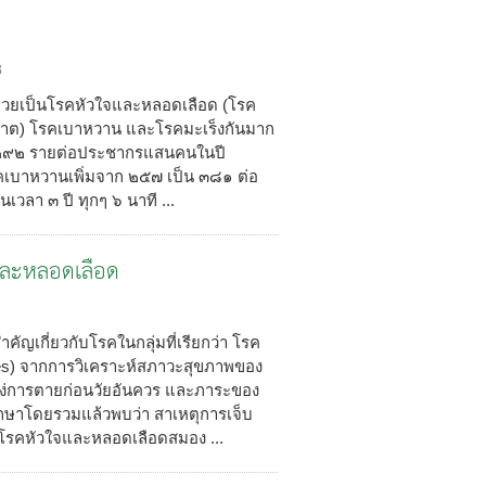
8
นไทยป่วยเป็นโรคหัวใจและหลอดเลือด (โรค
พาต) โรคเบาหวาน และโรคมะเร็งกันมาก
จาก ๒๙๒ รายต่อประชากรแสนคนในปี
เบาหวานเพิ่มจาก ๒๕๗ เป็น ๓๘๑ ต่อ
วลา ๓ ปี ทุกๆ ๖ นาที ...
จและหลอดเลือด
เกี่ยวกับโรคในกลุ่มที่เรียกว่า โรค
ases) จากการวิเคราะห์สภาวะสุขภาพของ
ง่การตายก่อนวัยอันควร และภาระของ
ักษาโดยรวมแล้วพบว่า สาเหตุการเจ็บ
โรคหัวใจและหลอดเลือดสมอง ...