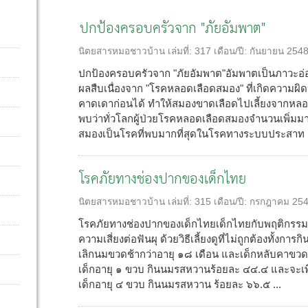
ปกป้องครอบครัวจาก "ภัยอัมพาต"
นิตยสารหมอชาวบ้าน
เล่มที่:
317
เดือน/ปี:
กันยายน 254
ปกป้องครอบครัวจาก "ภัยอัมพาต"อัมพาตเป็นภาวะอ่อ
ผลสืบเนื่องจาก "โรคหลอดเลือดสมอง" ที่เกิดความผิ
คาดเดาก่อนได้ ทำให้สมองขาดเลือดไปเลี้ยงจากหลอด
พบว่าทั่วโลกผู้ป่วยโรคหลอดเลือดสมองจำนวนเพิ่ม
สมองเป็นโรคที่พบมากที่สุดในโรคทางระบบประสาท .
โรคภัยทางช่องปากของเด็กไทย
นิตยสารหมอชาวบ้าน
เล่มที่:
315
เดือน/ปี:
กรกฎาคม 25
โรคภัยทางช่องปากของเด็กไทยเด็กไทยกับพฤติกรรมกา
ความเสี่ยงต่อฟันผุ ด้วยวิธีเลี้ยงดูที่ไม่ถูกต้องทั้งกา
เลิกนมขวดช้ากว่าอายุ ๑๘ เดือน และเด็กหลับคาข
เด็กอายุ ๑ ขวบ กินนมรสหวานร้อยละ ๔๔.๔ และจะเพิ่
เด็กอายุ ๔ ขวบ กินนมรสหวาน ร้อยละ ๖๖.๕ ...