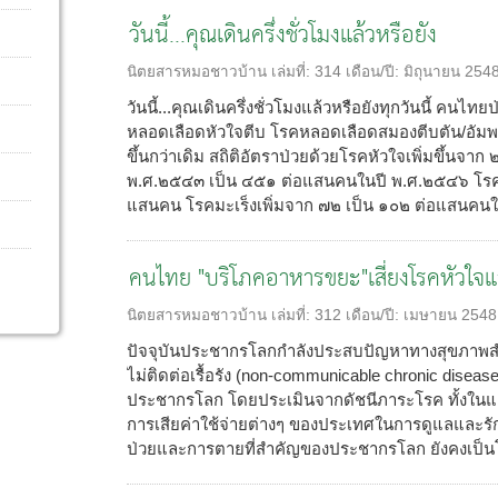
วันนี้...คุณเดินครึ่งชั่วโมงแล้วหรือยัง
นิตยสารหมอชาวบ้าน
เล่มที่:
314
เดือน/ปี:
มิถุนายน 254
วันนี้...คุณเดินครึ่งชั่วโมงแล้วหรือยังทุกวันนี้ ค
หลอดเลือดหัวใจตีบ โรคหลอดเลือดสมองตีบตัน/อัม
ขึ้นกว่าเดิม สถิติอัตราป่วยด้วยโรคหัวใจเพิ่มขึ้น
พ.ศ.๒๕๔๓ เป็น ๔๕๑ ต่อแสนคนในปี พ.ศ.๒๕๔๖ โรค
แสนคน โรคมะเร็งเพิ่มจาก ๗๒ เป็น ๑๐๒ ต่อแสนคนในเ
คนไทย "บริโภคอาหารขยะ"เสี่ยงโรคหัวใ
นิตยสารหมอชาวบ้าน
เล่มที่:
312
เดือน/ปี:
เมษายน 2548
ปัจจุบันประชากรโลกกำลังประสบปัญหาทางสุขภาพสำคัญ
ไม่ติดต่อเรื้อรัง (non-communicable chronic dise
ประชากรโลก โดยประเมินจากดัชนีภาระโรค ทั้งในแ
การเสียค่าใช้จ่ายต่างๆ ของประเทศในการดูแลและร
ป่วยและการตายที่สำคัญของประชากรโลก ยังคงเป็น