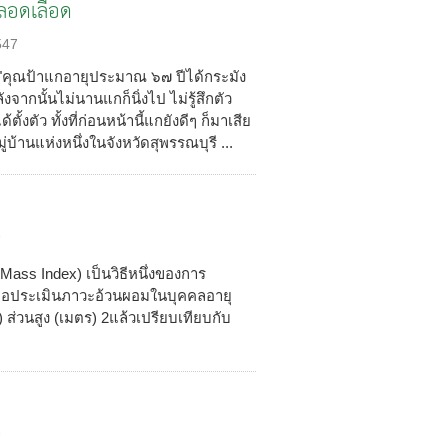
ลอดเลือด
547
"คุณป้าแกอายุประมาณ ๖๗ ปีได้กระมัง
งจากนั้นไม่นานแกก็นิ่งไป ไม่รู้สึกตัว
งตัว ทั้งที่ก่อนหน้านี้แกยังดีๆ ก็มาเสีย
่บ้านแห่งหนึ่งในจังหวัดสุพรรณบุรี ...
7
ss Index) เป็นวิธีหนึ่งของการ
เพื่อประเมินภาวะอ้วนผอมในบุคคลอายุ
) ส่วนสูง (เมตร) 2แล้วเปรียบเทียบกับ
7