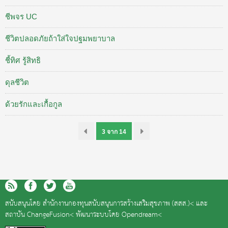
ชีพจร UC
ชีวิตปลอดภัยถ้าใส่ใจปฐมพยาบาล
ชี้ทิศ รู้สิทธิ
ดุลชีวิต
ด้วยรักและเกื้อกูล
3 จาก 14
สนับสนุนโดย
สำนักงานกองทุนสนับสนุนการสร้างเสริมสุขภาพ (สสส.)<
และ
สถาบัน ChangeFusion<
พัฒนาระบบโดย
Opendream<