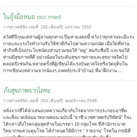
ในอุ้งมือหมอ occ med
วารสารคลินิก
เล่มที่:
265
เดือน/ปี:
มกราคม 2550
สวัสดีปีกุนแด่ท่านผู้อ่านทุกท่าน ปีมหามงคลนี้ หวังว่าทุกท่านจะมีแรง
กายและแรงใจทำงานรับใช้ชาติกันไปตามความถนัด เมื่อใดที่ท่าน
ทำกิจที่เป็นประโยชน์ต่อส่วนรวมขอให้ "หมู" สมกับชื่อปี และขอให้
ท่านมีสุขภาพที่ดี อย่างน้อยในระดับสุขภาพกายและสุขภาพจิตไป
ตลอดปีเช่นกัน.หลายครั้งที่ผู้เขียนได้แรงบันดาลใจหรือวัตถุดิบใน
การเขียนบทความจากน้องๆ แพทย์ประจำบ้าน1 ที่มาฝึกงาน ...
ภัยสุขภาพจากโลหะ
วารสารคลินิก
เล่มที่:
263
เดือน/ปี:
พฤศจิกายน 2549
หลังจากที่ได้นำเสนอบทความเกี่ยวกับโรคจากการประกอบอาชีพ
และสิ่งแวดล้อมมาหลายตอน ฉบับนี้ ”อาชีวเวชศาสตร์ปริทัศน์" ก็จะ
ได้กล่าวถึงโรคกลุ่มสุดท้ายในบรรดา 10 กลุ่มโรค ที่สำนักระบาด
วิทยากรมควบคุมโรค ได้กำหนดให้มีการ " รายงาน" โรคใน กรณีที่