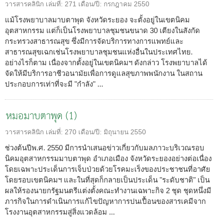
วารสารคลินิก
เล่มที่:
271
เดือน/ปี:
กรกฎาคม 2550
แม้โรงพยาบาลมาบตาพุด จังหวัดระยอง จะตั้งอยู่ในเขตนิคม
อุตสาหกรรม แต่ก็เป็นโรงพยาบาลชุมชนขนาด 30 เตียงในสังกัด
กระทรวงสาธารณสุข ซึ่งมีการจัดบริการทางการแพทย์และ
สาธารณสุขเฉกเช่นโรงพยาบาลชุมชนแห่งอื่นในประเทศไทย.
อย่างไรก็ตาม เนื่องจากตั้งอยู่ในเขตนิคมฯ ดังกล่าว โรงพยาบาลได้
จัดให้มีบริการอาชีวอนามัยเพื่อการดูแลสุขภาพพนักงาน ในสถาน
ประกอบการเท่าที่จะมี "กำลัง" ...
หมอมาบตาพุด (1)
วารสารคลินิก
เล่มที่:
270
เดือน/ปี:
มิถุนายน 2550
ช่วงต้นปีพ.ศ. 2550 มีการนำเสนอข่าวเกี่ยวกับมลภาวะบริเวณรอบ
นิคมอุตสาหกรรมมาบตาพุด อำเภอเมือง จังหวัดระยองอย่างต่อเนื่อง
โดยเฉพาะประเด็นการเจ็บป่วยด้วยโรคมะเร็งของประชาชนที่อาศัย
โดยรอบเขตนิคมฯ และในที่สุดก็กลายเป็นประเด็น "ระดับชาติ" เป็น
ผลให้รองนายกรัฐมนตรีแต่งตั้งคณะทำงานเฉพาะกิจ 2 ชุด ชุดหนึ่งมี
ภารกิจในการดำเนินการแก้ไขปัญหาการปนเปื้อนของสารเคมีจาก
โรงงานอุตสาหกรรมสู่สิ่งแวดล้อม ...