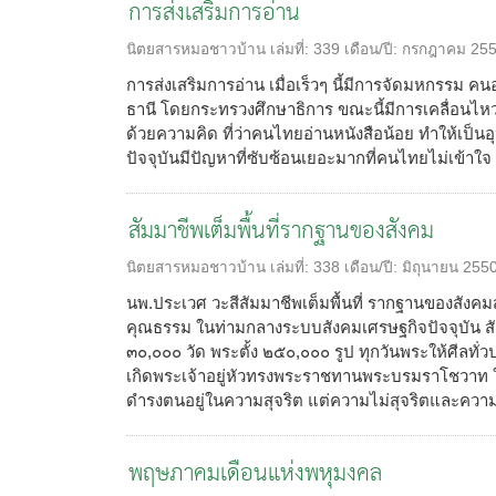
การส่งเสริมการอ่าน
นิตยสารหมอชาวบ้าน
เล่มที่:
339
เดือน/ปี:
กรกฎาคม 25
การส่งเสริมการอ่าน เมื่อเร็วๆ นี้มีการจัดมหกรรม คน
ธานี โดยกระทรวงศึกษาธิการ ขณะนี้มีการเคลื่อนไห
ด้วยความคิด ที่ว่าคนไทยอ่านหนังสือน้อย ทำให้เป็
ปัจจุบันมีปัญหาที่ซับซ้อนเยอะมากที่คนไทยไม่เข้าใจ .
สัมมาชีพเต็มพื้นที่รากฐานของสังคม
นิตยสารหมอชาวบ้าน
เล่มที่:
338
เดือน/ปี:
มิถุนายน 255
นพ.ประเวศ วะสีสัมมาชีพเต็มพื้นที่ รากฐานของสังคมสั
คุณธรรม ในท่ามกลางระบบสังคมเศรษฐกิจปัจจุบัน สังค
๓๐,๐๐๐ วัด พระตั้ง ๒๕๐,๐๐๐ รูป ทุกวันพระให้ศีลทั่ว
เกิดพระเจ้าอยู่หัวทรงพระราชทานพระบรมราโชวาท 
ดำรงตนอยู่ในความสุจริต แต่ความไม่สุจริตและความฉ
พฤษภาคมเดือนแห่งพหุมงคล