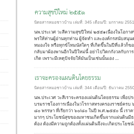
ความสุขปีใหม่ ๒๕๕๑
นิตยสารหมอชาวบ้าน
เล่มที่:
345
เดือน/ปี:
มกราคม 255
นพ.ประเวศ วะสีความสุขปีใหม่ ๒๕๕๑เนื่องในโอกา
พรให้ท่านผู้อ่านทุกท่าน ผู้จัดทำ และองค์กรสนับสนุ
หมองใจ หรือทุกข์โทมนัสใดๆ ที่เกิดขึ้นในปีที่แล้วก็
กลับมาผ้องพานอีกในปีใหม่นี้ อย่าไปวิตกกังวลกับการเ
เกิด เพราะมีเหตุปัจจัยให้มันเป็นเช่นนั้นเอง ...
เราจะครองแผนดินโดยธรรม
นิตยสารหมอชาวบ้าน
เล่มที่:
344
เดือน/ปี:
ธันวาคม 255
นพ.ประเวศ วะสีเราจะครองแผ่นดินโดยธรรม เพื่อ
บรมราชโองการเนื่องในวโรกาสทรงครองราชย์ครบ 
๘๐ พรรษา ที่เรียกว่า ๖๐/๘๐ ในปี พ.ศ.๒๕๕๐ นี้ เ
มากๆ ประโยชน์สุขของมหาชนเกิดขึ้นจากแผ่นดินมีธ
ต้อง ต้องมีความถูกต้องทั้งแผ่นดินจึงจะเกิดประโยชน