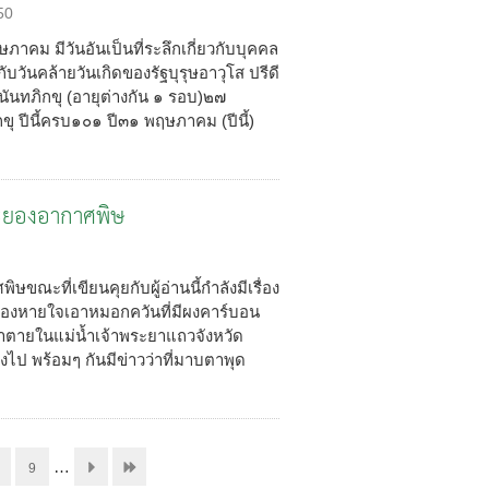
50
ม มีวันอันเป็นที่ระลึกเกี่ยวกับบุคคล
ันคล้ายวันเกิดของรัฐบุรุษอาวุโส ปรีดี
นทภิกขุ (อายุต่างกัน ๑ รอบ)๒๗
ุ ปีนี้ครบ๑๐๑ ปี๓๑ พฤษภาคม (ปีนี้)
ระยองอากาศพิษ
ขณะที่เขียนคุยกับผู้อ่านนี้กำลังมีเรื่อง
ต้องหายใจเอาหมอกควันที่มีผงคาร์บอน
าตายในแม่น้ำเจ้าพระยาแถวจังหวัด
ลงไป พร้อมๆ กันมีข่าวว่าที่มาบตาพุด
…
9