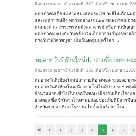
นิตยสารหมอชาวบ้าน
เล่มที่:
337
เดือน/ปี:
พฤษภาคม 25
พฤษภาคมเดือนแห่งพหุมงคลประเวศ วะสีในเดือนพฤษภาค
และเหตุการณ์ดีๆ หลายอย่าง เช่น๑๑ พฤษภาคม ตรงกับว
พนมยงค์ และพระพรหมมังคลาจารย์ หรือท่านปัญญานั
พฤษภาคม ตรงกับวันคล้ายวันเกิดอาจารย์พุทธทาสภิกข
ตรงกับวันวิสาขบูชา เป็นวันงดสูบบุหรี่โลก ...
หมอกควันที่เชียงใหม่ปลาตายที่อ่างทอง-
นิตยสารหมอชาวบ้าน
เล่มที่:
336
เดือน/ปี:
เมษายน 2550
หมอกควันที่เชียงใหม่ปลาตายที่อ่างทอง-ระยองอากาศพิษ
หมอกควันที่เชียงใหม่เนื่องจากไฟไหม้ป่า ประชาชน
จำนวนมากเข้าไปในปอดในขณะเดียวกันเกิดเรื่องปล
อ่างทอง ซึ่งเข้าใจว่าโรงงานปล่อยของเสียที่มีสารพิษ
จังหวัดระยอง ที่เอาโรงงาน ไปตั้งเป็นร้อยๆ โรง ...
1
2
3
4
5
6
7
8