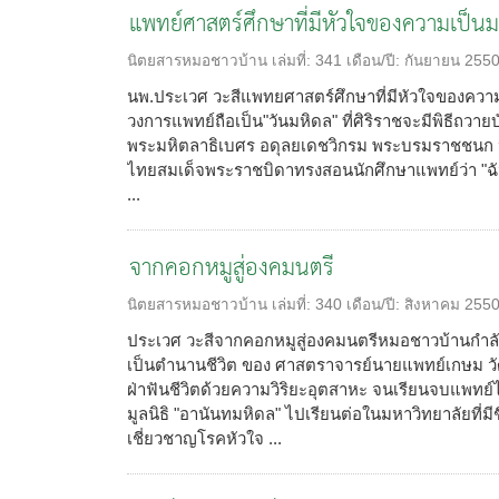
แพทย์ศาสตร์ศึกษาที่มีหัวใจของความเป็นม
นิตยสารหมอชาวบ้าน
เล่มที่:
341
เดือน/ปี:
กันยายน 255
นพ.ประเวศ วะสีแพทยศาสตร์ศึกษาที่มีหัวใจของความเ
วงการแพทย์ถือเป็น"วันมหิดล" ที่ศิริราชจะมีพิธีถว
พระมหิตลาธิเบศร อดุลยเดชวิกรม พระบรมราชชนก 
ไทยสมเด็จพระราชบิดาทรงสอนนักศึกษาแพทย์ว่า "ฉันไ
...
จากคอกหมูสู่องคมนตรี
นิตยสารหมอชาวบ้าน
เล่มที่:
340
เดือน/ปี:
สิงหาคม 255
ประเวศ วะสีจากคอกหมูสู่องคมนตรีหมอชาวบ้านกำลังจัดพ
เป็นตำนานชีวิต ของ ศาสตราจารย์นายแพทย์เกษม วัฒ
ฝ่าฟันชีวิตด้วยความวิริยะอุตสาหะ จนเรียนจบแพทย
มูลนิธิ "อานันทมหิดล" ไปเรียนต่อในมหาวิทยาลัยที่มีช
เชี่ยวชาญโรคหัวใจ ...