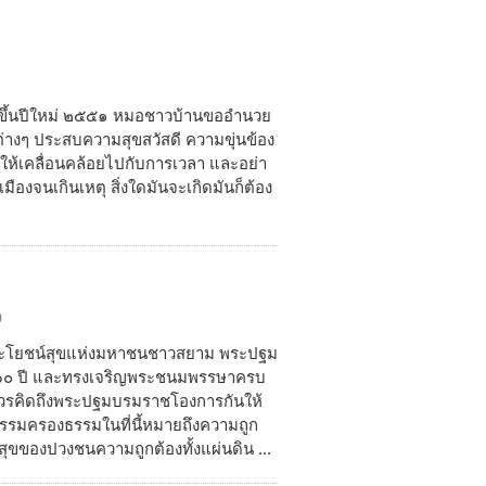
1
สขึ้นปีใหม่ ๒๕๕๑ หมอชาวบ้านขออำนวย
นต่างๆ ประสบความสุขสวัสดี ความขุ่นข้อง
ขอให้เคลื่อนคล้อยไปกับการเวลา และอย่า
มืองจนเกินเหตุ สิ่งใดมันจะเกิดมันก็ต้อง
0
ประโยชน์สุขแห่งมหาชนชาวสยาม พระปฐม
๖๐ ปี และทรงเจริญพระชนมพรรษาครบ
ราควรคิดถึงพระปฐมบรมราชโองการกันให้
รรมครองธรรมในที่นี้หมายถึงความถูก
์สุขของปวงชนความถูกต้องทั้งแผ่นดิน ...