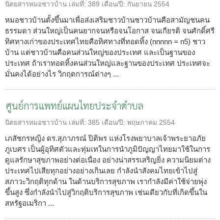
นิตยสารหมอชาวบ้าน
เล่มที่:
389
เดือน/ปี:
กันยายน 2554
หมอชาวบ้านตั้งขึ้นมาเพื่อส่งเสริมชาวบ้านชาวบ้านคือสามัญชนคน
ธรรมดา ส่วนใหญ่เป็นคนยากจนหรือจนโอกาส จนเกียรติ จนศักดิ์ศรี
ทิศทางเก่าของประเทศไทยคือทิศทางที่ทอดทิ้ง (nnnnn = n5) ชาว
บ้าน แต่ชาวบ้านคือคนส่วนใหญ่ของประเทศ และเป็นฐานของ
ประเทศ ถ้าเราทอดทิ้งคนส่วนใหญ่และฐานของประเทศ ประเทศจะ
มั่นคงได้อย่างไร วิกฤตการณ์ต่างๆ ...
ศูนย์การแพทย์แผนไทยประจำตำบล
นิตยสารหมอชาวบ้าน
เล่มที่:
385
เดือน/ปี:
พฤษภาคม 2554
เภสัชกรหญิง ดร.สุภาภรณ์ ปิติพร แห่งโรงพยาบาลเจ้าพระยาอภัย
ภูเบศร เป็นผู้อุทิศตัวและทุ่มเทในการนำภูมิปัญญาไทยมาใช้ในการ
ดูแลรักษาสุขภาพอย่างต่อเนื่อง อย่างน่าสรรเสริญยิ่ง ความนิยมต่าง
ประเทศไปเสียทุกอย่างอย่างเกินเลย กำลังนำสังคมไทยเข้าไปสู่
สภาวะวิกฤติทุกด้าน ในด้านบริการสุขภาพ เรากำลังมีค่าใช้จ่ายพุ่ง
ขึ้นสูง ซึ่งกำลังนำไปสู่วิกฤติบริการสุขภาพ เช่นเดียวกับที่เกิดขึ้นใน
สหรัฐอเมริกา ...