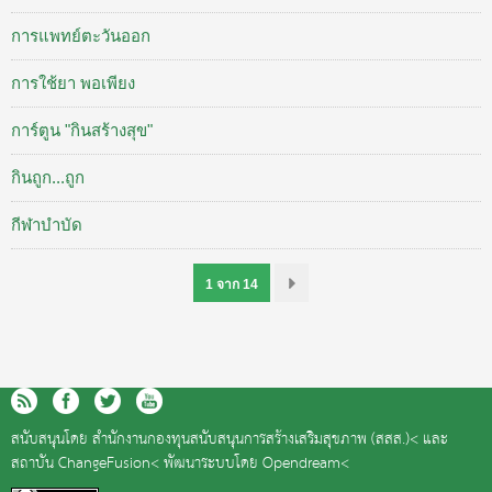
การแพทย์ตะวันออก
การใช้ยา พอเพียง
การ์ตูน "กินสร้างสุข"
กินถูก...ถูก
กีฬาบำบัด
1 จาก 14
สนับสนุนโดย
สำนักงานกองทุนสนับสนุนการสร้างเสริมสุขภาพ (สสส.)<
และ
สถาบัน ChangeFusion<
พัฒนาระบบโดย
Opendream<