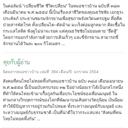
ในคอลัมน์ “เปลี่ยนชีวิต ชีวิตเปลี่ยน” ในหมอชาวบ้าน ฉบับที่ ๓๘๓
เดือนมีนาคม พ.ศ.๒๕๕๔ นี้เป็นเรื่องเล่าชีวิตของคุณธวัชชัย เอกธุระ
ประคัลภ์ ประธานชมรมจักรยานเพื่อสุขภาพจังหวัดนครปฐม ที่อดีต
ป่วยสารพัดโรค ทั้งเปลี่ยนไต–ตัดม้าม มะเร็งต่อมลูกหมาก ติดเชื้อใน
กระแสโลหิต ฟังดูไม่น่าจะรอด แต่คุณธวัชชัยไม่ยอมตาย “ฮึดสู้”
โดยการออกกำลังกายด้วยการเดินเร็วๆ และขี่จักรยาน สามารถขี่
จักรยานได้วันละ ๒๐๐ กิโลเมตร ...
คุยกับผู้อ่าน
นิตยสารหมอชาวบ้าน
เล่มที่:
384
เดือน/ปี:
มกราคม 2554
สังคมที่คนไทยไม่ทอดทิ้งกันหมอชาวบ้าน ฉบับ ๓๘๔ เดือนเมษายน
พ.ศ.๒๕๕๔ นี้เป็นฉบับครบรอบ ๓๒ ปีอย่างน้อยเราได้เป็นกลไกหนึ่ง
ที่ทำให้คนไทยเข้ามาเกื้อกูลกันเพื่อประโยชน์ของเพื่อนมนุษย์ ใน
ท่ามกลางวิกฤตการณ์ของโลกที่พัฒนาบนเส้นทางวัตถุนิยม เงินนิยม
ทำให้มีปัญหาการอยู่ร่วมกันไปหมด ทั้งระหว่างมนุษย์กับมนุษย์ และ
ระหว่างมนุษย์กับธรรมชาติ เป็นที่น่าดีใจว่ากระแสแห่ง “สังคมที่คน
ไทยไม่ทอดทิ้งกัน” ...