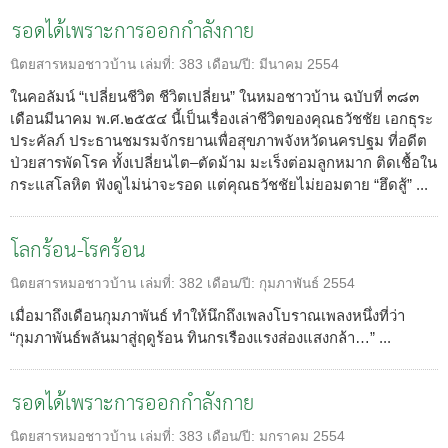
รอดได้เพราะการออกกำลังกาย
นิตยสารหมอชาวบ้าน
เล่มที่:
383
เดือน/ปี:
มีนาคม 2554
ในคอลัมน์ “เปลี่ยนชีวิต ชีวิตเปลี่ยน” ในหมอชาวบ้าน ฉบับที่ ๓๘๓
เดือนมีนาคม พ.ศ.๒๕๕๔ นี้เป็นเรื่องเล่าชีวิตของคุณธวัชชัย เอกธุระ
ประคัลภ์ ประธานชมรมจักรยานเพื่อสุขภาพจังหวัดนครปฐม ที่อดีต
ป่วยสารพัดโรค ทั้งเปลี่ยนไต–ตัดม้าม มะเร็งต่อมลูกหมาก ติดเชื้อใน
กระแสโลหิต ฟังดูไม่น่าจะรอด แต่คุณธวัชชัยไม่ยอมตาย “ฮึดสู้” ...
โลกร้อน-โรคร้อน
นิตยสารหมอชาวบ้าน
เล่มที่:
382
เดือน/ปี:
กุมภาพันธ์ 2554
เมื่อมาถึงเดือนกุมภาพันธ์ ทำให้นึกถึงเพลงโบราณเพลงหนึ่งที่ว่า
“กุมภาพันธ์พลันมาสู่ฤดูร้อน ทินกรเรืองแรงส่องแสงกล้า…” ...
รอดได้เพราะการออกกำลังกาย
นิตยสารหมอชาวบ้าน
เล่มที่:
383
เดือน/ปี:
มกราคม 2554