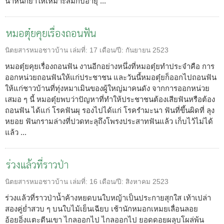
น้ำหนักยาให้เหมาะสมกับอายุ ...
หมอตุ๋ยคุยเรื่องถอนฟัน
นิตยสารหมอชาวบ้าน
เล่มที่:
17
เดือน/ปี:
กันยายน 2523
หมอตุ๋ยคุยเรื่องถอนฟัน งานอีกอย่างหนึ่งที่หมอตุ๋ยทำประจำคือ การ
ออกหน่วยถอนฟันให้แก่ประชาชน และวันนี้หมอตุ๋ยก็ออกไปถอนฟัน
ให้แก่ชาวบ้านที่ทุ่งหมาเมินของผู้ใหญ่มาคนดัง จากการออกหน่วย
เสมอ ๆ นี้ หมอตุ๋ยพบว่าปัญหาที่ทำให้ประชาชนต้องเสียฟันหรือต้อง
ถอนฟัน ได้แก่ โรคฟันผุ รองไปได้แก่ โรครำมะนา ฟันที่ขึ้นผิดที่ ลุง
หยอย ฟันกรามล่างที่ปวดทะลุถึงโพรงประสาทฟันแล้ว เก็บไว้ไม่ได้
แล้ว ...
ร่วงแล้วที่ราวป่า
นิตยสารหมอชาวบ้าน
เล่มที่:
16
เดือน/ปี:
สิงหาคม 2523
ร่วงแล้วที่ราวป่าน้ำค้างหยดบนใบหญ้าเป็นประกายสุกใส เท้าเปล่า
สองคู่ย่ำสวบ ๆ บนใบไม้เย็นเฉียบ เช้านักหมอกเหมยเลื่อนลอย
อ้อยอิ่งแตะตีนเขา ไกลออกไป ไกลออกไป ยอดดอยผลุบโผล่พ้น