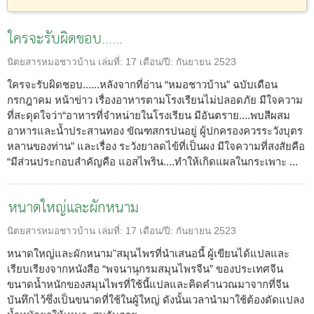
ใครจะรับผิดชอบ......
นิตยสารหมอชาวบ้าน
เล่มที่:
17
เดือน/ปี:
กันยายน 2523
ใครจะรับผิดชอบ......หลังจากที่อ่าน “หมอชาวบ้าน” ฉบับเดือน
กรกฎาคม หน้าข่าว เรื่องอาหารตามโรงเรียนไม่ปลอดภัย มีใจความ
ที่สะดุดใจว่า“อาหารที่จำหน่ายในโรงเรียน มีอันตราย....พบสีผสม
อาหารและน้ำประสานทอง ขัณฑสกรปนอยู่ ผู้ปกครองควรระวังบุตร
หลานของท่าน” และเรื่อง ระวังยาลดไข้ที่เป็นผง มีใจความที่สงสัยคือ
“มีส่วนประกอบสำคัญคือ แอสไพริน....ทำให้เกิดแผลในกระเพาะ ...
หนาดใหญ่และผักหนาม
นิตยสารหมอชาวบ้าน
เล่มที่:
17
เดือน/ปี:
กันยายน 2523
หนาดใหญ่และผักหนาม"สมุนไพรที่นำเสนอนี้ ผู้เขียนได้แปลและ
เรียบเรียงจากหนังสือ “พจนานุกรมสมุนไพรจีน” ของประเทศจีน
ขนาดน้ำหนักของสมุนไพรที่ใช้นี้แปลและคิดคำนวณมาจากที่จีน
บันทึกไว้ซึ่งเป็นขนาดที่ใช้ในผู้ใหญ่ ดังนั้นเวลานำมาใช้ต้องดัดแปลง