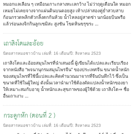
หมอกแลเลือน ๆ เหมือนเกาะกลางทะเลกว้าง ไม่ว่าฤดูเดือนใด หมอก
เหมยไม่เคยจางจากแผ่นดินบนดอยสูง เท้าเปล่าสองคู่ย่ำสวบสาบ
ก้อนกรวดพลิกตัวกลิ้งตกก้นห้วย น้ำไหลอยู่สาดซ่า นกน้อยบินพรือ
แล้วร่อนลงจิกกินลูกเซมิสะ สูงชัน โขดหินขรุขระ ...
เถาสิงโตและอ้อย
นิตยสารหมอชาวบ้าน
เล่มที่:
16
เดือน/ปี:
สิงหาคม 2523
เถาสิงโตและอ้อยสมุนไพรที่นำเสนอนี้ ผู้เขียนได้แปลและเรียบเรียง
จากหนังสือ “พจนานุกรมสมุนไพรจีน” ของประเทศจีน ขนาดน้ำหนัก
ของสมุนไพรที่ใช้นี้แปลและคิดคำนวณมาจากที่จีนบันทึกไว้ ซึ่งเป็น
ขนาดที่ใช้ในผู้ใหญ่ ดังนั้นเวลานำมาใช้ต้องดัดแปลงน้ำหนักของยา
ให้เหมาะสมกับอายุ น้ำหนักและสุขภาพของผู้ใช้ด้วย เถาสิงโต⇒ ชื่อ
อื่นเถาเงาะ ...
กระดูกหัก (ตอนที่ 2 )
นิตยสารหมอชาวบ้าน
เล่มที่:
16
เดือน/ปี:
สิงหาคม 2523