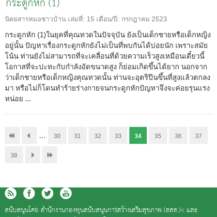
กระดูกหัก (1)
นิตยสารหมอชาวบ้าน
เล่มที่:
15
เดือน/ปี:
กรกฎาคม 2523
กระดูกหัก (1)ในยุคที่คุณทวดในปัจจุบัน ยังเป็นเด็กชายหรือเด็กหญิง
อยู่นั้น ปัญหาเรื่องกระดูกหักยังไม่เป็นที่พบกันได้บ่อยนัก เพราะสมัย
โน้น ท่านยังไม่สามารถที่จะเคลื่อนที่ด้วยความเร็วสูงเหมือนเดี๋ยวนี้
โอกาสที่จะปะทะกับกำลังอัดขนาดสูง ก็ย่อมเกิดขึ้นได้ยาก นอกจาก
ว่าเด็กชายหรือเด็กหญิงคุณทวดนั้น ท่านจะอุตริปีนขึ้นที่สูงแล้วตกลง
มา หรือไม่ก็โดนทำร้ายร่างกายจนกระดูกหักปัญหาจึงจะค่อยรุนแรง
หน่อย ...
…
30
31
32
33
34
35
36
37
38
สนับสนุนโดย
สำนักงานกองทุนสนับสนุนการสร้างเสริมสุขภาพ (สสส.)<
และ