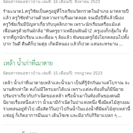
นิตยสารหมอชาวบ้าน
เล่มที่:
16
เดือน/ปี:
สิงหาคม 2523
รำมะนาด1.ครูวิชัยเป็นครูอยู่ที่โรงเรียนวัดกรวตในอำเภอ มาหลายปี
แล้ว ครูวิชัยทำงานด้วยความราบรื่นมาตลอด จนเมื่อปีที่แล้วนี่เอง
ครูวิชัยเริ่มมีปัญหาเกี่ยวกับบุคลิกภาพ เพราะนักเรียนหรือแม้แต่
เพื่อนครูด้วยกันมักล้อ “ฟันครูยาวเหมือนฟันม้า2 .ครูเองก็กลุ้มใจ ทั้ง
จากที่ถูกนักเรียน และเพื่อน ๆ ล้อแล้ว ฟันของครูก็ยังโยกคลอนไปทั้ง
ปาก วันดี คืนดีก็บวมตุ่ย เกิดมีหนอง แล้วก็ปวด แสนจะทรมาน ...
เหล้า น้ำเก่าที่เมาตาย
นิตยสารหมอชาวบ้าน
เล่มที่:
15
เดือน/ปี:
กรกฎาคม 2523
เหล้า น้ำเก่าที่เมาตายเหล้าและน้ำเมา เป็นที่รู้จักกันมาแต่โบราณ จะ
นานสักเท่าใด คงไม่มีใครบอกได้แน่ เพราะแต่ละท้องถิ่นก็มีนิยาย
ปรัมปราเกี่ยวกับกำเนิดของเหล้า หรือน้ำเมาในท้องถิ่นของตนมี
นิยายเรื่องหนึ่งเล่าว่า น้ำเมามีกำเนิดในป่าแห่งหนึ่ง ซึ่งมีผลไม้สุกงอม
ร่วงหล่นอยู่ทั่วไป เมื่อสัตว์ในป่าไปกินน้ำในแอ่งน้ำที่มีผลไม้สุกเหล่านี้
แช่อยู่ ก็เกิดอาการมึนเมา เดินโซเซ และมีอากัปกิริยาแปลก ๆ ...